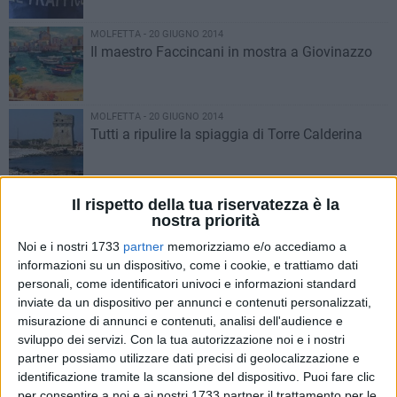
MOLFETTA - 20 GIUGNO 2014
Il maestro Faccincani in mostra a Giovinazzo
MOLFETTA - 20 GIUGNO 2014
Tutti a ripulire la spiaggia di Torre Calderina
MOLFETTA - 19 GIUGNO 2014
Il rispetto della tua riservatezza è la
Stato di agitazione per gli ausiliari del traffico
nostra priorità
Noi e i nostri 1733
partner
memorizziamo e/o accediamo a
informazioni su un dispositivo, come i cookie, e trattiamo dati
MOLFETTA - 19 GIUGNO 2014
personali, come identificatori univoci e informazioni standard
Apre il passaggio pedonale di via Paniscotti,
inviate da un dispositivo per annunci e contenuti personalizzati,
pedoni al sicuro?
misurazione di annunci e contenuti, analisi dell'audience e
sviluppo dei servizi.
Con la tua autorizzazione noi e i nostri
partner possiamo utilizzare dati precisi di geolocalizzazione e
MOLFETTA - 19 GIUGNO 2014
identificazione tramite la scansione del dispositivo. Puoi fare clic
Ventidue mila euro per un servizio di
per consentire a noi e ai nostri 1733 partner il trattamento per le