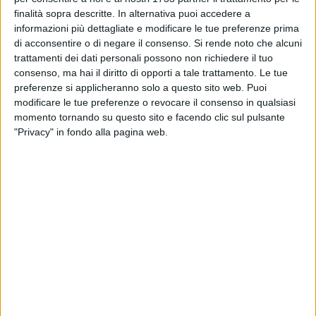
assistenza psicologica mai avviato
finalità sopra descritte. In alternativa puoi accedere a
informazioni più dettagliate e modificare le tue preferenze prima
MOLFETTA - 19 GIUGNO 2014
di acconsentire o di negare il consenso.
Si rende noto che alcuni
A Cala San Giacomo, presto, la prima dog
trattamenti dei dati personali possono non richiedere il tuo
beach della provincia
consenso, ma hai il diritto di opporti a tale trattamento. Le tue
preferenze si applicheranno solo a questo sito web. Puoi
modificare le tue preferenze o revocare il consenso in qualsiasi
MOLFETTA - 19 GIUGNO 2014
momento tornando su questo sito e facendo clic sul pulsante
Al via l’operazione Mare Sicuro della Guardia
"Privacy" in fondo alla pagina web.
costiera
MOLFETTA - 18 GIUGNO 2014
Uomo trovato morto in casa
MOLFETTA - 18 GIUGNO 2014
Albero abbattuto per rubare pappagallini
MOLFETTA - 18 GIUGNO 2014
E’ nata una nuova opportunità di sviluppo per