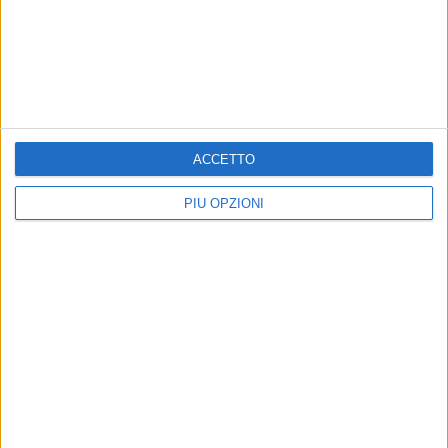
MOLFETTA - 16 GIUGNO 2014
Rapina all'EuroSpar
Precedente
1
2
...
1434
1435
1436
1437
ACCETTO
1438
...
Successiva
PIÙ OPZIONI