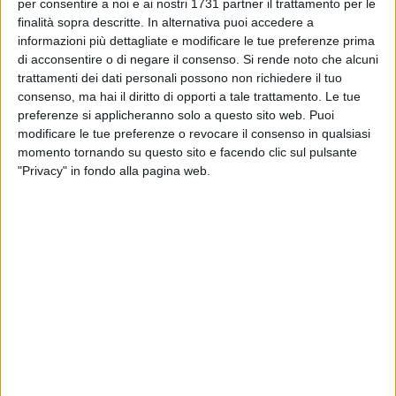
MOLFETTA - 23 SETTEMBRE 2016
per consentire a noi e ai nostri 1731 partner il trattamento per le
Chi ama non sa
finalità sopra descritte. In alternativa puoi accedere a
informazioni più dettagliate e modificare le tue preferenze prima
di acconsentire o di negare il consenso.
Si rende noto che alcuni
trattamenti dei dati personali possono non richiedere il tuo
MOLFETTA - 23 SETTEMBRE 2016
consenso, ma hai il diritto di opporti a tale trattamento. Le tue
Progetto internazionale in collaborazione con
preferenze si applicheranno solo a questo sito web. Puoi
francesi
modificare le tue preferenze o revocare il consenso in qualsiasi
momento tornando su questo sito e facendo clic sul pulsante
MOLFETTA - 22 SETTEMBRE 2016
"Privacy" in fondo alla pagina web.
Domenico Favuzzi a "I Dialoghi di Trani"
MOLFETTA - 22 SETTEMBRE 2016
#Robadamati vince il Puglia Style Music
Contest
MOLFETTA - 21 SETTEMBRE 2016
Agpci, Corrado Azzollini delegato per Puglia,
Basilicata e Calabria