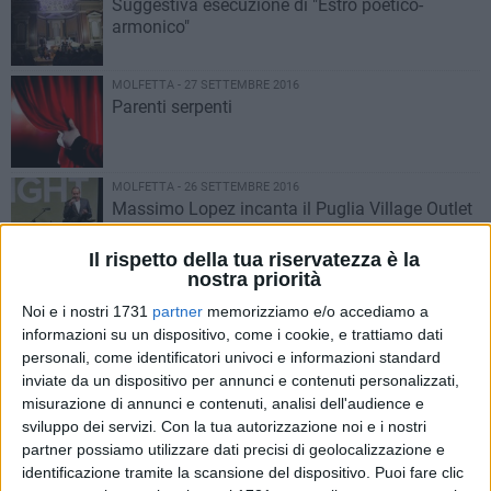
Suggestiva esecuzione di "Estro poetico-
armonico"
MOLFETTA - 27 SETTEMBRE 2016
Parenti serpenti
MOLFETTA - 26 SETTEMBRE 2016
Massimo Lopez incanta il Puglia Village Outlet
Il rispetto della tua riservatezza è la
nostra priorità
MOLFETTA - 26 SETTEMBRE 2016
"Anima mea": tra Molfetta e Palo del Colle parte
Noi e i nostri 1731
partner
memorizziamo e/o accediamo a
il festival di musica antica
informazioni su un dispositivo, come i cookie, e trattiamo dati
personali, come identificatori univoci e informazioni standard
inviate da un dispositivo per annunci e contenuti personalizzati,
MOLFETTA - 25 SETTEMBRE 2016
misurazione di annunci e contenuti, analisi dell'audience e
Serena de Bari punta a Sanremo Giovani
sviluppo dei servizi.
Con la tua autorizzazione noi e i nostri
partner possiamo utilizzare dati precisi di geolocalizzazione e
identificazione tramite la scansione del dispositivo. Puoi fare clic