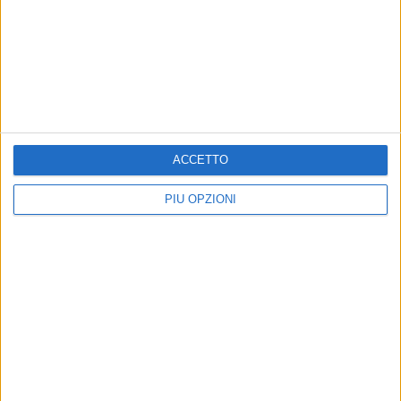
MOLFETTA - 23 AGOSTO 2016
Le voci dei pescatori in Mare Nostro
Precedente
1
2
...
138
139
140
141
142
ACCETTO
...
Successiva
PIÙ OPZIONI