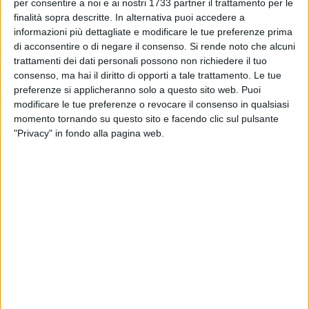
MOLFETTA - 7 GIUGNO 2026
per consentire a noi e ai nostri 1733 partner il trattamento per le
Flotilla, l'appello dei genitori di Domenico
finalità sopra descritte. In alternativa puoi accedere a
Centrone: «La sua unica colpa è aver aiutato
informazioni più dettagliate e modificare le tue preferenze prima
chi soffre»
di acconsentire o di negare il consenso.
Si rende noto che alcuni
trattamenti dei dati personali possono non richiedere il tuo
MOLFETTA - 7 GIUGNO 2026
consenso, ma hai il diritto di opporti a tale trattamento. Le tue
Ballottaggio, ufficiale il primo dato
preferenze si applicheranno solo a questo sito web. Puoi
sull'affluenza a Molfetta
modificare le tue preferenze o revocare il consenso in qualsiasi
momento tornando su questo sito e facendo clic sul pulsante
MOLFETTA - 7 GIUGNO 2026
"Privacy" in fondo alla pagina web.
L'AVIS Molfetta celebra i suoi donatori: una
comunità che cresce
MOLFETTA - 7 GIUGNO 2026
Si conclude con successo il Corso di Sicurezza
in Mare della Lega Navale di Molfetta
MOLFETTA - 6 GIUGNO 2026
Il cammino della Pietà continua: Molfetta fa
memoria del pellegrinaggio a Roma dieci anni
dopo