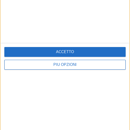
Palestina rilancia la mobilitazione
MOLFETTA - 2 GIUGNO 2026
2 Giugno, la riflessione dell'ANPI Molfetta:
«Riaffermare valori di pace e dialogo»
Precedente
1
2
...
6
7
8
9
10
...
ACCETTO
Successiva
PIÙ OPZIONI