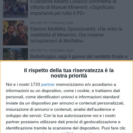
Il Senatore Alberto Losacco commenta la
vittoria di Manuel Minervini: «Significato
importante per tutto il PD»
MOLFETTA - 9 GIUGNO 2026
Elezioni Molfetta, Spaccavento: «Ha vinto la
credibilità di Minervini. Ora insieme
occupiamoci di Molfetta»
MOLFETTA - 8 GIUGNO 2026
Ballottaggio, oggi il giorno del verdetto finale a
Molfetta
Il rispetto della tua riservatezza è la
nostra priorità
MOLFETTA - 7 GIUGNO 2026
Ballottaggio a Molfetta, ufficiale il dato
Noi e i nostri 1733
partner
memorizziamo e/o accediamo a
sull'affluenza aggiornato alle 23
informazioni su un dispositivo, come i cookie, e trattiamo dati
personali, come identificatori univoci e informazioni standard
inviate da un dispositivo per annunci e contenuti personalizzati,
MOLFETTA - 7 GIUGNO 2026
misurazione di annunci e contenuti, analisi dell'audience e
Ballottaggio, il dato sull'affluenza alle 19.00
sviluppo dei servizi.
Con la tua autorizzazione noi e i nostri
partner possiamo utilizzare dati precisi di geolocalizzazione e
identificazione tramite la scansione del dispositivo. Puoi fare clic