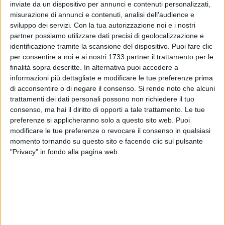
ALTRI VIDEO PUBBLICATI DI RECENTE
inviate da un dispositivo per annunci e contenuti personalizzati,
misurazione di annunci e contenuti, analisi dell'audience e
sviluppo dei servizi.
Con la tua autorizzazione noi e i nostri
partner possiamo utilizzare dati precisi di geolocalizzazione e
identificazione tramite la scansione del dispositivo. Puoi fare clic
per consentire a noi e ai nostri 1733 partner il trattamento per le
finalità sopra descritte. In alternativa puoi accedere a
informazioni più dettagliate e modificare le tue preferenze prima
di acconsentire o di negare il consenso.
Si rende noto che alcuni
SOCIAL VIDEO
1 MINUTO
SOCIAL VIDEO
2 MINUTI
trattamenti dei dati personali possono non richiedere il tuo
Presentazione Festa Patronale
Decennale della scomparsa di
consenso, ma hai il diritto di opporti a tale trattamento. Le tue
2026
Guglielmo Minervini
preferenze si applicheranno solo a questo sito web. Puoi
modificare le tue preferenze o revocare il consenso in qualsiasi
momento tornando su questo sito e facendo clic sul pulsante
"Privacy" in fondo alla pagina web.
SOCIAL VIDEO
1 MINUTO
SOCIAL VIDEO
58 SECONDI
100x100 Maturi edizione 2026, le
100x100 Maturi edizione 2026, le
interviste: Adrian Fartade
interviste: Gianni Porta