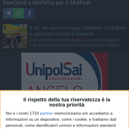
MaxDevil a Molfetta per il MolFest
Il "re" del merchandising a Molfetta: al MolFest
è approdato il truck di Maxdevil
Dalle grandi tournée di Ligabue, Jovanotti, Baglioni,
Pelù ai festival del fumetto: intervista a Max Faietti
Il rispetto della tua riservatezza è la
nostra priorità
Noi e i nostri 1733
partner
memorizziamo e/o accediamo a
informazioni su un dispositivo, come i cookie, e trattiamo dati
personali, come identificatori univoci e informazioni standard