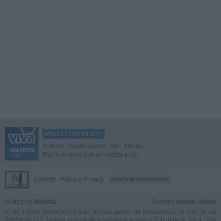
MOLFETTAVIVA APP
Scarica l'applicazione per iPhone,
iPad e Android e ricevi notizie push
Contatti
Policy e Privacy
GOCITY NEWS PLATFORM
Notizie da
Molfetta
Direttore
Antonio Quinto
© 2001-2026 MolfettaViva è un portale gestito da InnovaNews srl. Partita iva
08059640725. Testata giornalistica registrata presso il Tribunale di Trani. Tutti