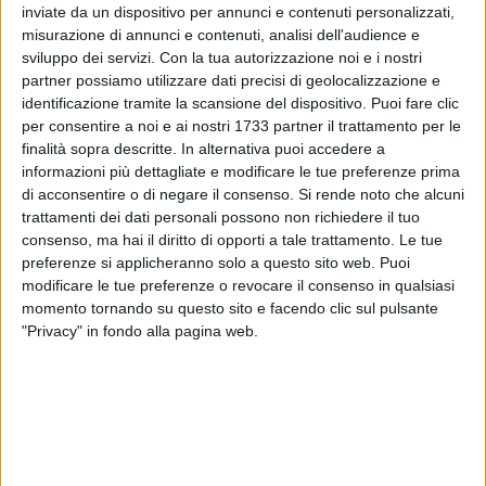
inviate da un dispositivo per annunci e contenuti personalizzati,
ALTRI VIDEO PUBBLICATI DI RECENTE
misurazione di annunci e contenuti, analisi dell'audience e
sviluppo dei servizi.
Con la tua autorizzazione noi e i nostri
partner possiamo utilizzare dati precisi di geolocalizzazione e
identificazione tramite la scansione del dispositivo. Puoi fare clic
per consentire a noi e ai nostri 1733 partner il trattamento per le
finalità sopra descritte. In alternativa puoi accedere a
informazioni più dettagliate e modificare le tue preferenze prima
di acconsentire o di negare il consenso.
Si rende noto che alcuni
trattamenti dei dati personali possono non richiedere il tuo
SOCIAL VIDEO
1 MINUTO
SOCIAL VIDEO
2 MINUTI
consenso, ma hai il diritto di opporti a tale trattamento. Le tue
Presentazione Festa Patronale
Decennale della scomparsa di
2026
Guglielmo Minervini
preferenze si applicheranno solo a questo sito web. Puoi
modificare le tue preferenze o revocare il consenso in qualsiasi
momento tornando su questo sito e facendo clic sul pulsante
"Privacy" in fondo alla pagina web.
SOCIAL VIDEO
1 MINUTO
SOCIAL VIDEO
58 SECONDI
100x100 Maturi edizione 2026, le
100x100 Maturi edizione 2026, le