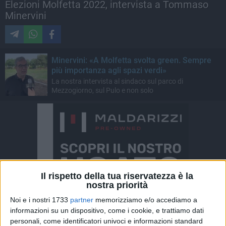
Elezioni Molfetta 2022, intervista a Tommaso
Minervini
Minervini: «A Molfetta svolta green. Sempre
più importanza agli spazi verdi»
La nostra intervista al sindaco sul parco di
Mezzogiorno, sul Pulo e non solo
Il rispetto della tua riservatezza è la
nostra priorità
Noi e i nostri 1733
partner
memorizziamo e/o accediamo a
informazioni su un dispositivo, come i cookie, e trattiamo dati
personali, come identificatori univoci e informazioni standard