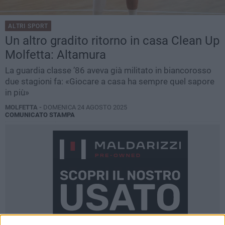
ALTRI SPORT
Un altro gradito ritorno in casa Clean Up
Molfetta: Altamura
La guardia classe ’86 aveva già militato in biancorosso
due stagioni fa: «Giocare a casa ha sempre quel sapore
in più»
MOLFETTA -
DOMENICA 24 AGOSTO 2025
COMUNICATO STAMPA