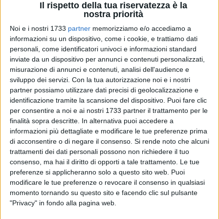
Il rispetto della tua riservatezza è la
nostra priorità
Noi e i nostri 1733
partner
memorizziamo e/o accediamo a
informazioni su un dispositivo, come i cookie, e trattiamo dati
personali, come identificatori univoci e informazioni standard
inviate da un dispositivo per annunci e contenuti personalizzati,
misurazione di annunci e contenuti, analisi dell'audience e
sviluppo dei servizi.
Con la tua autorizzazione noi e i nostri
Quando un giocatore è sul campo, si sente nel suo habitat
partner possiamo utilizzare dati precisi di geolocalizzazione e
naturale. Rivedendo Michele Altamura di nuovo sul parquet
identificazione tramite la scansione del dispositivo. Puoi fare clic
per consentire a noi e ai nostri 1733 partner il trattamento per le
del PalaPoli, quarto acquisto della Clean Up Molfetta, è
finalità sopra descritte. In alternativa puoi accedere a
come se fosse a casa. L'atleta classe '86, guardia molfettese
informazioni più dettagliate e modificare le tue preferenze prima
di 183 centimetri, avendo scelto con Giovanni Gesmundo e
di acconsentire o di negare il consenso.
Si rende noto che alcuni
Andrea Maggi di dar vita ai Ballers, sperava di poter tornare
trattamenti dei dati personali possono non richiedere il tuo
nuovamente ad indossare la maglia della squadra della sua
consenso, ma hai il diritto di opporti a tale trattamento. Le tue
città dopo l'esperienza di due stagioni fa. Desiderio esaudito
preferenze si applicheranno solo a questo sito web. Puoi
nella settimana che precede il raduno in vista del
modificare le tue preferenze o revocare il consenso in qualsiasi
momento tornando su questo sito e facendo clic sul pulsante
campionato di serie C interregionale.
"Privacy" in fondo alla pagina web.
«Il motivo che mi ha spinto a tornare è rappresentato