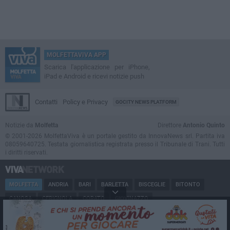
MOLFETTAVIVA APP
Scarica l'applicazione per iPhone,
iPad e Android e ricevi notizie push
Contatti
Policy e Privacy
GOCITY NEWS PLATFORM
Notizie da
Molfetta
Direttore
Antonio Quinto
© 2001-2026 MolfettaViva è un portale gestito da InnovaNews srl. Partita iva
08059640725. Testata giornalistica registrata presso il Tribunale di Trani. Tutti
i diritti riservati.
MOLFETTA
ANDRIA
BARI
BARLETTA
BISCEGLIE
BITONTO
CANOSA
CERIGNOLA
CORATO
GIOVINAZZO
MARGHERITA DI SAVOIA
MINERVINO
MODUGNO
PUGLIA
RUVO
SAN FERDINANDO
SPINAZZOLA
TERLIZZI
TRANI
TRINITAPOLI