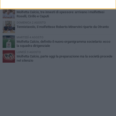
inclusione ed eccellenza
VENERDÌ 7 AGOSTO
Molfetta Calcio, tre innesti di spessore: arrivano i molfettesi
Roselli, Cirillo e Caputi
DOMENICA 2 AGOSTO
Tennistavolo, il molfettese Roberto Minervini riparte da Otranto
MARTEDÌ 4 AGOSTO
Molfetta Calcio, definito il nuovo organigramma societario: ecco
la squadra dirigenziale
LUNEDÌ 3 AGOSTO
Molfetta Calcio, parte oggi la preparazione ma la società procede
nel silenzio