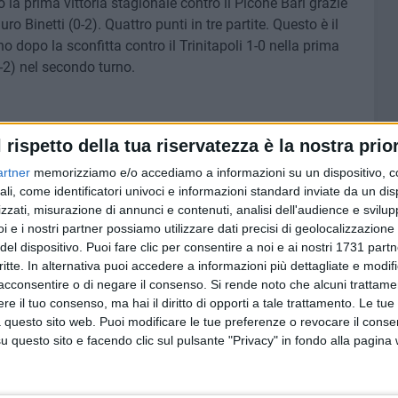
la prima vittoria stagionale contro il Picone Bari grazie
 Binetti (0-2). Quattro punti in tre partite. Questo è il
 dopo la sconfitta contro il Trinitapoli 1-0 nella prima
-2) nel secondo turno.
l rispetto della tua riservatezza è la nostra prior
artner
memorizziamo e/o accediamo a informazioni su un dispositivo, c
ali, come identificatori univoci e informazioni standard inviate da un di
5 AGOSTO 2026
ro:
Multiservizi, nominato il nuovo
zzati, misurazione di annunci e contenuti, analisi dell'audience e svilupp
,
Consiglio di Amministrazione
i e i nostri partner possiamo utilizzare dati precisi di geolocalizzazione 
del dispositivo. Puoi fare clic per consentire a noi e ai nostri 1731 partn
critte. In alternativa puoi accedere a informazioni più dettagliate e modif
acconsentire o di negare il consenso.
Si rende noto che alcuni trattamen
e il tuo consenso, ma hai il diritto di opporti a tale trattamento. Le tue
 questo sito web. Puoi modificare le tue preferenze o revocare il conse
questo sito e facendo clic sul pulsante "Privacy" in fondo alla pagina