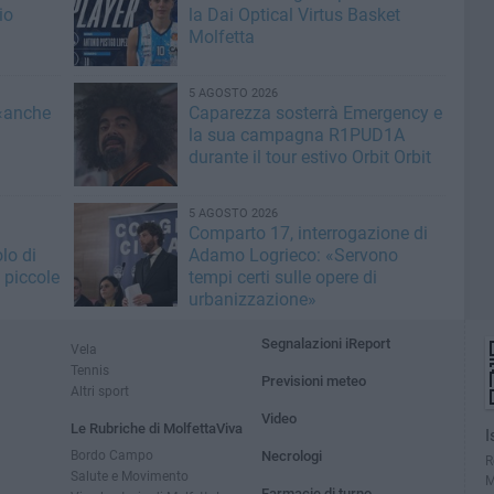
io
la Dai Optical Virtus Basket
Molfetta
5 AGOSTO 2026
 «anche
Caparezza sosterrà Emergency e
la sua campagna R1PUD1A
durante il tour estivo Orbit Orbit
5 AGOSTO 2026
Comparto 17, interrogazione di
lo di
Adamo Logrieco: «Servono
 piccole
tempi certi sulle opere di
urbanizzazione»
Segnalazioni iReport
Vela
Tennis
Previsioni meteo
Altri sport
Video
Le Rubriche di MolfettaViva
I
Bordo Campo
Necrologi
R
Salute e Movimento
M
Farmacie di turno