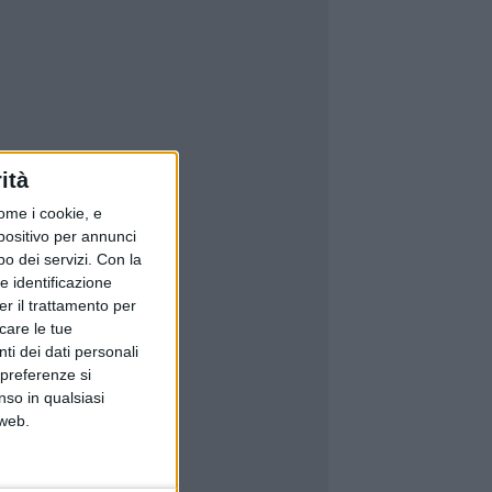
ità
ome i cookie, e
spositivo per annunci
o dei servizi.
Con la
e identificazione
er il trattamento per
icare le tue
ti dei dati personali
 preferenze si
nso in qualsiasi
 web.