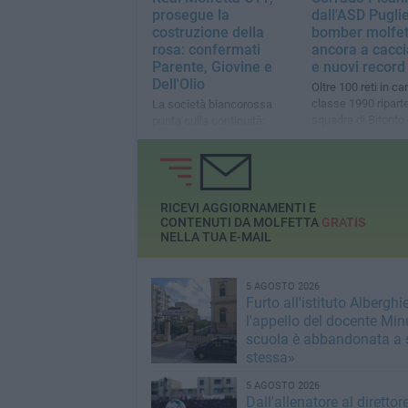
prosegue la
dall'ASD Puglie
costruzione della
bomber molfet
rosa: confermati
ancora a cacci
Parente, Giovine e
e nuovi record
Dell'Olio
Oltre 100 reti in carr
classe 1990 riparte
La società biancorossa
squadra di Bitonto
punta sulla continuità:
vestito tante magli
restano tre protagonisti
Puglia e non solo
della passata stagione
RICEVI AGGIORNAMENTI E
CONTENUTI DA MOLFETTA
GRATIS
NELLA TUA E-MAIL
5 AGOSTO 2026
Furto all'istituto Alberghie
l'appello del docente Min
scuola è abbandonata a 
stessa»
5 AGOSTO 2026
Dall'allenatore al direttor