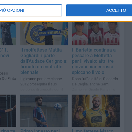
PIÙ OPZIONI
ACCETTO
C11,
Il molfettese Mattia
Il Barletta continua a
innovi
Gagliardi riparte
pescare a Molfetta
e
dall'Audace Cerignola:
per il vivaio: altri tre
firmato un contratto
giovani biancorossi
biennale
spiccano il volo
rosso
e De Pinto
Il giovane portiere classe
Dopo l'ufficialità di Riccardo
2012 proseguirà il suo
De Ceglia, anche Sam
percorso di crescita con il
Zambrini, Gioele Pansini e
club gialloblù
Domenico Sancilio iniziano
una nuova avventura
 riparte
Primo innesto per il
Il molfettese Marco