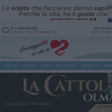
PI
29
°C
NUBI SPARSE
NOTIZIE D
34°
OGGI MIN
24°
MAX
A
MOLFETTA
DIRETTORE
ANTO
ec
IREPORT
METEO
VIDEO
NECROLOGI
FARMACIE
AMM
spi
re
dir