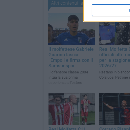
Altri contenuti a tema
Il molfettese Gabriele
Real Molfetta 
Guarino lascia
ufficiali altri r
l'Empoli e firma con il
per la stagion
Samsunspor
2026/27
Il difensore classe 2004
Restano in bianco
inizia la sua prima
Colaluce, Petrone 
esperienza all'estero
Real Molfetta C11,
Corrado Pisani