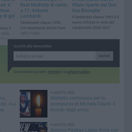
se: il
Real Molfetta di calcio
Vitale riparte dal Don
tese
a 11: Antonio
Uva Bisceglie
a di gol
Lombardi
Il fantasista classe 1993 è il
nuovo rinforzo in vista del
Centravanti classe 1995,
campionato 2026-2027
con esperienze anche fuori
iera, il
dalla Puglia
 dalla
 dopo aver
e in
Iscriviti alla Newsletter
Iscriviti
Iscrivendoti accetti i
termini
e la
privacy policy
5 AGOSTO 2026
ro,
Molfetta commossa per la
uto: «La
scomparsa di Michele Cilardi: il
se
ricordo degli amici
5 AGOSTO 2026
e
Antonio Postigo Lopez firma con