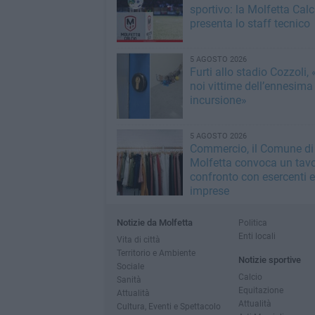
sportivo: la Molfetta Calc
presenta lo staff tecnico
5 AGOSTO 2026
Furti allo stadio Cozzoli,
noi vittime dell’ennesima
incursione»
5 AGOSTO 2026
Commercio, il Comune di
Molfetta convoca un tavo
confronto con esercenti e
imprese
Notizie da Molfetta
Politica
Enti locali
Vita di città
Territorio e Ambiente
Notizie sportive
Sociale
Calcio
Sanità
Equitazione
Attualità
Attualità
Cultura, Eventi e Spettacolo