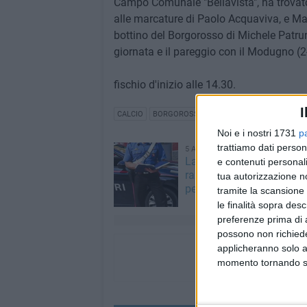
Campo Comunale "Bellavista", ha trovato 
alle marcature di Paolo Acquaviva, e Mauro
bottino del Borgorosso di Michele Patruno
giornata e il pareggio con il Modugno (2
fischio d'inizio alle 14.30.
I
CALCIO
BORGOROSSO
FULGOR
Noi e i nostri 1731
p
trattiamo dati person
5 AGOSTO 2026
Ladri all'istituto Alberghie
e contenuti personali
razzia di apparecchiature
tua autorizzazione no
persino una tv
tramite la scansione 
le finalità sopra des
preferenze prima di 
possono non richieder
applicheranno solo a
momento tornando su 