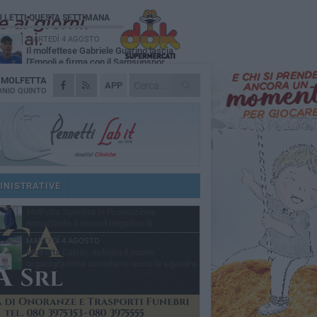
Ù LETTI QUESTA SETTIMANA
MARTEDÌ 4 AGOSTO
Il molfettese Gabriele Guarino lascia
l'Empoli e firma con il Samsunspor
A
MOLFETTA
LUNEDÌ 3 AGOSTO
APP
Palazzetto Giovanni Panunzio: dove lo
NIO QUINTO
sport diventa famiglia, inclusione ed
cellenza
DOMENICA 2 AGOSTO
Tennistavolo, il molfettese Roberto
Minervini riparte da Otranto
VENERDÌ 31 LUGLIO
Il Barletta continua a pescare a Molfetta
per il vivaio: altri tre giovani biancorossi
INISTRATIVE
ccano il volo
SABATO 1 AGOSTO
Molfetta Sportiva in Promozione
nonostante il record negativo di
trocessioni
MARTEDÌ 4 AGOSTO
Molfetta Calcio, definito il nuovo
organigramma societario: ecco la squadra
igenziale