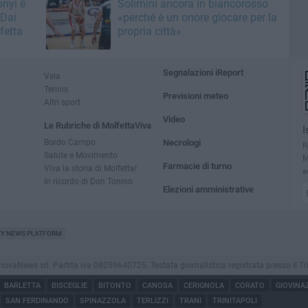
nyi è
Solimini ancora in biancorosso
 Dai
«perché è un onore giocare per la
fetta
propria città»
Segnalazioni iReport
Vela
Tennis
Previsioni meteo
Altri sport
Video
Le Rubriche di MolfettaViva
I
Bordo Campo
Necrologi
R
Salute e Movimento
M
Farmacie di turno
Viva la storia di Molfetta!
a
In ricordo di Don Tonino
Elezioni amministrative
TY NEWS PLATFORM
aNews srl. Partita iva 08059640725. Testata giornalistica registrata presso il Tribuna
BARLETTA
BISCEGLIE
BITONTO
CANOSA
CERIGNOLA
CORATO
GIOVINA
SAN FERDINANDO
SPINAZZOLA
TERLIZZI
TRANI
TRINITAPOLI