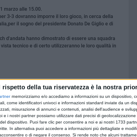
21 marzo alle 15.00.
per 3-3 dovranno imporre il loro gioco, in cerca della
talia,per il sogno del presidente Donato De Giglio e di
atch d'andata hanno dimostrato di essere una squadra
ista tecnico e di certo utilizzeranno le loro qualità in
.
 altre, penso sia la più importante della stagione.
l rispetto della tua riservatezza è la nostra prior
gente, noi dobbiamo giocare al massimo cercando di
artner
memorizziamo e/o accediamo a informazioni su un dispositivo, c
rario del match ci tengo a lanciare un appello a tutti i
ali, come identificatori univoci e informazioni standard inviate da un di
nde pubblico, ci teniamo a far bene per dare una gioia a
zzati, misurazione di annunci e contenuti, analisi dell'audience e svilupp
tta."
i e i nostri partner possiamo utilizzare dati precisi di geolocalizzazione 
del dispositivo. Puoi fare clic per consentire a noi e ai nostri 1733 partn
critte. In alternativa puoi accedere a informazioni più dettagliate e modif
acconsentire o di negare il consenso.
Si rende noto che alcuni trattamen