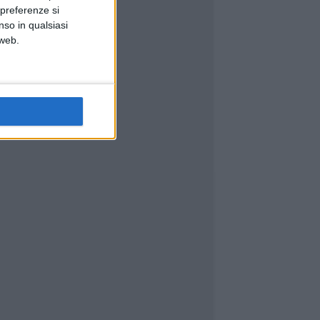
 preferenze si
nso in qualsiasi
 web.