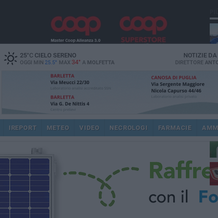
PI
25
°C
CIELO SERENO
NOTIZIE D
34°
OGGI MIN
25.5°
MAX
A
MOLFETTA
DIRETTORE
ANTO
ec
IREPORT
METEO
VIDEO
NECROLOGI
FARMACIE
AMM
re
dir