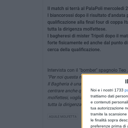
Il match si terrà al PalaPoli mercoledì 
I biancorossi dopo il risultato d'andata 
qualificazione alla final four di coppa I
tutta la dirigenza molfettese.
I bagheresi di mister Tripoli dopo il m
forte fisicamente ed anche dal punto di v
cerca della qualificazione.
Intervista con il "bomber" spagnolo Teo 
"Per noi questa non è una partita come le
I
Il Bagheria è una squadra molto intelli
Noi e i nostri 1733
p
centrare anche questo obiettivo. Visto l'o
trattiamo dati person
molfettesi, vogliamo la presenza del gra
e contenuti personali
tutta la dirigenza e tutta la città di Molfe
tua autorizzazione no
tramite la scansione 
AQUILE MOLFETTA
le finalità sopra des
preferenze prima di 