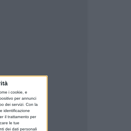
ità
ome i cookie, e
spositivo per annunci
o dei servizi.
Con la
e identificazione
er il trattamento per
icare le tue
ti dei dati personali