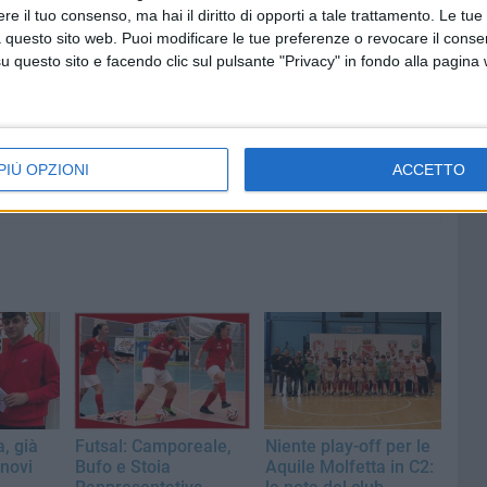
6 AGOSTO 2026
e il tuo consenso, ma hai il diritto di opporti a tale trattamento. Le tue
tre 7
Marittimo molfettese muore a
 questo sito web. Puoi modificare le tue preferenze o revocare il conse
i servizi
bordo di un peschereccio al largo
questo sito e facendo clic sul pulsante "Privacy" in fondo alla pagina
l
del Gargano
PIÙ OPZIONI
ACCETTO
, già
Futsal: Camporeale,
Niente play-off per le
nnovi
Bufo e Stoia
Aquile Molfetta in C2: