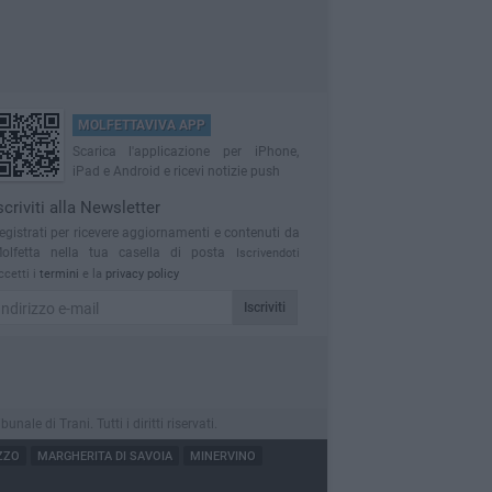
MOLFETTAVIVA APP
Scarica l'applicazione per iPhone,
iPad e Android e ricevi notizie push
scriviti alla Newsletter
egistrati per ricevere aggiornamenti e contenuti da
olfetta nella tua casella di posta
Iscrivendoti
ccetti i
termini
e la
privacy policy
Iscriviti
le di Trani. Tutti i diritti riservati.
ZZO
MARGHERITA DI SAVOIA
MINERVINO