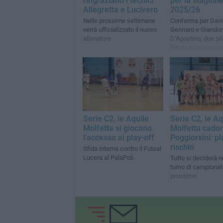
ringraziano i tecnici
per la stagion
Allegretta e Lucivero
2025/26
Nelle prossime settimane
Conferma per Dav
verrà ufficializzato il nuovo
Gennaro e Giando
allenatore
D’Agostino, due pil
futuro biancoross
Serie C2, le Aquile
Serie C2, le Aq
Molfetta si giocano
Molfetta cado
l'accesso ai play-off
Poggiorsini: pl
rischio
Sfida interna contro il Futsal
Lucera al PalaPoli
Tutto si deciderà ne
turno di campiona
prossimo