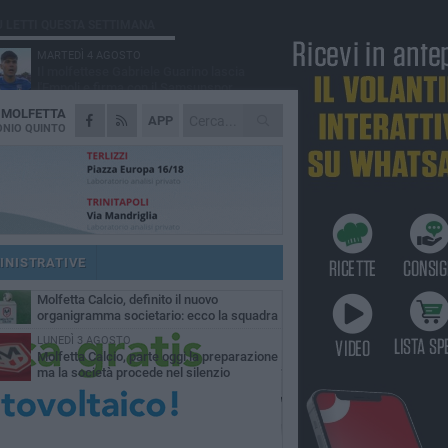
Ù LETTI QUESTA SETTIMANA
MARTEDÌ 4 AGOSTO
Il molfettese Gabriele Guarino lascia
l'Empoli e firma con il Samsunspor
A
MOLFETTA
LUNEDÌ 3 AGOSTO
APP
Palazzetto Giovanni Panunzio: dove lo
NIO QUINTO
sport diventa famiglia, inclusione ed
cellenza
DOMENICA 2 AGOSTO
Tennistavolo, il molfettese Roberto
Minervini riparte da Otranto
SABATO 1 AGOSTO
Molfetta Sportiva in Promozione
nonostante il record negativo di
INISTRATIVE
trocessioni
MARTEDÌ 4 AGOSTO
Molfetta Calcio, definito il nuovo
organigramma societario: ecco la squadra
igenziale
LUNEDÌ 3 AGOSTO
Molfetta Calcio, parte oggi la preparazione
ma la società procede nel silenzio