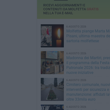
RICEVI AGGIORNAMENTI E
CONTENUTI DA MOLFETTA
GRATIS
NELLA TUA E-MAIL
6 AGOSTO 2026
Molfetta piange Marta M
Pisani, ultima maestra de
sartoria molfettese
6 AGOSTO 2026
Madonna dei Martiri, pre
il programma della Festa
Patronale 2026: tra tradi
nuove iniziative
6 AGOSTO 2026
Cimitero comunale, nuov
interventi per sicurezza e
manutenzione: affidati la
oltre 33mila euro
6 AGOSTO 2026