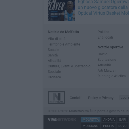
Eghosa Samuel Ogiemwo
un nuovo giocatore della
Optical Virtus Basket Mol
Notizie da Molfetta
Politica
Enti locali
Vita di città
Territorio e Ambiente
Notizie sportive
Sociale
Calcio
Sanità
Equitazione
Attualità
Attualità
Cultura, Eventi e Spettacolo
Arti Marziali
Speciale
Running e Atletica
Cronaca
Contatti
Policy e Privacy
GOCI
© 2001-2026 MolfettaViva è un portale gestito da Innov
MOLFETTA
ANDRIA
BARI
MODUGNO
PUGLIA
RUVO