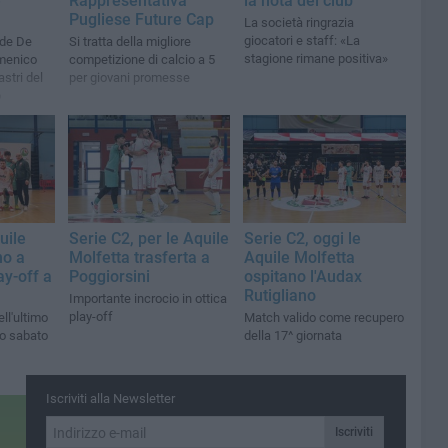
e
Rappresentativa
la nota del club
Pugliese Future Cap
La società ringrazia
giocatori e staff: «La
ide De
Si tratta della migliore
stagione rimane positiva»
menico
competizione di calcio a 5
astri del
per giovani promesse
o
uile
Serie C2, per le Aquile
Serie C2, oggi le
no a
Molfetta trasferta a
Aquile Molfetta
ay-off a
Poggiorsini
ospitano l'Audax
Rutigliano
Importante incrocio in ottica
play-off
ll'ultimo
Match valido come recupero
to sabato
della 17^ giornata
Iscriviti alla Newsletter
Iscriviti