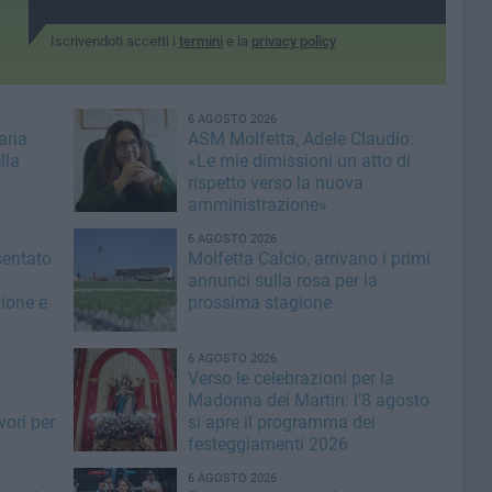
Iscrivendoti accetti i
termini
e la
privacy policy
6 AGOSTO 2026
aria
ASM Molfetta, Adele Claudio:
lla
«Le mie dimissioni un atto di
rispetto verso la nuova
amministrazione»
6 AGOSTO 2026
sentato
Molfetta Calcio, arrivano i primi
annunci sulla rosa per la
zione e
prossima stagione
6 AGOSTO 2026
i
Verso le celebrazioni per la
Madonna dei Martiri: l’8 agosto
vori per
si apre il programma dei
festeggiamenti 2026
6 AGOSTO 2026