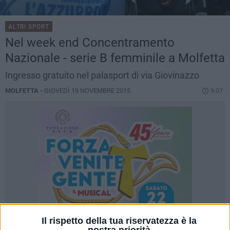
ALTRI SPORT
Nel week end Concentramento
Nazionale - serie B femminile a Molfetta
Ingresso gratuito nel palasport di via Giovinazzo
MOLFETTA -
GIOVEDÌ 19 NOVEMBRE 2015
9.07
Il rispetto della tua riservatezza è la
nostra priorità