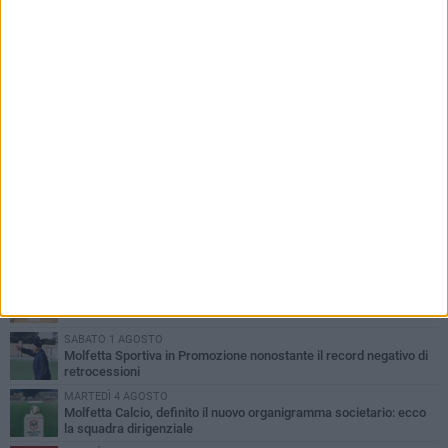
PIÙ LETTI QUESTA SETTIMANA
MARTEDÌ 4 AGOSTO
Il molfettese Gabriele Guarino lascia l'Empoli e firma con il
Samsunspor
LUNEDÌ 3 AGOSTO
Palazzetto Giovanni Panunzio: dove lo sport diventa famiglia,
inclusione ed eccellenza
DOMENICA 2 AGOSTO
Tennistavolo, il molfettese Roberto Minervini riparte da Otranto
SABATO 1 AGOSTO
Molfetta Sportiva in Promozione nonostante il record negativo di
retrocessioni
MARTEDÌ 4 AGOSTO
Molfetta Calcio, definito il nuovo organigramma societario: ecco
la squadra dirigenziale