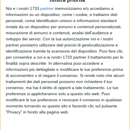
Noi e i nostri 1733
partner
memorizziamo e/o accediamo a
informazioni su un dispositivo, come i cookie, e trattiamo dati
personali, come identificatori univoci e informazioni standard
inviate da un dispositivo per annunci e contenuti personalizzati,
misurazione di annunci e contenuti, analisi dell'audience e
Le atlete del Tennistavolo l'Azzurro Molfetta sono pronte per
sviluppo dei servizi.
Con la tua autorizzazione noi e i nostri
dare inizio alla manifestazione di tennistavolo denominata
partner possiamo utilizzare dati precisi di geolocalizzazione e
identificazione tramite la scansione del dispositivo. Puoi fare clic
"Concentramento Nazionale serie B femminile" che si
per consentire a noi e ai nostri 1733 partner il trattamento per le
disputerà a Molfetta il 21 e 22 Novembre 2015.
finalità sopra descritte. In alternativa puoi accedere a
Ospiteranno squadre provenienti dalla Sardegna e da Reggio
informazioni più dettagliate e modificare le tue preferenze prima
Calabria sicuri di garantire incontri ad alto livello. Lo
di acconsentire o di negare il consenso.
Si rende noto che alcuni
spettacolo è garantito, il divertimento è assicurato per cui
trattamenti dei dati personali possono non richiedere il tuo
tutti al palazzetto per sostenere le donne del tennistavolo
consenso, ma hai il diritto di opporti a tale trattamento. Le tue
che aspettano solo un caloroso pubblico per aprire il sipario
preferenze si applicheranno solo a questo sito web. Puoi
modificare le tue preferenze o revocare il consenso in qualsiasi
di questa nuova edizione.
momento tornando su questo sito e facendo clic sul pulsante
Qui di seguito si specifica il calendario degli incontri per
"Privacy" in fondo alla pagina web.
poter seguire meglio la squadra de L'Azzurro che è lieta di
invitarvi al Palazzetto di via Giovinazzo: