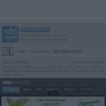
MOLFETTAVIVA APP
Scarica l'applicazione per iPhone,
iPad e Android e ricevi notizie push
Contatti
Policy e Privacy
GOCITY NEWS PLATFORM
Notizie da
Molfetta
Direttore
Antonio Quinto
© 2001-2026 MolfettaViva è un portale gestito da InnovaNews srl. Partita iva
08059640725. Testata giornalistica registrata presso il Tribunale di Trani. Tutti
i diritti riservati.
MOLFETTA
ANDRIA
BARI
BARLETTA
BISCEGLIE
BITONTO
CANOSA
CERIGNOLA
CORATO
GIOVINAZZO
MARGHERITA DI SAVOIA
MINERVINO
MODUGNO
PUGLIA
RUVO