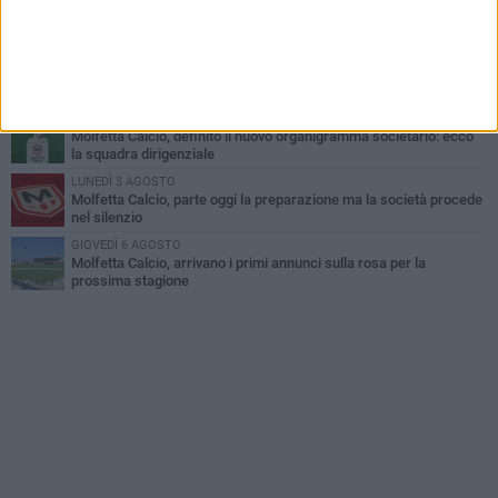
Palazzetto Giovanni Panunzio: dove lo sport diventa famiglia,
inclusione ed eccellenza
VENERDÌ 7 AGOSTO
Molfetta Calcio, tre innesti di spessore: arrivano i molfettesi
Roselli, Cirillo e Caputi
MARTEDÌ 4 AGOSTO
Molfetta Calcio, definito il nuovo organigramma societario: ecco
la squadra dirigenziale
LUNEDÌ 3 AGOSTO
Molfetta Calcio, parte oggi la preparazione ma la società procede
nel silenzio
GIOVEDÌ 6 AGOSTO
Molfetta Calcio, arrivano i primi annunci sulla rosa per la
prossima stagione