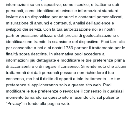
informazioni su un dispositivo, come i cookie, e trattiamo dati
personali, come identificatori univoci e informazioni standard
inviate da un dispositivo per annunci e contenuti personalizzati,
10
misurazione di annunci e contenuti, analisi dell'audience e
sviluppo dei servizi.
Con la tua autorizzazione noi e i nostri
partner possiamo utilizzare dati precisi di geolocalizzazione e
Si allena già da qualche settimana con la rosa biancorossa
identificazione tramite la scansione del dispositivo. Puoi fare clic
e, lo scorso venerdì, è stata ufficializzata la sua firma con la
per consentire a noi e ai nostri 1733 partner il trattamento per le
finalità sopra descritte. In alternativa puoi accedere a
Molfetta Calcio sino al termine della stagione.
informazioni più dettagliate e modificare le tue preferenze prima
di acconsentire o di negare il consenso.
Si rende noto che alcuni
Parliamo di Angelo
Logrieco
, classe '86, centrocampista con
trattamenti dei dati personali possono non richiedere il tuo
più di 270 partite nei campionati di Serie C, D ed Eccellenza,
consenso, ma hai il diritto di opporti a tale trattamento. Le tue
conosciutissimo da tifosi e addetti ai lavori delle principali
preferenze si applicheranno solo a questo sito web. Puoi
squadre pugliesi, dopo aver giocato in ordine sparso con:
modificare le tue preferenze o revocare il consenso in qualsiasi
Bitonto, Bisceglie, F. Andria, Matera, Pro Vasto, Lavello,
momento tornando su questo sito e facendo clic sul pulsante
"Privacy" in fondo alla pagina web.
Savona e, nell'ultima stagione, proprio con la F. Altamura,
prossima avversaria della Molfetta Calcio e concorrente
diretta per un posto play-off.
Logrieco è un centrocampista tecnico, offensivo, a cui piace