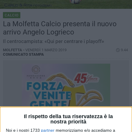
CALCIO
La Molfetta Calcio presenta il nuovo
arrivo Angelo Logrieco
Il centrocampista: «Qui per centrare i playoff»
MOLFETTA -
VENERDÌ 1 MARZO 2019
9.44
COMUNICATO STAMPA
Il rispetto della tua riservatezza è la
nostra priorità
Noi e i nostri 1733
partner
memorizziamo e/o accediamo a