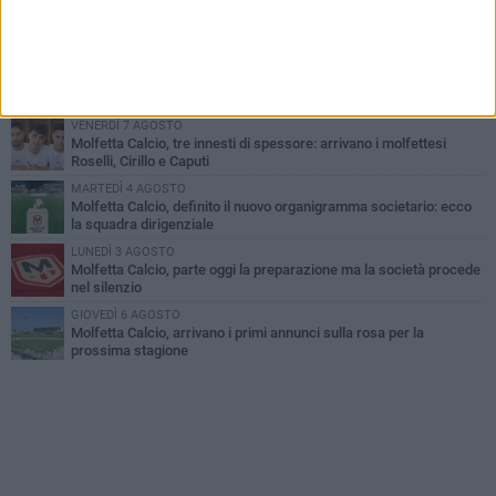
Il molfettese Gabriele Guarino lascia l'Empoli e firma con il
Samsunspor
LUNEDÌ 3 AGOSTO
Palazzetto Giovanni Panunzio: dove lo sport diventa famiglia,
inclusione ed eccellenza
VENERDÌ 7 AGOSTO
Molfetta Calcio, tre innesti di spessore: arrivano i molfettesi
Roselli, Cirillo e Caputi
MARTEDÌ 4 AGOSTO
Molfetta Calcio, definito il nuovo organigramma societario: ecco
la squadra dirigenziale
LUNEDÌ 3 AGOSTO
Molfetta Calcio, parte oggi la preparazione ma la società procede
nel silenzio
GIOVEDÌ 6 AGOSTO
Molfetta Calcio, arrivano i primi annunci sulla rosa per la
prossima stagione