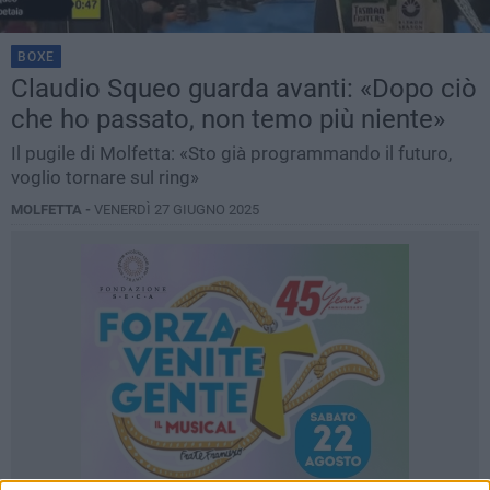
BOXE
Claudio Squeo guarda avanti: «Dopo ciò
che ho passato, non temo più niente»
Il pugile di Molfetta: «Sto già programmando il futuro,
voglio tornare sul ring»
MOLFETTA -
VENERDÌ 27 GIUGNO 2025