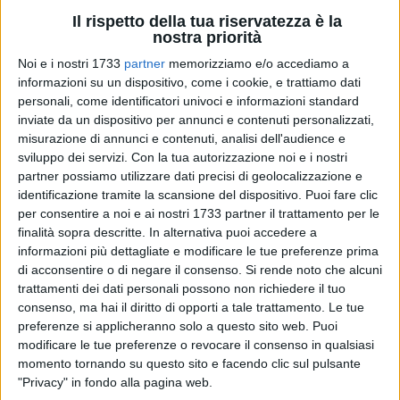
Il rispetto della tua riservatezza è la
nostra priorità
77
Noi e i nostri 1733
partner
memorizziamo e/o accediamo a
informazioni su un dispositivo, come i cookie, e trattiamo dati
personali, come identificatori univoci e informazioni standard
inviate da un dispositivo per annunci e contenuti personalizzati,
A due settimane dall'intervento alla mandibola, necessario
misurazione di annunci e contenuti, analisi dell'audience e
dopo il durissimo match in Australia, Claudio Squeo torna a
sviluppo dei servizi.
Con la tua autorizzazione noi e i nostri
parlare con parole che pesano come pugni ben assestati: il
partner possiamo utilizzare dati precisi di geolocalizzazione e
dolore c'è stato, ma ora è già tempo di guardare al futuro. Il
identificazione tramite la scansione del dispositivo. Puoi fare clic
per consentire a noi e ai nostri 1733 partner il trattamento per le
pugile pugliese, protagonista di una sfida leggendaria contro
finalità sopra descritte. In alternativa puoi accedere a
il campione del mondo Jai Opetaia, racconta il suo
informazioni più dettagliate e modificare le tue preferenze prima
momento di rinascita dopo giorni complicati ma anche
di acconsentire o di negare il consenso.
Si rende noto che alcuni
rivelatori.
trattamenti dei dati personali possono non richiedere il tuo
consenso, ma hai il diritto di opporti a tale trattamento. Le tue
«Due settimane fa ho subito l'intervento per ricomporre la
preferenze si applicheranno solo a questo sito web. Puoi
mandibola fratturata, ma sto già progettando i miei prossimi
modificare le tue preferenze o revocare il consenso in qualsiasi
momento tornando su questo sito e facendo clic sul pulsante
impegni. Ho passato un brutto momento, soprattutto
"Privacy" in fondo alla pagina web.
quando sono rimasto solo nel pronto soccorso e non avevo