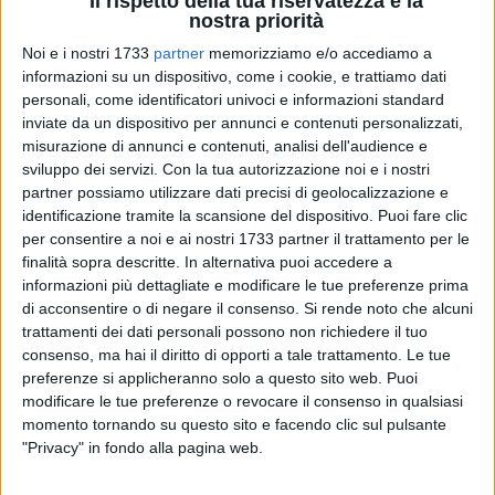
Il rispetto della tua riservatezza è la
nostra priorità
Noi e i nostri 1733
partner
memorizziamo e/o accediamo a
informazioni su un dispositivo, come i cookie, e trattiamo dati
2
personali, come identificatori univoci e informazioni standard
inviate da un dispositivo per annunci e contenuti personalizzati,
misurazione di annunci e contenuti, analisi dell'audience e
sviluppo dei servizi.
Con la tua autorizzazione noi e i nostri
I due punti non sono ancora arrivati. Adesso la Clean Up
partner possiamo utilizzare dati precisi di geolocalizzazione e
Molfetta ci riprova con il Frantoio Muraglia Barletta,
identificazione tramite la scansione del dispositivo. Puoi fare clic
nell'anticipo di sabato sera al PalaPoli. Anzi, ci deve
per consentire a noi e ai nostri 1733 partner il trattamento per le
riprovare per abbandonare il tutt'altro che gratificante score
finalità sopra descritte. In alternativa puoi accedere a
di zero punti dopo due giornate di campionato. Società e
informazioni più dettagliate e modificare le tue preferenze prima
di acconsentire o di negare il consenso.
Si rende noto che alcuni
tecnico, fra l'altro, sono concordi sulla necessità di correre
trattamenti dei dati personali possono non richiedere il tuo
urgentemente ai ripari e di mettere in cascina i primi due
consenso, ma hai il diritto di opporti a tale trattamento. Le tue
punti della stagione regolare, dopo le sconfitte maturate con
preferenze si applicheranno solo a questo sito web. Puoi
Rossotono Mesagne (all'esordio in casa) e Lecce. «Sì, è vero
modificare le tue preferenze o revocare il consenso in qualsiasi
siamo reduci da due sconfitte di fila - ha detto Anselmo
momento tornando su questo sito e facendo clic sul pulsante
Sasso -, ma ci sono due aspetti sicuramente da salvare e
"Privacy" in fondo alla pagina web.
sono l'intensità e il carattere della squadra che è riuscita a