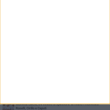
PIÙ LETTI QUESTA SETTIMANA
MARTEDÌ 4 AGOSTO
Il molfettese Gabriele Guarino lascia l'Empoli e firma con il
Samsunspor
LUNEDÌ 3 AGOSTO
Palazzetto Giovanni Panunzio: dove lo sport diventa famiglia,
inclusione ed eccellenza
VENERDÌ 7 AGOSTO
Molfetta Calcio, tre innesti di spessore: arrivano i molfettesi
Roselli, Cirillo e Caputi