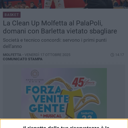
BASKET
La Clean Up Molfetta al PalaPoli,
domani con Barletta vietato sbagliare
Società e tecnico concordi: servono i primi punti
dell’anno
MOLFETTA -
VENERDÌ 17 OTTOBRE 2025
14.17
COMUNICATO STAMPA