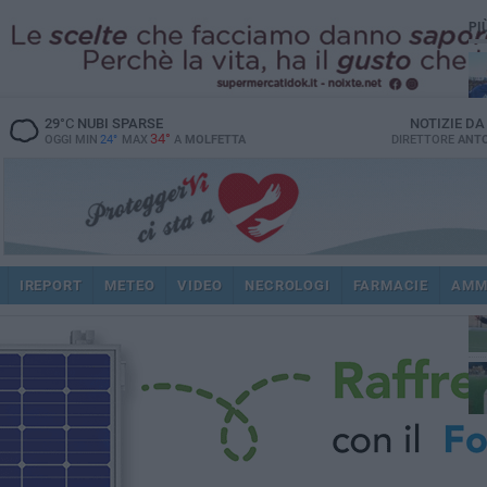
PI
29
°C
NUBI SPARSE
NOTIZIE D
34°
OGGI MIN
24°
MAX
A
MOLFETTA
DIRETTORE
ANTO
ec
IREPORT
METEO
VIDEO
NECROLOGI
FARMACIE
AMM
spi
re
dir