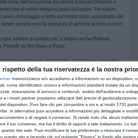
er Iessi, nell'occasione, ha tenuto a riposo Dicorato e
trici che di solito vengono poco utilizzate: "Ho voluto
nno poco minutaggio e tutto sommato sono soddisfatto del
 tenere ancora viva la speranza di arrivare al terzo posto".
olo, autrice di quattro reti; a segno anche Barbaro
 Porcelli su tiro libero e Ricco.
rossima giornata di campionato arriveranno i tre punti a
rgio; il prossimo appuntamento sarà nuovamente in casa, nel
l rispetto della tua riservatezza è la nostra prior
iorno 8 aprile alle 16,00.
artner
memorizziamo e/o accediamo a informazioni su un dispositivo, c
ali, come identificatori univoci e informazioni standard inviate da un di
zzati, misurazione di annunci e contenuti, analisi dell'audience e svilupp
i e i nostri partner possiamo utilizzare dati precisi di geolocalizzazione 
del dispositivo. Puoi fare clic per consentire a noi e ai nostri 1731 partn
5 AGOSTO 2026
ro:
Multiservizi, nominato il nuovo
critte. In alternativa puoi accedere a informazioni più dettagliate e modif
,
Consiglio di Amministrazione
acconsentire o di negare il consenso.
Si rende noto che alcuni trattamen
e il tuo consenso, ma hai il diritto di opporti a tale trattamento. Le tue
 questo sito web. Puoi modificare le tue preferenze o revocare il conse
questo sito e facendo clic sul pulsante "Privacy" in fondo alla pagina