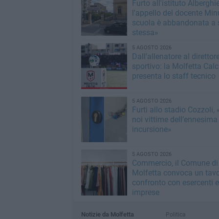
Furto all'istituto Alberghie
l'appello del docente Min
scuola è abbandonata a 
stessa»
5 AGOSTO 2026
Dall'allenatore al direttor
sportivo: la Molfetta Calc
presenta lo staff tecnico
5 AGOSTO 2026
Furti allo stadio Cozzoli,
noi vittime dell’ennesima
incursione»
5 AGOSTO 2026
Commercio, il Comune di
Molfetta convoca un tavo
confronto con esercenti e
imprese
Notizie da Molfetta
Politica