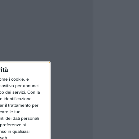
ità
ome i cookie, e
spositivo per annunci
o dei servizi.
Con la
e identificazione
er il trattamento per
icare le tue
ti dei dati personali
 preferenze si
nso in qualsiasi
 web.