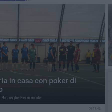
ria in casa con poker di
o
l Bisceglie Femminile
13.42