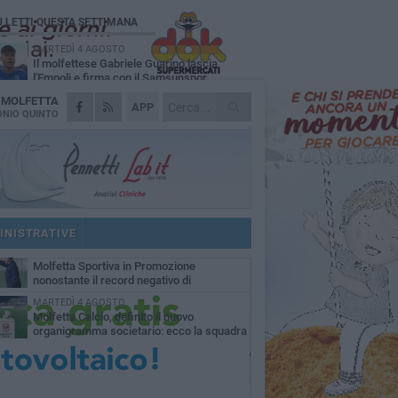
Ù LETTI QUESTA SETTIMANA
MARTEDÌ 4 AGOSTO
Il molfettese Gabriele Guarino lascia
l'Empoli e firma con il Samsunspor
A
MOLFETTA
LUNEDÌ 3 AGOSTO
APP
Palazzetto Giovanni Panunzio: dove lo
NIO QUINTO
sport diventa famiglia, inclusione ed
cellenza
DOMENICA 2 AGOSTO
Tennistavolo, il molfettese Roberto
Minervini riparte da Otranto
VENERDÌ 31 LUGLIO
Il Barletta continua a pescare a Molfetta
per il vivaio: altri tre giovani biancorossi
INISTRATIVE
ccano il volo
SABATO 1 AGOSTO
Molfetta Sportiva in Promozione
nonostante il record negativo di
trocessioni
MARTEDÌ 4 AGOSTO
Molfetta Calcio, definito il nuovo
organigramma societario: ecco la squadra
igenziale