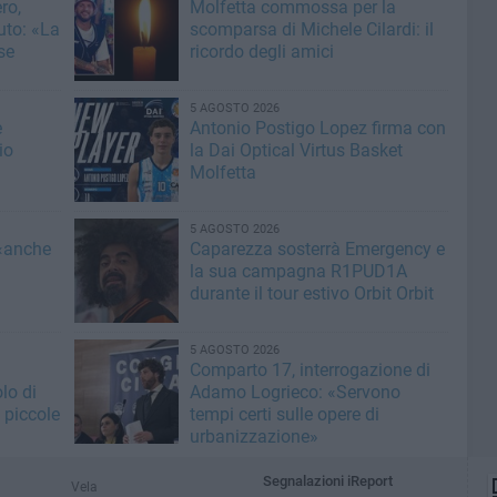
ro,
Molfetta commossa per la
uto: «La
scomparsa di Michele Cilardi: il
se
ricordo degli amici
5 AGOSTO 2026
e
Antonio Postigo Lopez firma con
io
la Dai Optical Virtus Basket
Molfetta
5 AGOSTO 2026
 «anche
Caparezza sosterrà Emergency e
la sua campagna R1PUD1A
durante il tour estivo Orbit Orbit
5 AGOSTO 2026
Comparto 17, interrogazione di
lo di
Adamo Logrieco: «Servono
 piccole
tempi certi sulle opere di
urbanizzazione»
Segnalazioni iReport
Vela