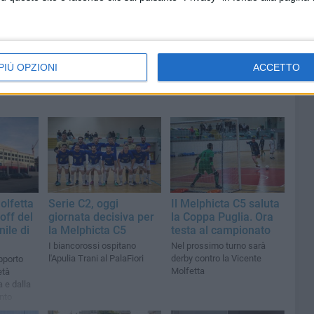
PIÙ OPZIONI
ACCETTO
Molfetta
Serie C2, oggi
Il Melphicta C5 saluta
-off del
giornata decisiva per
la Coppa Puglia. Ora
ile di
la Melphicta C5
testa al campionato
I biancorossi ospitano
Nel prossimo turno sarà
l'Apulia Trani al PalaFiori
derby contro la Vicente
pporto
Molfetta
età
 e dalla
nto