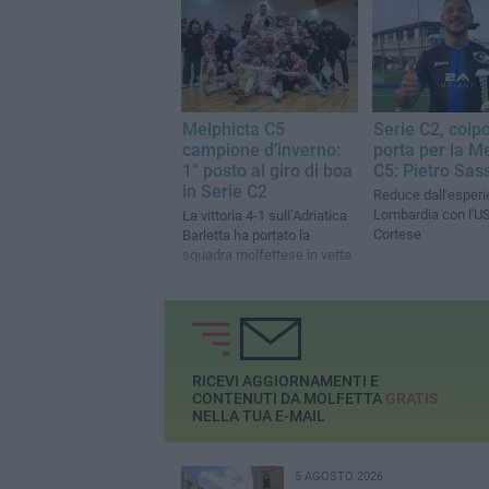
Melphicta C5
Serie C2, colpo
campione d’inverno:
porta per la M
1° posto al giro di boa
C5: Pietro Sas
in Serie C2
Reduce dall'esperi
Lombardia con l'US
La vittoria 4-1 sull’Adriatica
Cortese
Barletta ha portato la
squadra molfettese in vetta
RICEVI AGGIORNAMENTI E
CONTENUTI DA MOLFETTA
GRATIS
NELLA TUA E-MAIL
5 AGOSTO 2026