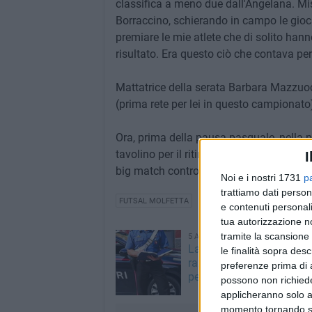
classifica a meno due dall'Angelana. Mist
Borraccino, schierando in campo le gioca
premiare le mie atlete che di solito ha
risultato. Era questo ciò che contava per
Mattatrice della serata Barbara Mazzuocc
(prima rete per lei in questo campionato),
Ora, prima della pausa pasquale, nella p
tavolino per il ritiro del Porto San Gio
I
big match contro il Bisceglie Femminile g
Noi e i nostri 1731
p
trattiamo dati person
FUTSAL MOLFETTA
e contenuti personali
tua autorizzazione no
tramite la scansione 
5 AGOSTO 2026
Ladri all'istituto Alberghie
le finalità sopra des
razzia di apparecchiature
preferenze prima di 
persino una tv
possono non richieder
applicheranno solo a
momento tornando su 