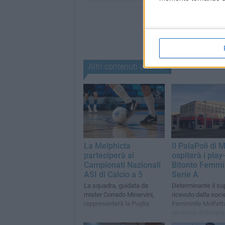
Altri contenuti a tema
La Melphicta
Il PalaPoli di 
parteciperà ai
ospiterà i play
Campionati Nazionali
Bitonto Femmin
ASI di Calcio a 5
Serie A
La squadra, guidata da
Determinante il su
mister Corrado Minervini,
ricevuto dalla soci
rappresenterà la Puglia
Femminile Molfetta
gestione dell'impia