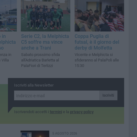
 in
Serie C2, la Melphicta
Coppa Puglia di
elphicta
C5 soffre ma vince
futsal, è il giorno del
so
anche a Trani
derby di Molfetta
enza in
Sabato prossimo sfida
Vicente e Melphicta si
 Villa
all'Adriatica Barletta al
sfideranno al PalaPoli alle
PalaFiori di Terlizzi
15:30
Iscriviti alla Newsletter
Iscriviti
Iscrivendoti accetti i
termini
e la
privacy policy
5 AGOSTO 2026