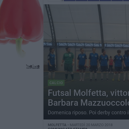
CALCIO
Futsal Molfetta, vitto
Barbara Mazzuoccol
Domenica riposo. Poi derby contro i
MOLFETTA -
MARTEDÌ 20 MARZO 2018