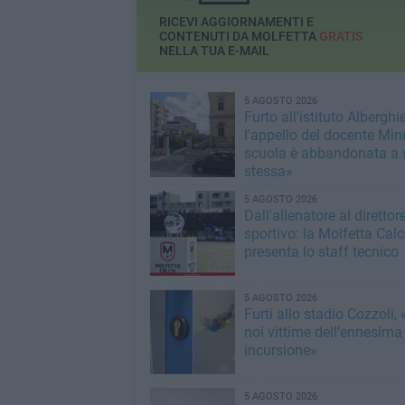
RICEVI AGGIORNAMENTI E
CONTENUTI DA MOLFETTA
GRATIS
NELLA TUA E-MAIL
5 AGOSTO 2026
Furto all'istituto Alberghie
l'appello del docente Min
scuola è abbandonata a 
stessa»
5 AGOSTO 2026
Dall'allenatore al direttor
sportivo: la Molfetta Calc
presenta lo staff tecnico
5 AGOSTO 2026
Furti allo stadio Cozzoli,
noi vittime dell’ennesima
incursione»
5 AGOSTO 2026