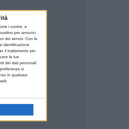
ità
ome i cookie, e
spositivo per annunci
o dei servizi.
Con la
e identificazione
er il trattamento per
icare le tue
ti dei dati personali
 preferenze si
nso in qualsiasi
 web.