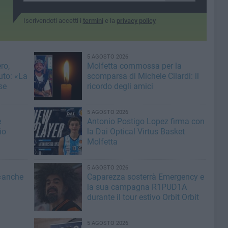
Iscrivendoti accetti i
termini
e la
privacy policy
5 AGOSTO 2026
ro,
Molfetta commossa per la
uto: «La
scomparsa di Michele Cilardi: il
se
ricordo degli amici
5 AGOSTO 2026
e
Antonio Postigo Lopez firma con
io
la Dai Optical Virtus Basket
Molfetta
5 AGOSTO 2026
 «anche
Caparezza sosterrà Emergency e
la sua campagna R1PUD1A
durante il tour estivo Orbit Orbit
5 AGOSTO 2026