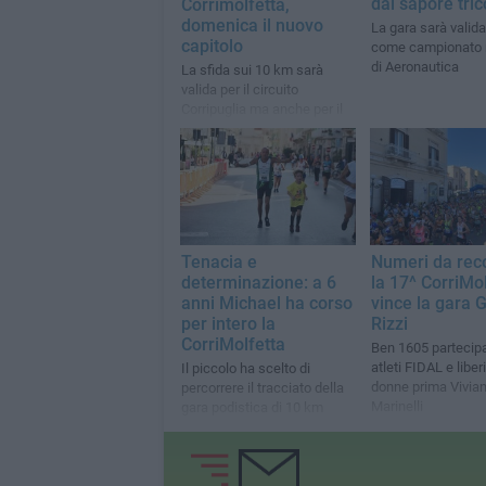
dal sapore tric
Corrimolfetta,
domenica il nuovo
La gara sarà valid
capitolo
come campionato 
di Aeronautica
La sfida sui 10 km sarà
valida per il circuito
Corripuglia ma anche per il
Campionato Italiano
Aeronautica
Tenacia e
Numeri da rec
determinazione: a 6
la 17^ CorriMol
anni Michael ha corso
vince la gara 
per intero la
Rizzi
CorriMolfetta
Ben 1605 partecipa
atleti FIDAL e liberi
Il piccolo ha scelto di
donne prima Vivia
percorrere il tracciato della
Marinelli
gara podistica di 10 km