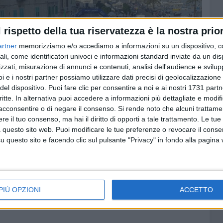
l rispetto della tua riservatezza è la nostra prior
artner
memorizziamo e/o accediamo a informazioni su un dispositivo, c
ali, come identificatori univoci e informazioni standard inviate da un di
zzati, misurazione di annunci e contenuti, analisi dell'audience e svilupp
i e i nostri partner possiamo utilizzare dati precisi di geolocalizzazione 
del dispositivo. Puoi fare clic per consentire a noi e ai nostri 1731 partn
critte. In alternativa puoi accedere a informazioni più dettagliate e modif
acconsentire o di negare il consenso.
Si rende noto che alcuni trattamen
e il tuo consenso, ma hai il diritto di opporti a tale trattamento. Le tue
 questo sito web. Puoi modificare le tue preferenze o revocare il conse
questo sito e facendo clic sul pulsante "Privacy" in fondo alla pagina
PIÙ OPZIONI
ACCETTO