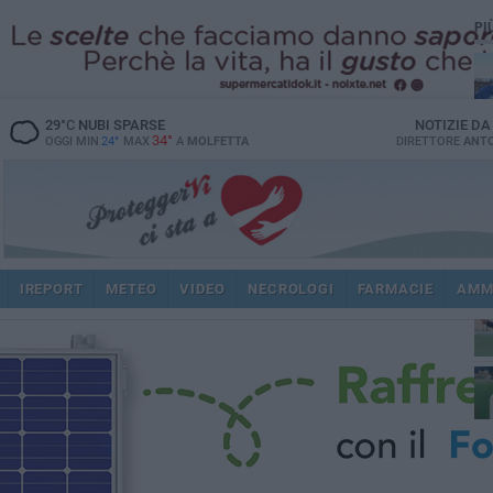
PI
29
°C
NUBI SPARSE
NOTIZIE D
34°
OGGI MIN
24°
MAX
A
MOLFETTA
DIRETTORE
ANTO
ec
IREPORT
METEO
VIDEO
NECROLOGI
FARMACIE
AMM
spi
re
dir