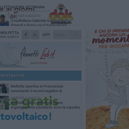
Ù LETTI QUESTA SETTIMANA
MARTEDÌ 4 AGOSTO
Il molfettese Gabriele Guarino lascia
l'Empoli e firma con il Samsunspor
A
MOLFETTA
LUNEDÌ 3 AGOSTO
APP
Palazzetto Giovanni Panunzio: dove lo
NIO QUINTO
sport diventa famiglia, inclusione ed
cellenza
DOMENICA 2 AGOSTO
Tennistavolo, il molfettese Roberto
Minervini riparte da Otranto
VENERDÌ 31 LUGLIO
Il Barletta continua a pescare a Molfetta
per il vivaio: altri tre giovani biancorossi
INISTRATIVE
ccano il volo
SABATO 1 AGOSTO
Molfetta Sportiva in Promozione
nonostante il record negativo di
trocessioni
MARTEDÌ 4 AGOSTO
Molfetta Calcio, definito il nuovo
organigramma societario: ecco la squadra
igenziale