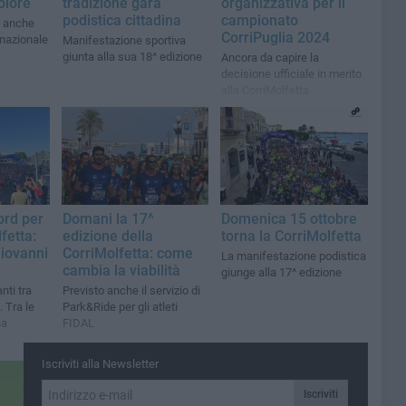
olore
tradizione gara
organizzativa per il
podistica cittadina
campionato
a anche
CorriPuglia 2024
nazionale
Manifestazione sportiva
giunta alla sua 18^ edizione
Ancora da capire la
decisione ufficiale in merito
alla CorriMolfetta
ord per
Domani la 17^
Domenica 15 ottobre
fetta:
edizione della
torna la CorriMolfetta
Giovanni
CorriMolfetta: come
La manifestazione podistica
cambia la viabilità
giunge alla 17^ edizione
nti tra
Previsto anche il servizio di
. Tra le
Park&Ride per gli atleti
na
FIDAL
Iscriviti alla Newsletter
Iscriviti