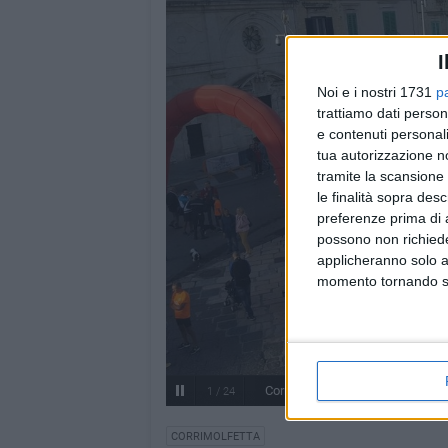
I
Noi e i nostri 1731
p
trattiamo dati person
e contenuti personali
tua autorizzazione no
tramite la scansione 
le finalità sopra des
preferenze prima di 
possono non richieder
applicheranno solo a
momento tornando su 
Corrimolfetta 2016
1
/
24
CORRIMOLFETTA