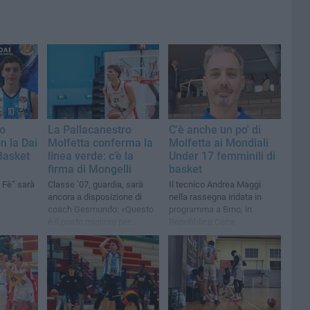
go
La Pallacanestro
C'è anche un po' di
n la Dai
Molfetta conferma la
Molfetta ai Mondiali
 Basket
linea verde: c’è la
Under 17 femminili di
firma di Mongelli
basket
a Fè” sarà
Classe ’07, guardia, sarà
Il tecnico Andrea Maggi
ancora a disposizione di
nella rassegna iridata in
coach Gesmundo: «Questo
programma a Brno, in
è il posto migliore per
Repubblica Ceca
continuare a crescere»