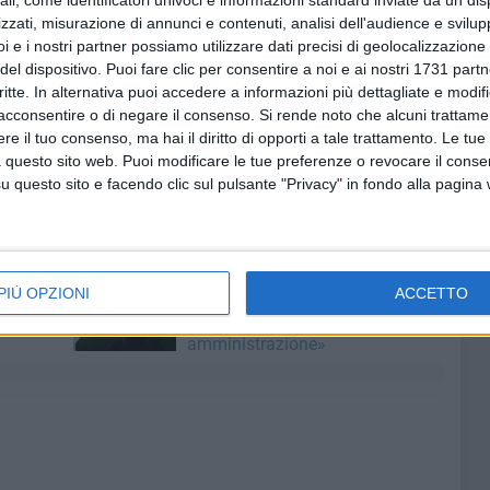
ali, come identificatori univoci e informazioni standard inviate da un di
 casa e agganciare, a quota 6 punti, proprio la squadra
zzati, misurazione di annunci e contenuti, analisi dell'audience e svilupp
i e i nostri partner possiamo utilizzare dati precisi di geolocalizzazione 
del dispositivo. Puoi fare clic per consentire a noi e ai nostri 1731 partn
critte. In alternativa puoi accedere a informazioni più dettagliate e modif
ervirà mantenere l'intensità alta giocando sin dal primo
acconsentire o di negare il consenso.
Si rende noto che alcuni trattamen
mento è per domenica 9 novembre al Palasport 2006 di
e il tuo consenso, ma hai il diritto di opporti a tale trattamento. Le tue
 questo sito web. Puoi modificare le tue preferenze o revocare il conse
questo sito e facendo clic sul pulsante "Privacy" in fondo alla pagina
6 AGOSTO 2026
aria
ASM Molfetta, Adele Claudio:
PIÙ OPZIONI
ACCETTO
lla
«Le mie dimissioni un atto di
rispetto verso la nuova
amministrazione»