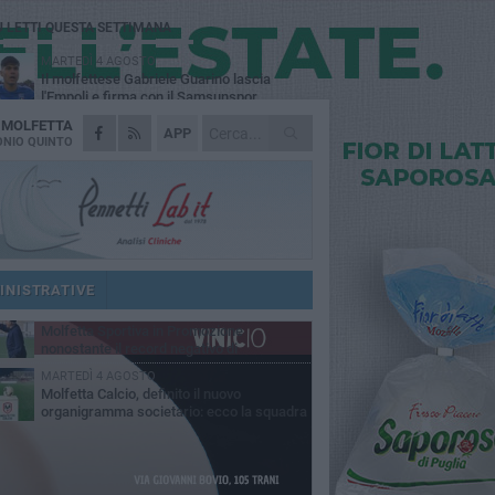
Ù LETTI QUESTA SETTIMANA
MARTEDÌ 4 AGOSTO
Il molfettese Gabriele Guarino lascia
l'Empoli e firma con il Samsunspor
A
MOLFETTA
LUNEDÌ 3 AGOSTO
APP
Palazzetto Giovanni Panunzio: dove lo
NIO QUINTO
sport diventa famiglia, inclusione ed
cellenza
DOMENICA 2 AGOSTO
Tennistavolo, il molfettese Roberto
Minervini riparte da Otranto
VENERDÌ 31 LUGLIO
Il Barletta continua a pescare a Molfetta
per il vivaio: altri tre giovani biancorossi
INISTRATIVE
ccano il volo
SABATO 1 AGOSTO
Molfetta Sportiva in Promozione
nonostante il record negativo di
trocessioni
MARTEDÌ 4 AGOSTO
Molfetta Calcio, definito il nuovo
organigramma societario: ecco la squadra
igenziale