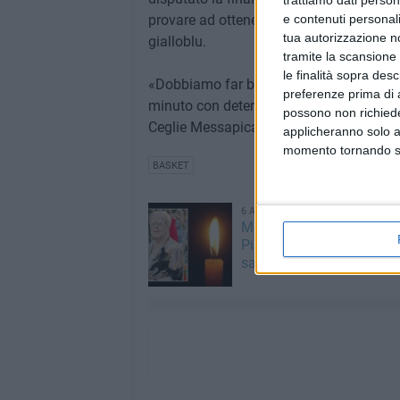
trattiamo dati person
provare ad ottenere il primo acuto fuori
e contenuti personali
tua autorizzazione no
gialloblu.
tramite la scansione 
le finalità sopra des
«Dobbiamo far bene - ha detto Amato -. S
preferenze prima di 
minuto con determinazione». L'appunta
possono non richieder
Ceglie Messapica alle ore 18.00.
applicheranno solo a
momento tornando su 
BASKET
6 AGOSTO 2026
Molfetta piange Marta M
Pisani, ultima maestra de
sartoria molfettese