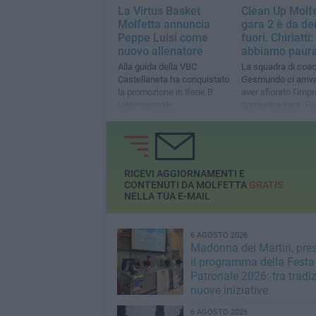
La Virtus Basket
Clean Up Molfe
Molfetta annuncia
gara 2 è da de
Peppe Luisi come
fuori. Chiriatti
nuovo allenatore
abbiamo paur
Alla guida della VBC
La squadra di coa
Castellaneta ha conquistato
Gesmundo ci arriv
la promozione in Serie B
aver sfiorato l’imp
Interregionale
domenica sera. Pal
alle ore 20.30
RICEVI AGGIORNAMENTI E
CONTENUTI DA MOLFETTA
GRATIS
NELLA TUA E-MAIL
6 AGOSTO 2026
Madonna dei Martiri, pre
il programma della Festa
Patronale 2026: tra tradi
nuove iniziative
6 AGOSTO 2026