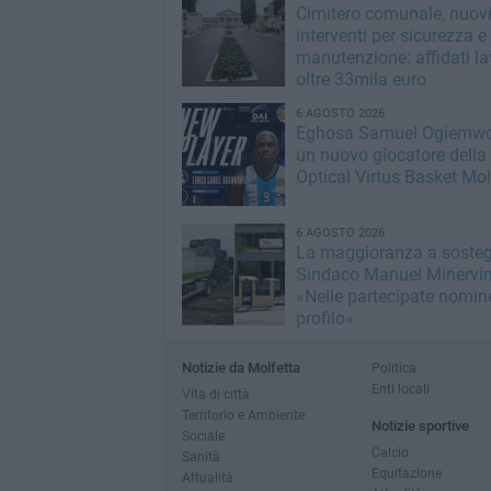
Cimitero comunale, nuov
interventi per sicurezza e
manutenzione: affidati la
oltre 33mila euro
6 AGOSTO 2026
Eghosa Samuel Ogiemwo
un nuovo giocatore della
Optical Virtus Basket Mol
6 AGOSTO 2026
La maggioranza a sosteg
Sindaco Manuel Minervin
«Nelle partecipate nomine
profilo»
Notizie da Molfetta
Politica
Enti locali
Vita di città
Territorio e Ambiente
Notizie sportive
Sociale
Calcio
Sanità
Equitazione
Attualità