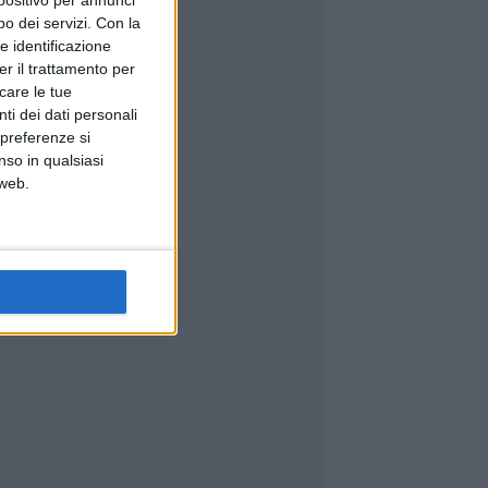
spositivo per annunci
o dei servizi.
Con la
e identificazione
er il trattamento per
icare le tue
ti dei dati personali
 preferenze si
nso in qualsiasi
 web.