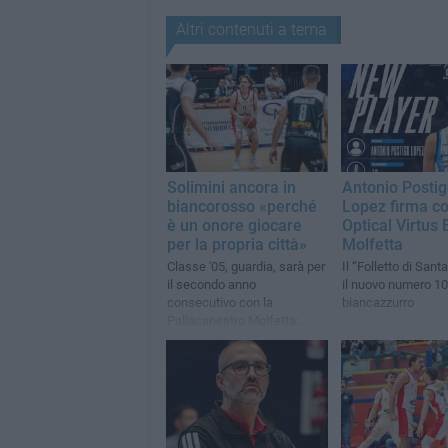
Altri contenuti a tema
Solimini ancora in
Antonio Posti
biancorosso «perché
Lopez firma co
è un onore giocare
Optical Virtus
per la propria città»
Molfetta
Classe '05, guardia, sarà per
Il “Folletto di Sant
il secondo anno
il nuovo numero 10
consecutivo con la
biancazzurro
Pallacanestro Molfetta:
«Darò una mano alla
squadra»