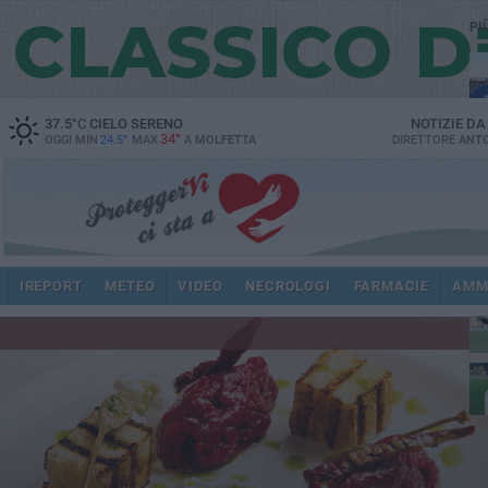
PI
37.5
°C
CIELO SERENO
NOTIZIE D
34°
OGGI MIN
24.5°
MAX
A
MOLFETTA
DIRETTORE
ANTO
ec
IREPORT
METEO
VIDEO
NECROLOGI
FARMACIE
AMM
spi
re
dir