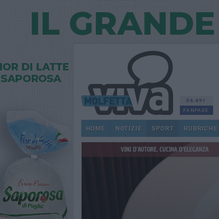
56.691
FANPAGE
HOME
NOTIZIE
SPORT
RUBRICHE