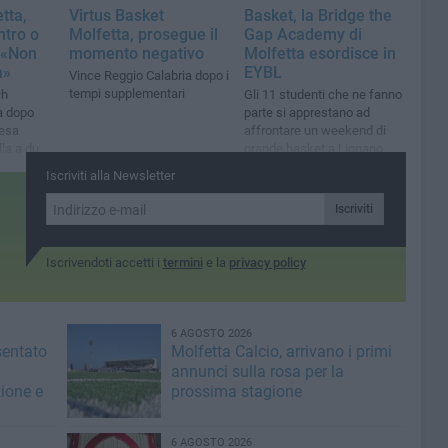
tta,
Virtus Basket
Basket, la Bridge the
ntro o
Molfetta, prosegue il
Gap Academy di
: «Non
momento negativo
Molfetta esordisce in
a»
EYBL
Vince Reggio Calabria dopo i
tempi supplementari
ch
Gli 11 studenti che ne fanno
a dopo
parte si apprestano ad
resa
affrontare un weekend di
la a due
grande basket a Lignano
Sabbiadoro
Iscriviti alla Newsletter
Iscriviti
Iscrivendoti accetti i
termini
e la
privacy policy
6 AGOSTO 2026
sentato
Molfetta Calcio, arrivano i primi
annunci sulla rosa per la
zione e
prossima stagione
6 AGOSTO 2026