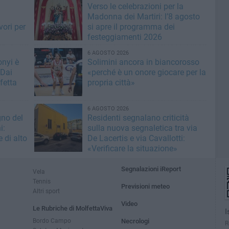
i
Verso le celebrazioni per la
Madonna dei Martiri: l’8 agosto
vori per
si apre il programma dei
festeggiamenti 2026
6 AGOSTO 2026
nyi è
Solimini ancora in biancorosso
 Dai
«perché è un onore giocare per la
fetta
propria città»
6 AGOSTO 2026
no del
Residenti segnalano criticità
i:
sulla nuova segnaletica tra via
 di alto
De Lacertis e via Cavallotti:
«Verificare la situazione»
Segnalazioni iReport
Vela
Tennis
Previsioni meteo
Altri sport
Video
Le Rubriche di MolfettaViva
I
Bordo Campo
Necrologi
R