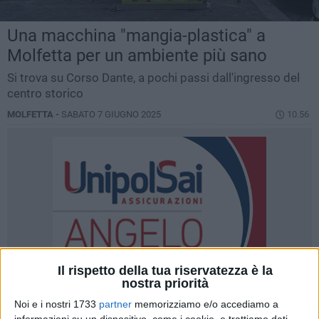
Una macchina "mangia-plastica" a
Molfetta per un ambiente più sano
Si trova su Corso Dante, a pochi passi dall'ingresso del
centro storico
MOLFETTA -
SABATO 7 GIUGNO 2025
10.56
Il rispetto della tua riservatezza è la
nostra priorità
Noi e i nostri 1733
partner
memorizziamo e/o accediamo a