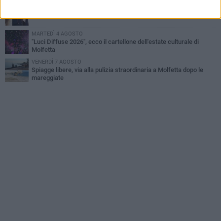
MERCOLEDÌ 5 AGOSTO
Multiservizi, nominato il nuovo Consiglio di Amministrazione
MARTEDÌ 4 AGOSTO
"Luci Diffuse 2026", ecco il cartellone dell'estate culturale di
Molfetta
VENERDÌ 7 AGOSTO
Spiagge libere, via alla pulizia straordinaria a Molfetta dopo le
mareggiate