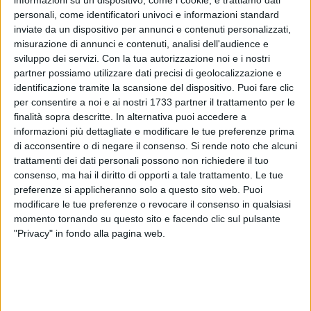
informazioni su un dispositivo, come i cookie, e trattiamo dati
personali, come identificatori univoci e informazioni standard
358
inviate da un dispositivo per annunci e contenuti personalizzati,
misurazione di annunci e contenuti, analisi dell'audience e
sviluppo dei servizi.
Con la tua autorizzazione noi e i nostri
partner possiamo utilizzare dati precisi di geolocalizzazione e
È stata recentemente installata, in prossimità del centro
identificazione tramite la scansione del dispositivo. Puoi fare clic
storico di Molfetta, una nuova macchina "mangia plastica",
per consentire a noi e ai nostri 1733 partner il trattamento per le
un dispositivo altamente innovativo e simbolo concreto
finalità sopra descritte. In alternativa puoi accedere a
dell'impegno dell'amministrazione comunale verso un
informazioni più dettagliate e modificare le tue preferenze prima
ambiente più pulito e vivibile.
di acconsentire o di negare il consenso.
Si rende noto che alcuni
trattamenti dei dati personali possono non richiedere il tuo
consenso, ma hai il diritto di opporti a tale trattamento. Le tue
Fortemente voluta dal settore Ambiente del Comune di
preferenze si applicheranno solo a questo sito web. Puoi
Molfetta, in collaborazione con l'ASM (Azienda Servizi
modificare le tue preferenze o revocare il consenso in qualsiasi
Municipalizzati), l'iniziativa si inserisce in un più ampio
momento tornando su questo sito e facendo clic sul pulsante
progetto di sostenibilità urbana e tutela del decoro cittadino.
"Privacy" in fondo alla pagina web.
La posizione strategica dell'apparecchio non è casuale: mira
a scoraggiare l'abbandono indiscriminato della plastica per
le strade, fenomeno ancora troppo diffuso, offrendo ai
cittadini uno strumento semplice e immediato per conferire