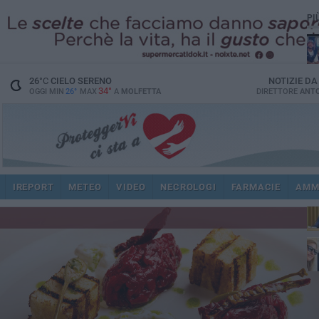
PI
26
°C
CIELO SERENO
NOTIZIE D
34°
OGGI MIN
26°
MAX
A
MOLFETTA
DIRETTORE
ANTO
pub
IREPORT
METEO
VIDEO
NECROLOGI
FARMACIE
AMM
fat