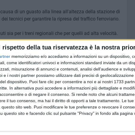
 causa di un guasto alla linea all'altezza della stazione di
 dei tecnici per garantire la ripresa del traffico ferroviario.
i sia per i treni regionali che per quelli ad alta velocità.
l rispetto della tua riservatezza è la nostra prior
artner
memorizziamo e/o accediamo a informazioni su un dispositivo, c
6 AGOSTO 2026
ali, come identificatori univoci e informazioni standard inviate da un di
tre 7
Marittimo molfettese muore a
zzati, misurazione di annunci e contenuti, analisi dell'audience e svilupp
i servizi
bordo di un peschereccio al largo
i e i nostri partner possiamo utilizzare dati precisi di geolocalizzazione 
l
del Gargano
del dispositivo. Puoi fare clic per consentire a noi e ai nostri 1733 partn
critte. In alternativa puoi accedere a informazioni più dettagliate e modif
acconsentire o di negare il consenso.
Si rende noto che alcuni trattamen
e il tuo consenso, ma hai il diritto di opporti a tale trattamento. Le tue
 questo sito web. Puoi modificare le tue preferenze o revocare il conse
questo sito e facendo clic sul pulsante "Privacy" in fondo alla pagina