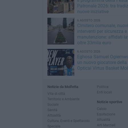
il programma della Festa
Patronale 2026: tra tradi
nuove iniziative
6 AGOSTO 2026
Cimitero comunale, nuov
interventi per sicurezza e
manutenzione: affidati la
oltre 33mila euro
6 AGOSTO 2026
Eghosa Samuel Ogiemwo
un nuovo giocatore della
Optical Virtus Basket Mol
Notizie da Molfetta
Politica
Enti locali
Vita di città
Territorio e Ambiente
Notizie sportive
Sociale
Calcio
Sanità
Equitazione
Attualità
Attualità
Cultura, Eventi e Spettacolo
Arti Marziali
Speciale