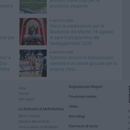
annunci sulla rosa per la
zione e
prossima stagione
6 AGOSTO 2026
i
Verso le celebrazioni per la
Madonna dei Martiri: l’8 agosto
vori per
si apre il programma dei
festeggiamenti 2026
6 AGOSTO 2026
nyi è
Solimini ancora in biancorosso
 Dai
«perché è un onore giocare per la
fetta
propria città»
Segnalazioni iReport
Vela
Tennis
Previsioni meteo
Altri sport
Video
Le Rubriche di MolfettaViva
I
Bordo Campo
Necrologi
R
Salute e Movimento
M
Farmacie di turno
Viva la storia di Molfetta!
a