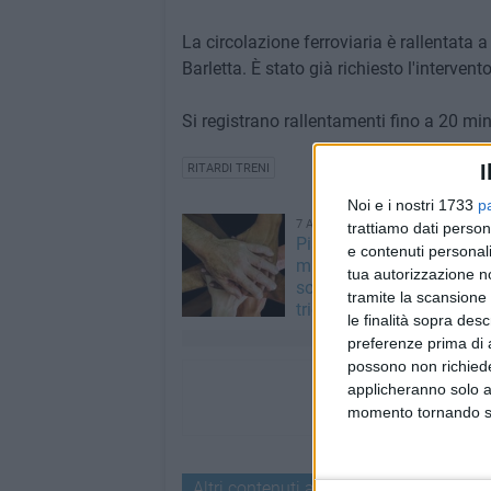
La circolazione ferroviaria è rallentata a
Barletta. È stato già richiesto l'intervento
Si registrano rallentamenti fino a 20 minut
I
RITARDI TRENI
Noi e i nostri 1733
p
7 AGOSTO 2026
trattiamo dati person
Piano Sociale di Zona, ol
e contenuti personali
milioni di euro l'anno per 
tua autorizzazione no
sociali: ecco le priorità de
tramite la scansione 
triennio
le finalità sopra des
preferenze prima di 
possono non richieder
applicheranno solo a
momento tornando su 
Altri contenuti a tema