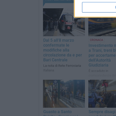
Dal 5 all'8 marzo
CRONACA
confermate le
Investimento 
modifiche alla
a Trani, treni b
circolazione da e per
per accertame
Bari Centrale
dell'Autorità
Giudiziaria
La nota di Rete Ferroviaria
Italiana
È accaduto in
corrispondenza de
passaggio a livello 
Corato
Guasto a Santo
Sempre disagi