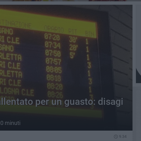
allentato per un guasto: disagi
20 minuti
9.34