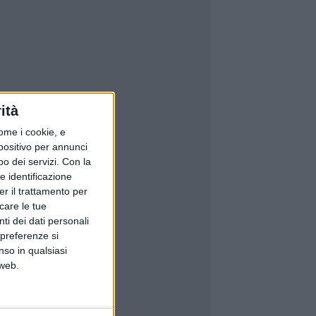
ità
ome i cookie, e
spositivo per annunci
o dei servizi.
Con la
e identificazione
er il trattamento per
icare le tue
ti dei dati personali
 preferenze si
nso in qualsiasi
 web.