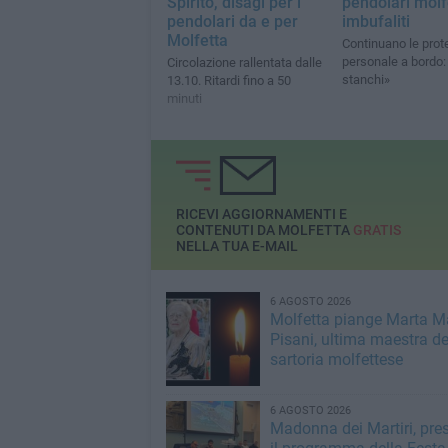
Spirito, disagi per i
pendolari molf
pendolari da e per
imbufaliti
Molfetta
Continuano le prote
personale a bordo
Circolazione rallentata dalle
stanchi»
13.10. Ritardi fino a 50
minuti
RICEVI AGGIORNAMENTI E
CONTENUTI DA MOLFETTA
GRATIS
NELLA TUA E-MAIL
6 AGOSTO 2026
Molfetta piange Marta M
Pisani, ultima maestra de
sartoria molfettese
6 AGOSTO 2026
Madonna dei Martiri, pre