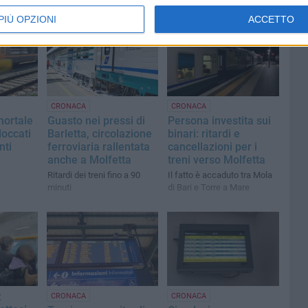
PIÙ OPZIONI
ACCETTO
CRONACA
CRONACA
mortale
Guasto nei pressi di
Persona investita sui
loccati
Barletta, circolazione
binari: ritardi e
nti
ferroviaria rallentata
cancellazioni per i
anche a Molfetta
treni verso Molfetta
Ritardi dei treni fino a 90
Il fatto è accaduto tra Mola
minuti
di Bari e Torre a Mare
l
di via
:
CRONACA
CRONACA