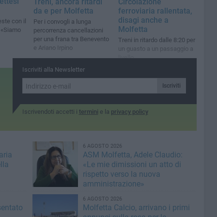
ettesi
Treni, ancora ritardi
Circolazione
da e per Molfetta
ferroviaria rallentata,
disagi anche a
ste con il
Per i convogli a lunga
Molfetta
: «Siamo
percorrenza cancellazioni
per una frana tra Benevento
Treni in ritardo dalle 8:20 per
e Ariano Irpino
un guasto a un passaggio a
livello
Iscriviti alla Newsletter
Iscriviti
Iscrivendoti accetti i
termini
e la
privacy policy
6 AGOSTO 2026
aria
ASM Molfetta, Adele Claudio:
lla
«Le mie dimissioni un atto di
rispetto verso la nuova
amministrazione»
6 AGOSTO 2026
sentato
Molfetta Calcio, arrivano i primi