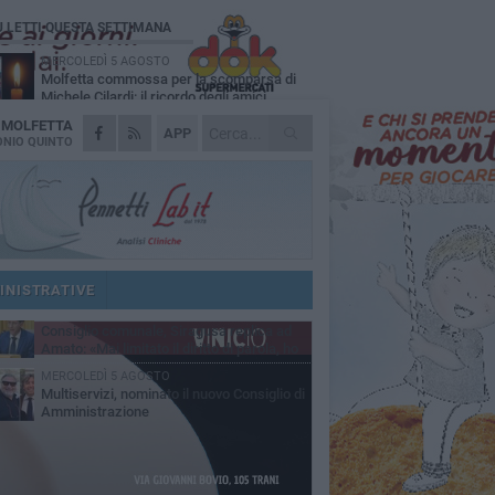
Ù LETTI QUESTA SETTIMANA
MERCOLEDÌ 5 AGOSTO
Molfetta commossa per la scomparsa di
Michele Cilardi: il ricordo degli amici
A
MOLFETTA
GIOVEDÌ 6 AGOSTO
APP
Marittimo molfettese muore a bordo di un
NIO QUINTO
peschereccio al largo del Gargano
SABATO 1 AGOSTO
La MTM Molfetta cerca autisti e
accompagnatori per gli scuolabus:
blicato il bando
GIOVEDÌ 6 AGOSTO
Molfetta piange Marta Maria Pisani, ultima
maestra della sartoria molfettese
INISTRATIVE
SABATO 1 AGOSTO
Consiglio comunale, Siragusa replica ad
Amato: «Mai limitato il diritto di parola, ho
to rispettare il regolamento»
MERCOLEDÌ 5 AGOSTO
Multiservizi, nominato il nuovo Consiglio di
Amministrazione