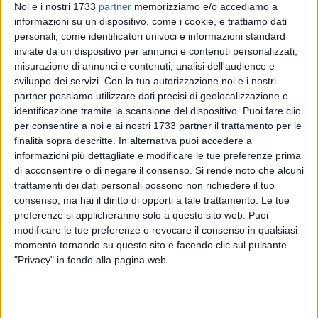
Noi e i nostri 1733
partner
memorizziamo e/o accediamo a
informazioni su un dispositivo, come i cookie, e trattiamo dati
148
A cura di
personali, come identificatori univoci e informazioni standard
LA REDAZIONE
inviate da un dispositivo per annunci e contenuti personalizzati,
misurazione di annunci e contenuti, analisi dell'audience e
sviluppo dei servizi.
Con la tua autorizzazione noi e i nostri
partner possiamo utilizzare dati precisi di geolocalizzazione e
Un mezzo pesante si è ribaltato poco fa sulla complanare
identificazione tramite la scansione del dispositivo. Puoi fare clic
finalizzata all'immissione sulla SS16 bis (all'altezza dello
per consentire a noi e ai nostri 1733 partner il trattamento per le
svincolo per Bisceglie Sud, nella zona industriale di
finalità sopra descritte. In alternativa puoi accedere a
Molfetta).
informazioni più dettagliate e modificare le tue preferenze prima
di acconsentire o di negare il consenso.
Si rende noto che alcuni
Il tir si è ribaltato sul fianco destro prima di entrare nella
trattamenti dei dati personali possono non richiedere il tuo
strada statale. Non vi sarebbe alcun ferito ed il conducente è
consenso, ma hai il diritto di opporti a tale trattamento. Le tue
preferenze si applicheranno solo a questo sito web. Puoi
uscito sostanzialmente illeso dall'abitacolo.
modificare le tue preferenze o revocare il consenso in qualsiasi
Sul posto i Carabinieri e un mezzo dell'Anas.
momento tornando su questo sito e facendo clic sul pulsante
"Privacy" in fondo alla pagina web.