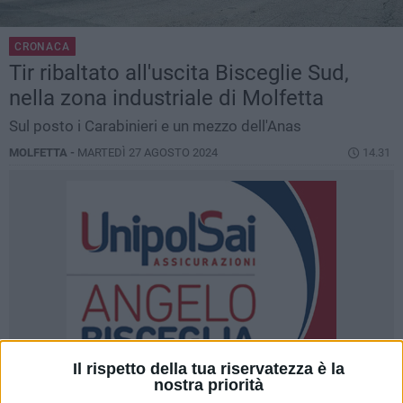
CRONACA
Tir ribaltato all'uscita Bisceglie Sud,
nella zona industriale di Molfetta
Sul posto i Carabinieri e un mezzo dell'Anas
MOLFETTA -
MARTEDÌ 27 AGOSTO 2024
14.31
Il rispetto della tua riservatezza è la
nostra priorità