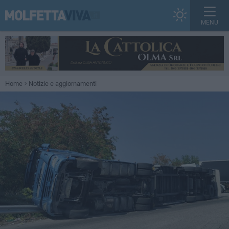
MENU
Home
Notizie e aggiornamenti