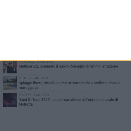
PIÙ LETTI QUESTA SETTIMANA
MERCOLEDÌ 5 AGOSTO
Molfetta commossa per la scomparsa di Michele Cilardi: il ricordo
degli amici
GIOVEDÌ 6 AGOSTO
Marittimo molfettese muore a bordo di un peschereccio al largo
del Gargano
GIOVEDÌ 6 AGOSTO
Molfetta piange Marta Maria Pisani, ultima maestra della sartoria
molfettese
MERCOLEDÌ 5 AGOSTO
Multiservizi, nominato il nuovo Consiglio di Amministrazione
VENERDÌ 7 AGOSTO
Spiagge libere, via alla pulizia straordinaria a Molfetta dopo le
mareggiate
MARTEDÌ 4 AGOSTO
"Luci Diffuse 2026", ecco il cartellone dell'estate culturale di
Molfetta