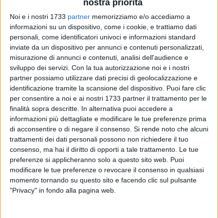
nostra priorità
Noi e i nostri 1733
partner
memorizziamo e/o accediamo a
informazioni su un dispositivo, come i cookie, e trattiamo dati
personali, come identificatori univoci e informazioni standard
A cura di
inviate da un dispositivo per annunci e contenuti personalizzati,
NICOLA MICCIONE
misurazione di annunci e contenuti, analisi dell'audience e
sviluppo dei servizi.
Con la tua autorizzazione noi e i nostri
partner possiamo utilizzare dati precisi di geolocalizzazione e
identificazione tramite la scansione del dispositivo. Puoi fare clic
Hanno tentato il colpo nel centro commerciale no food
per consentire a noi e ai nostri 1733 partner il trattamento per le
Zetacash
di Molfetta, prima di minacciare e rapinare una
finalità sopra descritte. In alternativa puoi accedere a
guardia particolare giurata, impadronendosi della sua
informazioni più dettagliate e modificare le tue preferenze prima
pistola. Scene da film, alle ore 02.00 di ieri, quando un
di acconsentire o di negare il consenso.
Si rende noto che alcuni
gruppo di ladri a volto coperto a bordo di
due Audi di colore
trattamenti dei dati personali possono non richiedere il tuo
consenso, ma hai il diritto di opporti a tale trattamento. Le tue
scuro
è comparso nella zona industriale.
preferenze si applicheranno solo a questo sito web. Puoi
modificare le tue preferenze o revocare il consenso in qualsiasi
I malviventi, evidentemente gente tosta e spietata, poco
momento tornando su questo sito e facendo clic sul pulsante
avvezza a furtarelli e adusa a colpi ben fatti, hanno tentato
"Privacy" in fondo alla pagina web.
di mettere a segno dell'azienda di via Oliere e Saponerie
Meridionali, ma l'attivazione del sistema antintrusione,