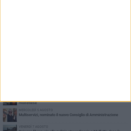
PIÙ LETTI QUESTA SETTIMANA
MERCOLEDÌ 5 AGOSTO
Molfetta commossa per la scomparsa di Michele Cilardi: il ricordo
degli amici
GIOVEDÌ 6 AGOSTO
Marittimo molfettese muore a bordo di un peschereccio al largo
del Gargano
GIOVEDÌ 6 AGOSTO
Molfetta piange Marta Maria Pisani, ultima maestra della sartoria
molfettese
MERCOLEDÌ 5 AGOSTO
Multiservizi, nominato il nuovo Consiglio di Amministrazione
VENERDÌ 7 AGOSTO