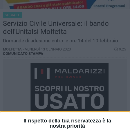
SOCIALE
Servizio Civile Universale: il bando
dell'Unitalsi Molfetta
Domande di adesione entro le ore 14 del 10 febbraio
MOLFETTA -
VENERDÌ 13 GENNAIO 2023
9.25
COMUNICATO STAMPA
Il rispetto della tua riservatezza è la
nostra priorità