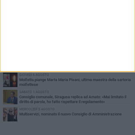
PIÙ LETTI QUESTA SETTIMANA
MERCOLEDÌ 5 AGOSTO
Molfetta commossa per la scomparsa di Michele Cilardi: il ricordo
degli amici
GIOVEDÌ 6 AGOSTO
Marittimo molfettese muore a bordo di un peschereccio al largo
del Gargano
SABATO 1 AGOSTO
La MTM Molfetta cerca autisti e accompagnatori per gli
scuolabus: pubblicato il bando
GIOVEDÌ 6 AGOSTO
Molfetta piange Marta Maria Pisani, ultima maestra della sartoria
molfettese
SABATO 1 AGOSTO
Consiglio comunale, Siragusa replica ad Amato: «Mai limitato il
diritto di parola, ho fatto rispettare il regolamento»
MERCOLEDÌ 5 AGOSTO
Multiservizi, nominato il nuovo Consiglio di Amministrazione