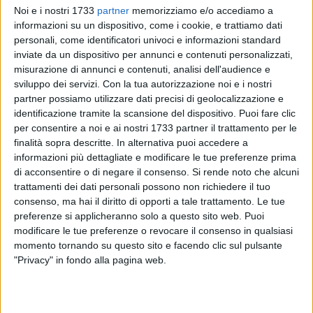
Noi e i nostri 1733
partner
memorizziamo e/o accediamo a
informazioni su un dispositivo, come i cookie, e trattiamo dati
personali, come identificatori univoci e informazioni standard
2
inviate da un dispositivo per annunci e contenuti personalizzati,
misurazione di annunci e contenuti, analisi dell'audience e
sviluppo dei servizi.
Con la tua autorizzazione noi e i nostri
Sono tante le opportunità di
Servizio
Civile
Universale
rivolte
partner possiamo utilizzare dati precisi di geolocalizzazione e
ai giovani dai
18
ai
28
anni. Il servizio civile è un'occasione
identificazione tramite la scansione del dispositivo. Puoi fare clic
per consentire a noi e ai nostri 1733 partner il trattamento per le
unica per mettersi in gioco nel campo del sociale e per vivere
finalità sopra descritte. In alternativa puoi accedere a
un'esperienza di crescita umana e professionale.
informazioni più dettagliate e modificare le tue preferenze prima
di acconsentire o di negare il consenso.
Si rende noto che alcuni
Tra le realtà di
Molfetta
accreditate per il servizio civile c'è la
trattamenti dei dati personali possono non richiedere il tuo
sezione di
Unitalsi
, associazione cattolica nazionale che si
consenso, ma hai il diritto di opporti a tale trattamento. Le tue
occupa di servizio e assistenza agli anziani e di
preferenze si applicheranno solo a questo sito web. Puoi
accompagnamento degli stessi a santuari nazionali e
modificare le tue preferenze o revocare il consenso in qualsiasi
momento tornando su questo sito e facendo clic sul pulsante
internazionali.
"Privacy" in fondo alla pagina web.
I progetti proposti sono diversi: "Felici imperfetti" (con posti
riservati ai giovani con minori opportunità), "Riscoprire la