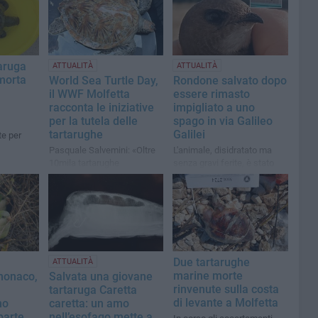
aruga
ATTUALITÀ
ATTUALITÀ
morta
World Sea Turtle Day,
Rondone salvato dopo
il WWF Molfetta
essere rimasto
racconta le iniziative
impigliato a uno
per la tutela delle
spago in via Galileo
tartarughe
Galilei
te per
Pasquale Salvemini: «Oltre
L'animale, disidratato ma
10mila tartarughe
senza gravi ferite, è stato
recuperate in 25 anni grazie
recuperato e rimesso in
alle marinerie locali»
libertà dopo le cure
necessarie
Due tartarughe
ATTUALITÀ
marine morte
monaco,
Salvata una giovane
rinvenute sulla costa
tartaruga Caretta
di levante a Molfetta
no
caretta: un amo
parte
nell’esofago mette a