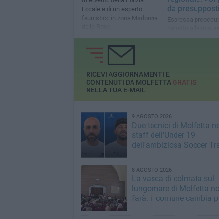
Intervento della Polizia
da presupposti
Locale e di un esperto
faunistico in zona Madonna
Espressa preoccu
delle Rose
rispetto alle misure
contenimento sul te
RICEVI AGGIORNAMENTI E
CONTENUTI DA MOLFETTA
GRATIS
NELLA TUA E-MAIL
9 AGOSTO 2026
Due tecnici di Molfetta ne
staff dell'Under 19
dell'ambiziosa Soccer Tr
8 AGOSTO 2026
La vasca di colmata sul
lungomare di Molfetta no
farà: il comune cambia p