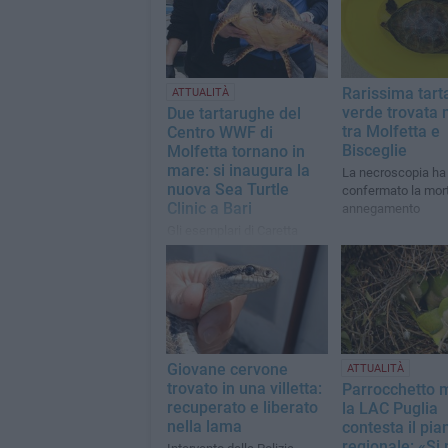
Rarissima tart
ATTUALITÀ
verde trovata 
Due tartarughe del
tra Molfetta e
Centro WWF di
Bisceglie
Molfetta tornano in
mare: si inaugura la
La necroscopia ha
nuova Sea Turtle
confermato la mor
Clinic a Bari
annegamento
Gli esemplari di Caretta
caretta, recuperati e curati
dal centro molfettese,
saranno liberati al largo di
Bari al termine della
cerimonia
Giovane cervone
ATTUALITÀ
trovato in una villetta:
Parrocchetto 
recuperato e liberato
la LAC Puglia
nella lama
contesta il pia
regionale: «Si 