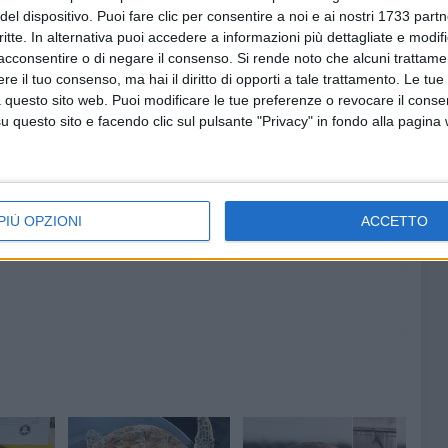
del dispositivo. Puoi fare clic per consentire a noi e ai nostri 1733 partn
he condotte da Acquedotto Pugliese sui campioni di
critte. In alternativa puoi accedere a informazioni più dettagliate e modif
acconsentire o di negare il consenso.
Si rende noto che alcuni trattamen
e il tuo consenso, ma hai il diritto di opporti a tale trattamento. Le tue
TRANI
 questo sito web. Puoi modificare le tue preferenze o revocare il conse
questo sito e facendo clic sul pulsante "Privacy" in fondo alla pagina
9 AGOSTO 2026
rca per
Bruno Sallustio riparte
 maestro
dall'Olimpia Bitonto: nuova sfida
esare
per il bomber di Molfetta
PIÙ OPZIONI
ACCETTO