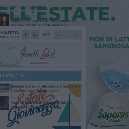
Ù LETTI QUESTA SETTIMANA
MERCOLEDÌ 5 AGOSTO
Molfetta commossa per la scomparsa di
Michele Cilardi: il ricordo degli amici
A
MOLFETTA
GIOVEDÌ 6 AGOSTO
APP
Marittimo molfettese muore a bordo di un
NIO QUINTO
peschereccio al largo del Gargano
GIOVEDÌ 6 AGOSTO
Molfetta piange Marta Maria Pisani, ultima
maestra della sartoria molfettese
MERCOLEDÌ 5 AGOSTO
Multiservizi, nominato il nuovo Consiglio di
Amministrazione
INISTRATIVE
VENERDÌ 7 AGOSTO
Spiagge libere, via alla pulizia straordinaria
a Molfetta dopo le mareggiate
MARTEDÌ 4 AGOSTO
"Luci Diffuse 2026", ecco il cartellone
dell'estate culturale di Molfetta