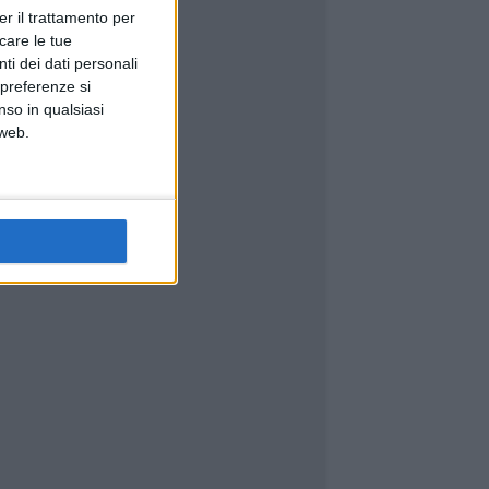
er il trattamento per
icare le tue
ti dei dati personali
 preferenze si
nso in qualsiasi
 web.