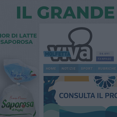
56.691
FANPAGE
HOME
NOTIZIE
SPORT
RUBRICHE