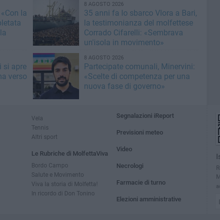
8 AGOSTO 2026
 «Con la
35 anni fa lo sbarco Vlora a Bari,
letata
la testimonianza del molfettese
la
Corrado Cifarelli: «Sembrava
un'isola in movimento»
8 AGOSTO 2026
 si apre
Partecipate comunali, Minervini:
ma verso
«Scelte di competenza per una
nuova fase di governo»
Segnalazioni iReport
Vela
Tennis
Previsioni meteo
Altri sport
Video
Le Rubriche di MolfettaViva
I
Bordo Campo
Necrologi
R
Salute e Movimento
M
Farmacie di turno
Viva la storia di Molfetta!
a
In ricordo di Don Tonino
Elezioni amministrative