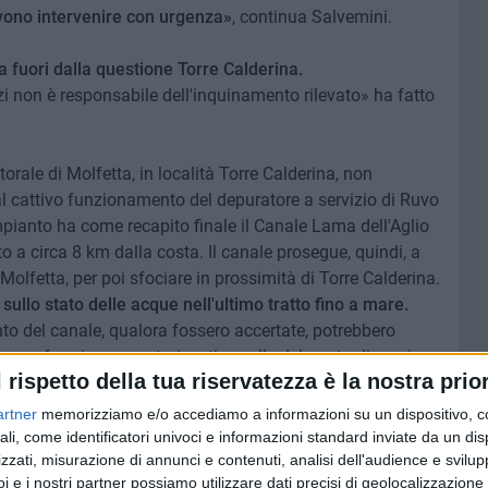
evono intervenire con urgenza»
, continua Salvemini.
a fuori dalla questione Torre Calderina.
zzi non è responsabile dell'inquinamento rilevato» ha fatto
torale di Molfetta, in località Torre Calderina, non
l cattivo funzionamento del depuratore a servizio di Ruvo
impianto ha come recapito finale il Canale Lama dell'Aglio
 a circa 8 km dalla costa. Il canale prosegue, quindi, a
di Molfetta, per poi sfociare in prossimità di Torre Calderina.
ullo stato delle acque nell'ultimo tratto fino a mare.
to del canale, qualora fossero accertate, potrebbero
on conformi e non autorizzati, a valle del punto di scarico
l rispetto della tua riservatezza è la nostra prior
bili dell'ente.
artner
memorizziamo e/o accediamo a informazioni su un dispositivo, c
olte comunicato in passato, anche recentemente,
scarica
ali, come identificatori univoci e informazioni standard inviate da un di
zzati, misurazione di annunci e contenuti, analisi dell'audience e svilupp
e si evince dalle determinazioni analitiche di Arpa
i e i nostri partner possiamo utilizzare dati precisi di geolocalizzazione 
i dalla stessa Agenzia presso l'impianto di depurazione,