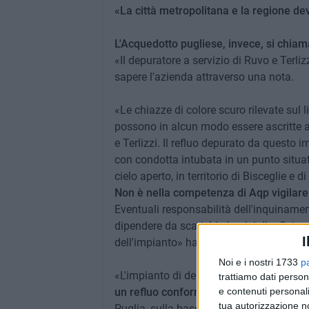
«La città metropolitana e la regione d
L'Acquedotto pugliese, invece, si chiam
«Il depuratore a servizio di Ruvo e Terli
sapere l'azienda attraverso una nota.
«Le chiazze di colore scuro rilevate sul li
possono in alcun modo essere ascritte a
e Terlizzi. Il refluo depurato da questo 
con condotta intubata in un punto situato
cielo aperto, in territorio di Bisceglie e 
Non è nella competenza di Aqp vigilare s
Eventuali responsabilità dell'inquinamen
dipendere da scarichi abusivi di reflui n
I
dell'impianto» hanno rimarcato i responsa
Noi e i nostri 1733
p
«L'impianto di depurazione, come più v
trattiamo dati person
e contenuti personali
un refluo conforme ai limiti di legge,
com
tua autorizzazione no
Puglia, sulla base dei campioni prelevat