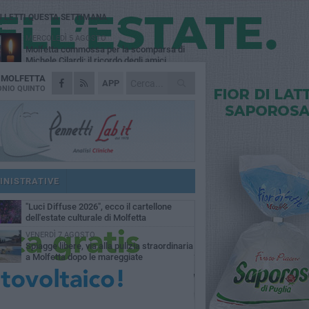
Ù LETTI QUESTA SETTIMANA
MERCOLEDÌ 5 AGOSTO
Molfetta commossa per la scomparsa di
Michele Cilardi: il ricordo degli amici
A
MOLFETTA
GIOVEDÌ 6 AGOSTO
APP
Marittimo molfettese muore a bordo di un
NIO QUINTO
peschereccio al largo del Gargano
GIOVEDÌ 6 AGOSTO
Molfetta piange Marta Maria Pisani, ultima
maestra della sartoria molfettese
MERCOLEDÌ 5 AGOSTO
Multiservizi, nominato il nuovo Consiglio di
Amministrazione
INISTRATIVE
MARTEDÌ 4 AGOSTO
"Luci Diffuse 2026", ecco il cartellone
dell'estate culturale di Molfetta
VENERDÌ 7 AGOSTO
Spiagge libere, via alla pulizia straordinaria
a Molfetta dopo le mareggiate