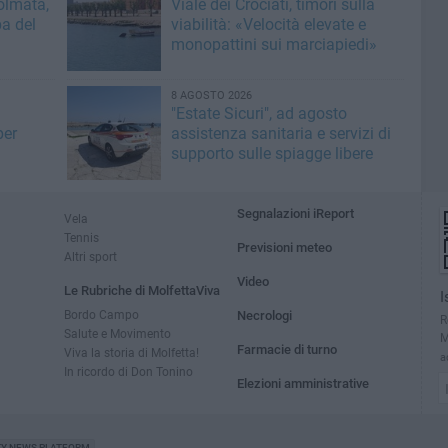
olmata,
Viale dei Crociati, timori sulla
a del
viabilità: «Velocità elevate e
monopattini sui marciapiedi»
8 AGOSTO 2026
"Estate Sicuri", ad agosto
per
assistenza sanitaria e servizi di
supporto sulle spiagge libere
Segnalazioni iReport
Vela
Tennis
Previsioni meteo
Altri sport
Video
Le Rubriche di MolfettaViva
I
Bordo Campo
Necrologi
R
Salute e Movimento
M
Farmacie di turno
Viva la storia di Molfetta!
a
In ricordo di Don Tonino
Elezioni amministrative
TY NEWS PLATFORM