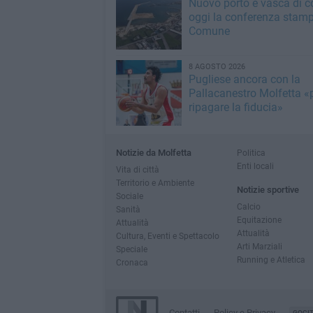
Nuovo porto e vasca di c
oggi la conferenza stamp
Comune
8 AGOSTO 2026
Pugliese ancora con la
Pallacanestro Molfetta «
ripagare la fiducia»
Notizie da Molfetta
Politica
Enti locali
Vita di città
Territorio e Ambiente
Notizie sportive
Sociale
Calcio
Sanità
Equitazione
Attualità
Attualità
Cultura, Eventi e Spettacolo
Arti Marziali
Speciale
Running e Atletica
Cronaca
Contatti
Policy e Privacy
GOCI