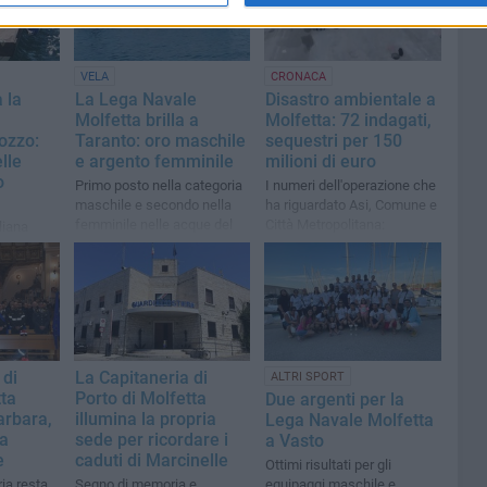
VELA
CRONACA
 la
La Lega Navale
Disastro ambientale a
Molfetta brilla a
Molfetta: 72 indagati,
ozzo:
Taranto: oro maschile
sequestri per 150
lle
e argento femminile
milioni di euro
o
Primo posto nella categoria
I numeri dell'operazione che
maschile e secondo nella
ha riguardato Asi, Comune e
femminile nelle acque del
Città Metropolitana:
liana
Mar Piccolo di Taranto
disposto il sequestro
uipaggi
preventivo di 17 aziende e di
 Italia
11 pozzi
 di
La Capitaneria di
ALTRI SPORT
tta
Porto di Molfetta
Due argenti per la
arbara,
illumina la propria
Lega Navale Molfetta
la
sede per ricordare i
a Vasto
e
caduti di Marcinelle
Ottimi risultati per gli
ia resta
Segno di memoria e
equipaggi maschile e