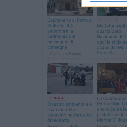
Capitaneria di Porto di
ALTRI SPORT
Molfetta, il 4
Molfetta ospita
settembre la
quarta Gara
cerimonia del
Nazionale di G
passaggio di
oggi la sfida ne
consegne
acque del Mol
Pennello
Il Capitano di Fregata
Raffaele Muscariello cederà
La Lega Navale Ita
il comando alla pari grado
locale accoglie eq
Maria Lucia Colì
provenienti da tutta
La Capitaneria
CRONACA
Porto di Molfe
Disastro ambientale e
onora Santa B
scarichi reflui:
protettrice del
sequestri nell'area Asi
Marina Militar
di Molfetta
La missione primar
Operazione della Guardia