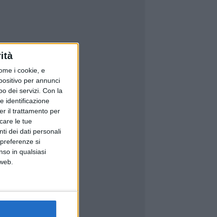
ità
ome i cookie, e
spositivo per annunci
o dei servizi.
Con la
e identificazione
er il trattamento per
icare le tue
ti dei dati personali
 preferenze si
nso in qualsiasi
 web.