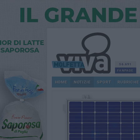
56.691
FANPAGE
HOME
NOTIZIE
SPORT
RUBRICHE