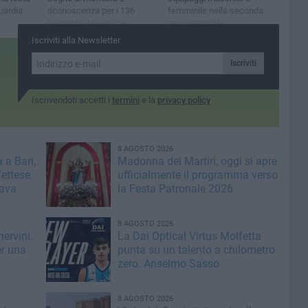
uardia
riconoscenza per i 136
femminile nella seconda
lavoratori italiani che
gara nazionale
persero la vita nella tragedia
Iscriviti alla Newsletter
del 1956
Iscriviti
Iscrivendoti accetti i
termini
e la
privacy policy
8 AGOSTO 2026
 a Bari,
Madonna dei Martiri, oggi si apre
fettese
ufficialmente il programma verso
rava
la Festa Patronale 2026
8 AGOSTO 2026
ervini:
La Dai Optical Virtus Molfetta
er una
punta su un talento a chilometro
zero: Anselmo Sasso
8 AGOSTO 2026