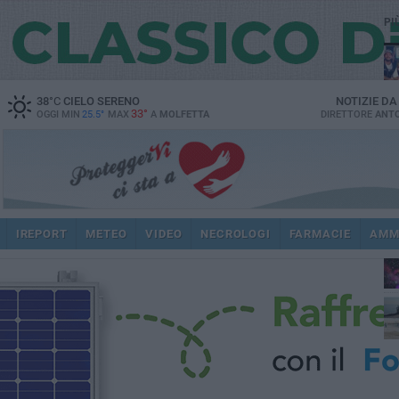
PI
38
°C
CIELO SERENO
NOTIZIE D
33°
OGGI MIN
25.5°
MAX
A
MOLFETTA
DIRETTORE
ANTO
IREPORT
METEO
VIDEO
NECROLOGI
FARMACIE
AMM