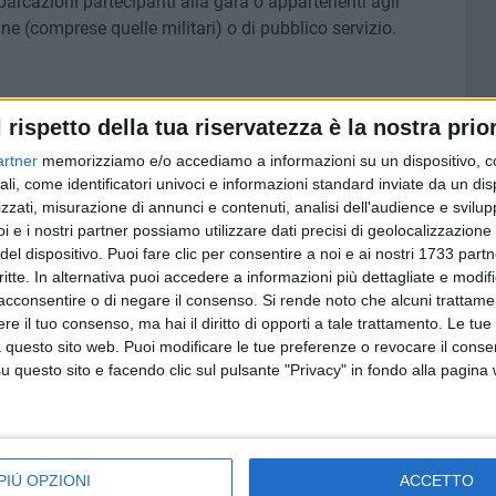
barcazioni partecipanti alla gara o appartenenti agli
ine (comprese quelle militari) o di pubblico servizio.
l rispetto della tua riservatezza è la nostra prior
8 AGOSTO 2026
 emerge
Le forze di maggioranza: «Con la
artner
memorizziamo e/o accediamo a informazioni su un dispositivo, c
 corso e
nomina di Angeletti completata
ali, come identificatori univoci e informazioni standard inviate da un di
uturo
la squadra di governo della
zzati, misurazione di annunci e contenuti, analisi dell'audience e svilupp
città»
i e i nostri partner possiamo utilizzare dati precisi di geolocalizzazione 
del dispositivo. Puoi fare clic per consentire a noi e ai nostri 1733 partn
critte. In alternativa puoi accedere a informazioni più dettagliate e modif
acconsentire o di negare il consenso.
Si rende noto che alcuni trattamen
e il tuo consenso, ma hai il diritto di opporti a tale trattamento. Le tue
 questo sito web. Puoi modificare le tue preferenze o revocare il conse
questo sito e facendo clic sul pulsante "Privacy" in fondo alla pagina
PIÙ OPZIONI
ACCETTO