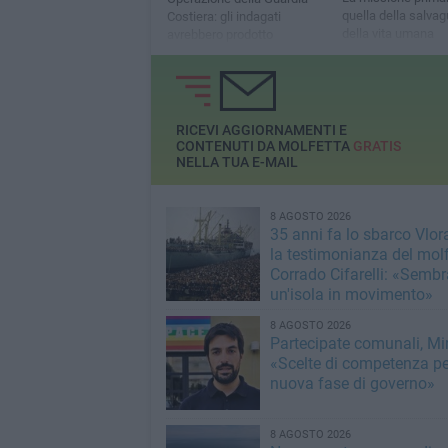
quella della salvag
Costiera: gli indagati
della vita umana
avrebbero prodotto
inquinamento chimico e
alterazione delle acque
sotterranee e di falda
RICEVI AGGIORNAMENTI E
CONTENUTI DA MOLFETTA
GRATIS
NELLA TUA E-MAIL
8 AGOSTO 2026
35 anni fa lo sbarco Vlora
la testimonianza del mol
Corrado Cifarelli: «Semb
un'isola in movimento»
8 AGOSTO 2026
Partecipate comunali, Min
«Scelte di competenza p
nuova fase di governo»
8 AGOSTO 2026