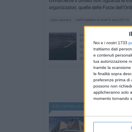
Ovviamente il divieto non riguarda le im
organizzatori, quelle delle Forze dell'Ord
LEGA NAVALE
CAPITANERIA DI PORTO MOLFETTA
I
8 AGOSTO 2026
Porto commerciale, cosa
Noi e i nostri 1733
p
dal DUP: opere ancora in
trattiamo dati person
nuove prospettive per il f
e contenuti personali
dello scalo
tua autorizzazione no
tramite la scansione 
le finalità sopra des
preferenze prima di 
possono non richieder
applicheranno solo a
momento tornando su 
Altri contenuti a tema