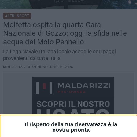
ALTRI SPORT
Molfetta ospita la quarta Gara
Nazionale di Gozzo: oggi la sfida nelle
acque del Molo Pennello
La Lega Navale Italiana locale accoglie equipaggi
provenienti da tutta Italia
MOLFETTA -
DOMENICA 5 LUGLIO 2026
Il rispetto della tua riservatezza è la
nostra priorità