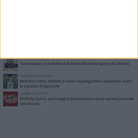
MARTEDÌ 4 AGOSTO
Il molfettese Gabriele Guarino lascia l'Empoli e firma con il
Samsunspor
LUNEDÌ 3 AGOSTO
Palazzetto Giovanni Panunzio: dove lo sport diventa famiglia,
inclusione ed eccellenza
VENERDÌ 7 AGOSTO
Molfetta Calcio, tre innesti di spessore: arrivano i molfettesi
Roselli, Cirillo e Caputi
DOMENICA 2 AGOSTO
Tennistavolo, il molfettese Roberto Minervini riparte da Otranto
MARTEDÌ 4 AGOSTO
Molfetta Calcio, definito il nuovo organigramma societario: ecco
la squadra dirigenziale
LUNEDÌ 3 AGOSTO
Molfetta Calcio, parte oggi la preparazione ma la società procede
nel silenzio