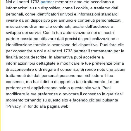
Noi e i nostri 1733
partner
memorizziamo e/o accediamo a
informazioni su un dispositivo, come i cookie, e trattiamo dati
personali, come identificatori univoci e informazioni standard
inviate da un dispositivo per annunci e contenuti personalizzati,
misurazione di annunci e contenuti, analisi dell'audience e
sviluppo dei servizi.
Con la tua autorizzazione noi e i nostri
partner possiamo utilizzare dati precisi di geolocalizzazione e
identificazione tramite la scansione del dispositivo. Puoi fare clic
È il giorno della grande voga nazionale a Molfetta. Oggi,
per consentire a noi e ai nostri 1733 partner il trattamento per le
finalità sopra descritte. In alternativa puoi accedere a
domenica 5 luglio, le acque del Molo Pennello ospitano la
informazioni più dettagliate e modificare le tue preferenze prima
quarta Gara Nazionale della Federazione Italiana
di acconsentire o di negare il consenso.
Si rende noto che alcuni
Canottaggio Sedile Fisso (FICSF), dedicata alla specialità del
trattamenti dei dati personali possono non richiedere il tuo
Gozzo Nazionale, con l'organizzazione della Lega Navale
consenso, ma hai il diritto di opporti a tale trattamento. Le tue
Italiana – Sezione di Molfetta.
preferenze si applicheranno solo a questo sito web. Puoi
modificare le tue preferenze o revocare il consenso in qualsiasi
A partire dalle ore 9.30, equipaggi provenienti da diverse
momento tornando su questo sito e facendo clic sul pulsante
"Privacy" in fondo alla pagina web.
regioni italiane si sfideranno in una delle discipline più
spettacolari del canottaggio a sedile fisso, regalando al
pubblico una giornata all'insegna dello sport, della sana
competizione e della passione per il mare.