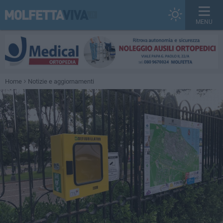
MENU
Home
Notizie e aggiornamenti