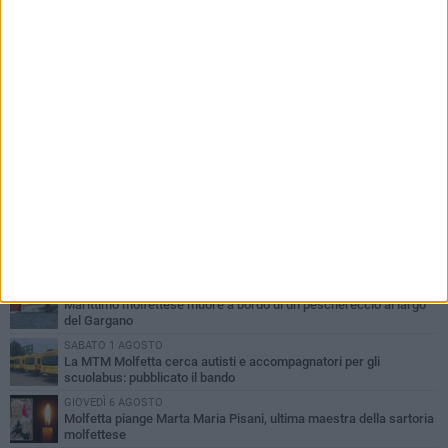
PIÙ LETTI QUESTA SETTIMANA
MERCOLEDÌ 5 AGOSTO
Molfetta commossa per la scomparsa di Michele Cilardi: il ricordo
degli amici
GIOVEDÌ 6 AGOSTO
Marittimo molfettese muore a bordo di un peschereccio al largo
del Gargano
SABATO 1 AGOSTO
La MTM Molfetta cerca autisti e accompagnatori per gli
scuolabus: pubblicato il bando
GIOVEDÌ 6 AGOSTO
Molfetta piange Marta Maria Pisani, ultima maestra della sartoria
molfettese