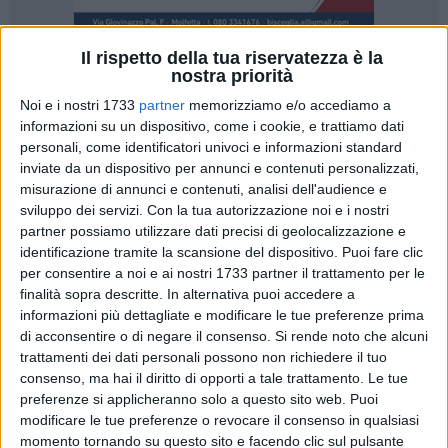
Il rispetto della tua riservatezza è la
nostra priorità
731
Noi e i nostri 1733
partner
memorizziamo e/o accediamo a
informazioni su un dispositivo, come i cookie, e trattiamo dati
personali, come identificatori univoci e informazioni standard
inviate da un dispositivo per annunci e contenuti personalizzati,
A poche ore dalla triste notizia di cronaca riguardante
il furto
misurazione di annunci e contenuti, analisi dell'audience e
dell'auto donata all'AVS onlus
, a
Molfetta
emerge anche un
sviluppo dei servizi.
Con la tua autorizzazione noi e i nostri
altro episodio che di certo non fa onore allo spirito
partner possiamo utilizzare dati precisi di geolocalizzazione e
comunitario della città, anche se almeno in questo caso
identificazione tramite la scansione del dispositivo. Puoi fare clic
l'oggetto del furto è tornato al proprio posto: stiamo
per consentire a noi e ai nostri 1733 partner il trattamento per le
parlando del
defibrillatore
posto in prossimità dell'ingresso
finalità sopra descritte. In alternativa puoi accedere a
informazioni più dettagliate e modificare le tue preferenze prima
della
Villa Comunale
.
di acconsentire o di negare il consenso.
Si rende noto che alcuni
trattamenti dei dati personali possono non richiedere il tuo
Si tratta di uno dei dispositivi messi a disposizione
consenso, ma hai il diritto di opporti a tale trattamento. Le tue
nell'ambito del progetto
"Città cardioprotetta"
che ha
preferenze si applicheranno solo a questo sito web. Puoi
previsto l'installazione di 10 defibrillatori semiautomatici che
modificare le tue preferenze o revocare il consenso in qualsiasi
sono stati donati al
Comune di Molfetta
grazie alla raccolta
momento tornando su questo sito e facendo clic sul pulsante