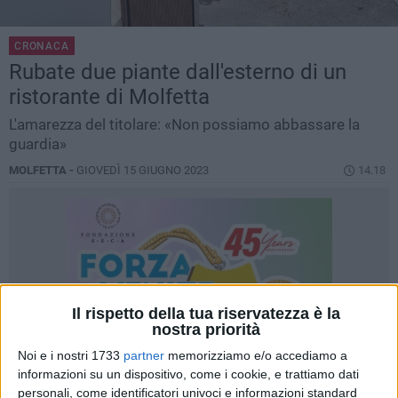
CRONACA
Rubate due piante dall'esterno di un
ristorante di Molfetta
L'amarezza del titolare: «Non possiamo abbassare la
guardia»
MOLFETTA -
GIOVEDÌ 15 GIUGNO 2023
14.18
Il rispetto della tua riservatezza è la
nostra priorità
Noi e i nostri 1733
partner
memorizziamo e/o accediamo a
informazioni su un dispositivo, come i cookie, e trattiamo dati
personali, come identificatori univoci e informazioni standard