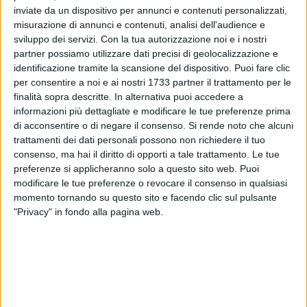
inviate da un dispositivo per annunci e contenuti personalizzati,
misurazione di annunci e contenuti, analisi dell'audience e
sviluppo dei servizi.
Con la tua autorizzazione noi e i nostri
111
partner possiamo utilizzare dati precisi di geolocalizzazione e
identificazione tramite la scansione del dispositivo. Puoi fare clic
per consentire a noi e ai nostri 1733 partner il trattamento per le
finalità sopra descritte. In alternativa puoi accedere a
Ennesimo furto a
Molfetta
, dove stanotte sono state rubate
informazioni più dettagliate e modificare le tue preferenze prima
due piante con relativi vasi,
esposti all'esterno del ristorante-
di acconsentire o di negare il consenso.
Si rende noto che alcuni
pizzeria "
Il Vecchio Gazebo
".
trattamenti dei dati personali possono non richiedere il tuo
consenso, ma hai il diritto di opporti a tale trattamento. Le tue
Profonda l'amarezza del titolare,
Giuseppe Petruzzella
, che
preferenze si applicheranno solo a questo sito web. Puoi
solo la settimana scorsa aveva sostituito le piante invernali
modificare le tue preferenze o revocare il consenso in qualsiasi
momento tornando su questo sito e facendo clic sul pulsante
con quelle estive in vista dell'arrivo della bella stagione.
"Privacy" in fondo alla pagina web.
«Nelle città limitrofe i locali possono lasciare fuori anche i
tavoli e le sedie adibiti all'esterno – commenta Petruzzella –
a Molfetta siamo costretti a stare sempre sull'attenti, non
possiamo abbassare la guardia».