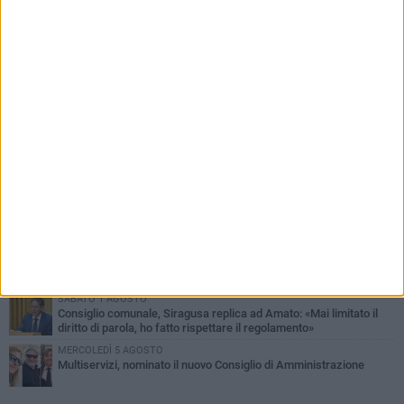
PIÙ LETTI QUESTA SETTIMANA
MERCOLEDÌ 5 AGOSTO
Molfetta commossa per la scomparsa di Michele Cilardi: il ricordo
degli amici
GIOVEDÌ 6 AGOSTO
Marittimo molfettese muore a bordo di un peschereccio al largo
del Gargano
SABATO 1 AGOSTO
La MTM Molfetta cerca autisti e accompagnatori per gli
scuolabus: pubblicato il bando
GIOVEDÌ 6 AGOSTO
Molfetta piange Marta Maria Pisani, ultima maestra della sartoria
molfettese
SABATO 1 AGOSTO
Consiglio comunale, Siragusa replica ad Amato: «Mai limitato il
diritto di parola, ho fatto rispettare il regolamento»
MERCOLEDÌ 5 AGOSTO
Multiservizi, nominato il nuovo Consiglio di Amministrazione