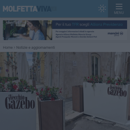
MENU
Home
Notizie e aggiornamenti