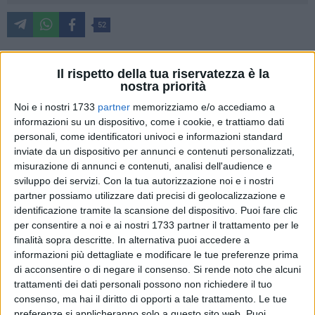
52
Il rispetto della tua riservatezza è la
Cresce l'emergenza in Puglia con il rischio incendi che
nostra priorità
aumenta anche a causa dei rifiuti abbandonati, con la Puglia
Noi e i nostri 1733
partner
memorizziamo e/o accediamo a
che è al terzo posto per reati ambientali a causa dello
informazioni su un dispositivo, come i cookie, e trattiamo dati
sversamento nelle campagne di rifiuti di ogni genere, spesso
personali, come identificatori univoci e informazioni standard
anche tombati e incendiati, pari al 10% delle infrazioni
inviate da un dispositivo per annunci e contenuti personalizzati,
accertate sul totale nazionale. E' quanto afferma la Coldiretti
misurazione di annunci e contenuti, analisi dell'audience e
che ha elaborato un vademecum per prevenire i roghi
sviluppo dei servizi.
Con la tua autorizzazione noi e i nostri
partner possiamo utilizzare dati precisi di geolocalizzazione e
nell'estate 2023 segnata dagli incendi anche nelle mete
identificazione tramite la scansione del dispositivo. Puoi fare clic
tradizionali delle vacanze in Puglia.
per consentire a noi e ai nostri 1733 partner il trattamento per le
finalità sopra descritte. In alternativa puoi accedere a
In provincia di Foggia i campi sono in balia delle ecomafie,
informazioni più dettagliate e modificare le tue preferenze prima
con lo sversamento di rifiuti di ogni genere nei campi –
di acconsentire o di negare il consenso.
Si rende noto che alcuni
insiste Coldiretti Puglia - anche provenienti da regioni
trattamenti dei dati personali possono non richiedere il tuo
limitrofe, poi bruciati, con un danno economico e ambientale
consenso, ma hai il diritto di opporti a tale trattamento. Le tue
preferenze si applicheranno solo a questo sito web. Puoi