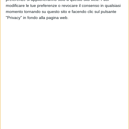
incalcolabile, ad Andria nella BAT rifiuti di ogni genere
modificare le tue preferenze o revocare il consenso in qualsiasi
vengono abbandonati negli oliveti arrecando un danno
momento tornando su questo sito e facendo clic sul pulsante
all'ambiente e all'immagine di rilievo, in provincia di Brindisi
"Privacy" in fondo alla pagina web.
si moltiplicano le segnalazioni dello scarico notturno di rifiuti
nei campi, compreso Eternit e copertoni.
Tra i consigli elaborati da Coldiretti, la prima regola da
seguire nel bosco è quella – afferma la Coldiretti – di evitare
di accendere fuochi non solo nelle zone boscate, ma anche
in quelle coltivate o nelle vicinanze di esse, mentre nelle aree
attrezzate, dove è consentito, occorre controllare
costantemente la fiamma e verificare prima di andare via
non solo che il fuoco sia spento, ma anche che le braci siano
completamente fredde. Soprattutto nelle campagne –
precisa la Coldiretti – non gettare mai mozziconi o
fiammiferi accesi dall'automobile e nel momento in cui si è
scelto il posto dove fermarsi verificare che la marmitta della
vettura non sia a contatto con erba secca che potrebbe
incendiarsi.