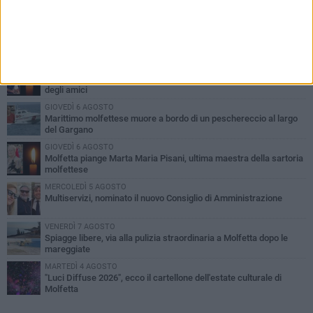
PIÙ LETTI QUESTA SETTIMANA
MERCOLEDÌ 5 AGOSTO
Molfetta commossa per la scomparsa di Michele Cilardi: il ricordo
degli amici
GIOVEDÌ 6 AGOSTO
Marittimo molfettese muore a bordo di un peschereccio al largo
del Gargano
GIOVEDÌ 6 AGOSTO
Molfetta piange Marta Maria Pisani, ultima maestra della sartoria
molfettese
MERCOLEDÌ 5 AGOSTO
Multiservizi, nominato il nuovo Consiglio di Amministrazione
VENERDÌ 7 AGOSTO
Spiagge libere, via alla pulizia straordinaria a Molfetta dopo le
mareggiate
MARTEDÌ 4 AGOSTO
"Luci Diffuse 2026", ecco il cartellone dell'estate culturale di
Molfetta