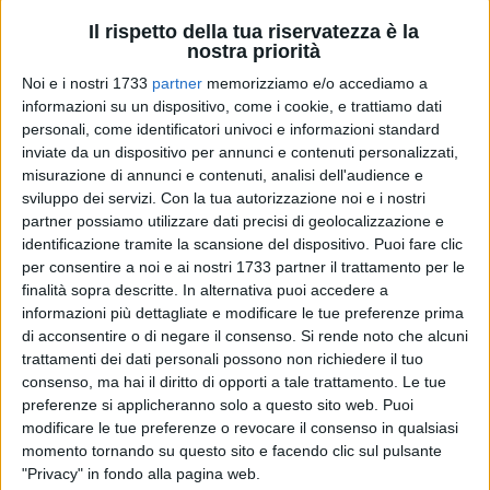
Il rispetto della tua riservatezza è la
nostra priorità
Noi e i nostri 1733
partner
memorizziamo e/o accediamo a
informazioni su un dispositivo, come i cookie, e trattiamo dati
personali, come identificatori univoci e informazioni standard
inviate da un dispositivo per annunci e contenuti personalizzati,
"Siamo preoccupati, non poco, dalle indiscrezioni
misurazione di annunci e contenuti, analisi dell'audience e
sviluppo dei servizi.
Con la tua autorizzazione noi e i nostri
sull'approvazione del Piano di riordino ospedaliero al quale
partner possiamo utilizzare dati precisi di geolocalizzazione e
sta lavorando la Regione Puglia, che dovrebbe essere
identificazione tramite la scansione del dispositivo. Puoi fare clic
approvato entro fine anno. È allarmante la prospettiva della
per consentire a noi e ai nostri 1733 partner il trattamento per le
chiusura più volte minacciata o annunciata dal Presidente
finalità sopra descritte. In alternativa puoi accedere a
Michele Emiliano, che regge anche la delega alla sanità, di
informazioni più dettagliate e modificare le tue preferenze prima
25 presidi ospedalieri in tutta la Puglia". Così il sindaco di
di acconsentire o di negare il consenso.
Si rende noto che alcuni
Molfetta Paola Natalicchio interviene sulla questione che in
trattamenti dei dati personali possono non richiedere il tuo
consenso, ma hai il diritto di opporti a tale trattamento. Le tue
questi ultimi giorni è sulle prime pagine di tutti i giornali.
preferenze si applicheranno solo a questo sito web. Puoi
modificare le tue preferenze o revocare il consenso in qualsiasi
"Si stanno finalmente concludendo i lavori per 6 milioni di
momento tornando su questo sito e facendo clic sul pulsante
euro – spiega – che hanno interessato l'ospedale 'don
"Privacy" in fondo alla pagina web.