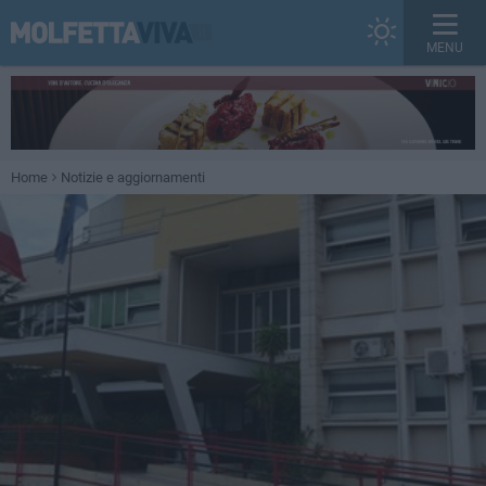
MENU
Home
Notizie e aggiornamenti