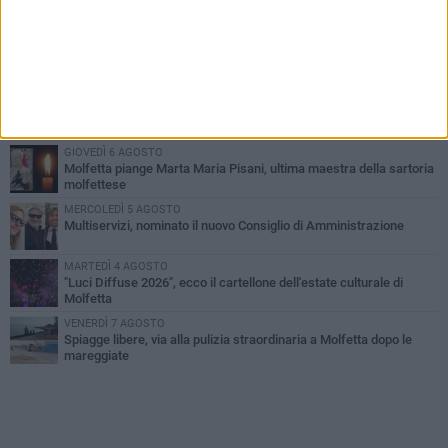
PIÙ LETTI QUESTA SETTIMANA
MERCOLEDÌ 5 AGOSTO
Molfetta commossa per la scomparsa di Michele Cilardi: il ricordo
degli amici
GIOVEDÌ 6 AGOSTO
Marittimo molfettese muore a bordo di un peschereccio al largo
del Gargano
GIOVEDÌ 6 AGOSTO
Molfetta piange Marta Maria Pisani, ultima maestra della sartoria
molfettese
MERCOLEDÌ 5 AGOSTO
Multiservizi, nominato il nuovo Consiglio di Amministrazione
MARTEDÌ 4 AGOSTO
"Luci Diffuse 2026", ecco il cartellone dell'estate culturale di
Molfetta
VENERDÌ 7 AGOSTO
Spiagge libere, via alla pulizia straordinaria a Molfetta dopo le
mareggiate