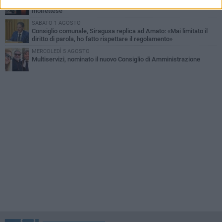
Molfetta piange Marta Maria Pisani, ultima maestra della sartoria
molfettese
SABATO 1 AGOSTO
Consiglio comunale, Siragusa replica ad Amato: «Mai limitato il
diritto di parola, ho fatto rispettare il regolamento»
MERCOLEDÌ 5 AGOSTO
Multiservizi, nominato il nuovo Consiglio di Amministrazione