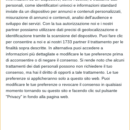
47
personali, come identificatori univoci e informazioni standard
inviate da un dispositivo per annunci e contenuti personalizzati,
misurazione di annunci e contenuti, analisi dell'audience e
sviluppo dei servizi.
Con la tua autorizzazione noi e i nostri
Firmato il contratto per la progettazione del nuovo ospedale
partner possiamo utilizzare dati precisi di geolocalizzazione e
del nord barese.
identificazione tramite la scansione del dispositivo. Puoi fare clic
per consentire a noi e ai nostri 1733 partner il trattamento per le
Subito dopo la procedura che ha permesso l'affidamento del
finalità sopra descritte. In alternativa puoi accedere a
informazioni più dettagliate e modificare le tue preferenze prima
servizio a un raggruppamento temporaneo di imprese, lo
di acconsentire o di negare il consenso.
Si rende noto che alcuni
stesso è stato formalmente costituito e comunicato alla ASL
trattamenti dei dati personali possono non richiedere il tuo
Bt che ha dato seguito firmando il contratto.
consenso, ma hai il diritto di opporti a tale trattamento. Le tue
preferenze si applicheranno solo a questo sito web. Puoi
"L'iter prosegue senza intoppi - dice Tiziana Dimatteo,
modificare le tue preferenze o revocare il consenso in qualsiasi
Direttrice Generale ASL Bt - continueremo insieme con l'area
momento tornando su questo sito e facendo clic sul pulsante
tecnica a seguire con attenzione tutti i passaggi della
"Privacy" in fondo alla pagina web.
procedura che ora permetterà di entrare nei dettagli con il
progetto vero e proprio dell'ospedale.
"Il progetto per contratto deve essere consegnato entro 150