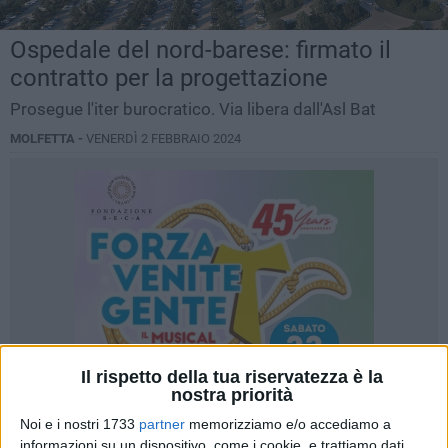
Ospedale del nord-barese: firmato il
contratto per la progettazione
Prosegue l'iter burocratico. Via libera dall'Asl Bat
MOLFETTA -
VENERDÌ 2 FEBBRAIO 2024
Il rispetto della tua riservatezza è la
nostra priorità
Noi e i nostri 1733
partner
memorizziamo e/o accediamo a
informazioni su un dispositivo, come i cookie, e trattiamo dati