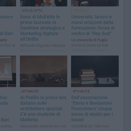
VITA DI CITTÀ
SPECIALE
ennaro
Sono di Molfetta le
Università, lavoro e
prime laureate in
nuovi orizzonti della
Gestione strategica e
formazione: focus al
di Bari
Marketing digitale
centro di "Hey Sud"
all'UniBa
parte
Le università di Puglia
vo fino al
pronte a creare un hub
Raffaella Gigante e Monica
attrattivo per imprese e
Napolitano hanno concluso
grandi ricercatori
il percorso con il massimo
dei voti
ATTUALITÀ
ATTUALITÀ
 Kay
Al PoliBa la prima tesi
Dall'associazione
uola
italiana sulle
"Elena e Beniamino
architetture spaziali.
Finocchiaro" cinque
C'è uno studente di
borse di studio per i
 Bari
Molfetta
liceali
è spenta
Alessandro Angione tra i sei
Contributi da 1500 euro