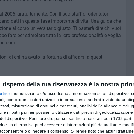
2006, gratuitamente. Con il suo staff di orientatori
 candidati in questa fase importante di vita. Una guida che
ione al corso universitario giusto. Ti basterà dire chi vuoi
be fare per stimolare tutta la loro professionalità e voglia
pri sogni.
oni di chi ha avuto la fortuna di affidarsi a questi
iversitario con voi e noto già sia preparazione che
l rispetto della tua riservatezza è la nostra prior
passo passo dalla prima chiamata.
"
artner
memorizziamo e/o accediamo a informazioni su un dispositivo, c
ali, come identificatori univoci e informazioni standard inviate da un di
zzati, misurazione di annunci e contenuti, analisi dell'audience e svilupp
ontinuità relazionale e professionalità di Rachele, mia
i e i nostri partner possiamo utilizzare dati precisi di geolocalizzazione 
 e di qualità. E anche nei mesi precedenti è stata sempre
del dispositivo. Puoi fare clic per consentire a noi e ai nostri 1733 partn
mi anche oltre le sue competenze (scrivo a lei quando
critte. In alternativa puoi accedere a informazioni più dettagliate e modif
 passaggi). Trovo che sia una presenza meritevole e
acconsentire o di negare il consenso.
Si rende noto che alcuni trattamen