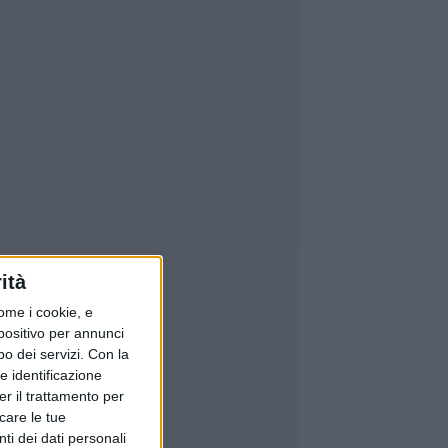
ità
ome i cookie, e
spositivo per annunci
o dei servizi.
Con la
e identificazione
er il trattamento per
icare le tue
ti dei dati personali