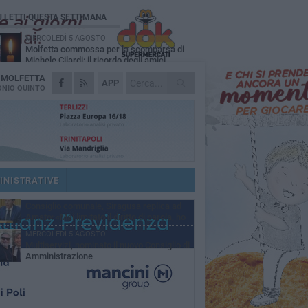
Ù LETTI QUESTA SETTIMANA
MERCOLEDÌ 5 AGOSTO
Molfetta commossa per la scomparsa di
Michele Cilardi: il ricordo degli amici
A
MOLFETTA
GIOVEDÌ 6 AGOSTO
APP
Marittimo molfettese muore a bordo di un
NIO QUINTO
peschereccio al largo del Gargano
SABATO 1 AGOSTO
La MTM Molfetta cerca autisti e
accompagnatori per gli scuolabus:
blicato il bando
GIOVEDÌ 6 AGOSTO
Molfetta piange Marta Maria Pisani, ultima
maestra della sartoria molfettese
INISTRATIVE
SABATO 1 AGOSTO
Consiglio comunale, Siragusa replica ad
Amato: «Mai limitato il diritto di parola, ho
to rispettare il regolamento»
MERCOLEDÌ 5 AGOSTO
Multiservizi, nominato il nuovo Consiglio di
Amministrazione