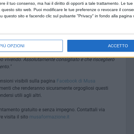
to fortunata. Grazie Musa e Grazie Rachele!"
e il tuo consenso, ma hai il diritto di opporti a tale trattamento. Le tue
 questo sito web. Puoi modificare le tue preferenze o revocare il conse
. non ho dovuto occuparmi personalmente della burocrazia
questo sito e facendo clic sul pulsante "Privacy" in fondo alla pagina
forma intuitiva ideale per coniugare lo studio con l'impegno
versitaria seguita da questo ente composto da
PIÙ OPZIONI
ACCETTO
ta e consigliata in questo percorso iniziato in un periodo
o vivendo. Assolutamente consigliato e che risceglieró
ento."
nsioni visibili sulla pagina
Facebook di Musa
iamenti che renderanno sicuramente orgogliosi questi
rsi utili agli altri.
ntamento gratuito e senza impegno. Contattali via
visita il sito
musaformazione.it