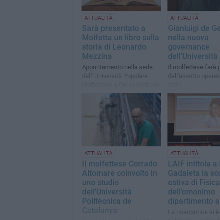
ATTUALITÀ
ATTUALITÀ
Sarà presentato a
Gianluigi de G
Molfetta un libro sulla
nella nuova
storia di Leonardo
governance
Mezzina
dell'Università 
Appuntamento nella sede
Il molfettese farà 
dell' Università Popolare
dell'assetto operati
Molfettese a Corso Umberto
2031
102
ATTUALITÀ
ATTUALITÀ
Il molfettese Corrado
L'AIF intitola a
Altomare coinvolto in
Gadaleta la sc
uno studio
estiva di Fisica
dell'Università
dell'omonimo
Politècnica de
dipartimento a
Catalunya
La ricercatrice si 