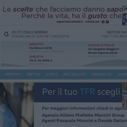
PI
29.5
°C
CIELO SERENO
NOTIZIE D
34°
DOMANI MIN
25°
MAX
A
MOLFETTA
DIRETTORE
ANTO
pub
IREPORT
METEO
VIDEO
NECROLOGI
FARMACIE
AMM
fat