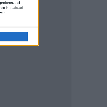
 preferenze si
nso in qualsiasi
 web.