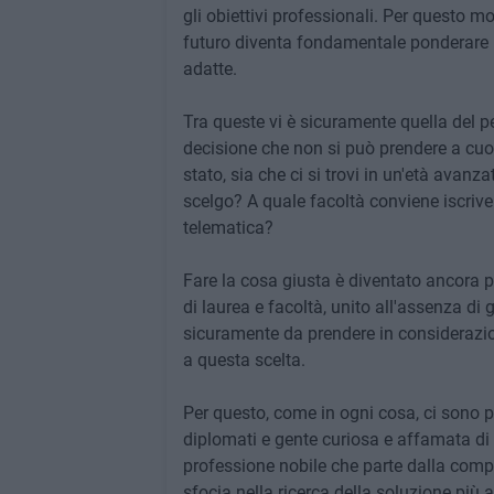
gli obiettivi professionali. Per questo m
futuro diventa fondamentale ponderare b
adatte.
Tra queste vi è sicuramente quella del pe
decisione che non si può prendere a cuor 
stato, sia che ci si trovi in un'età avan
scelgo? A quale facoltà conviene iscrive
telematica?
Fare la cosa giusta è diventato ancora p
di laurea e facoltà, unito all'assenza di g
sicuramente da prendere in considerazion
a questa scelta.
Per questo, come in ogni cosa, ci sono p
diplomati e gente curiosa e affamata di s
professione nobile che parte dalla compr
sfocia nella ricerca della soluzione più