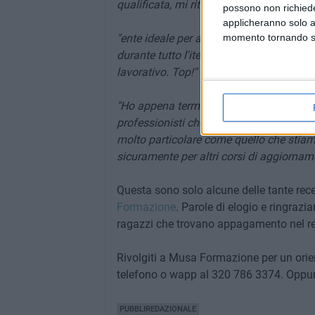
qualificata, mi ritengo uno studente mol
possono non richieder
applicheranno solo a
"ente ideale per affrontare l'Universitá
momento tornando su 
durante tutto l'iter universitario. Piatta
lavorativo. Top!"
"Ho appena terminato un'esperienza uni
professionisti che mi hanno sempre aiuta
molto particolare come quello che stiam
sicuramente per altri corsi di aggiornam
Questa sono solo alcune delle tante rece
Formazione
. Parole di elogio e ringraz
ragazzi che trovano appagamento nel rende
Rivolgiti a Musa Formazione per un orie
telefono o wapp al 320 786 3374. Oppure 
PUBBLIREDAZIONALE