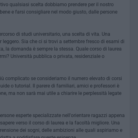
otivo qualsiasi scelta dobbiamo prendere per il nostro
ene e farsi consigliare nel modo giusto, dalle persone
rcorso di studi universitario, una scelta di vita. Una
leggero. Sia che ci si trovi a settembre fresco di esami di
zata, la domanda è sempre la stessa. Quale corso di laurea
rmi? Università pubblica o privata, residenziale o
iù complicato se consideriamo il numero elevato di corsi
uide o tutorial. Il parere di familiari, amici e professori è
e, ma non sarà mai utile a chiarire le perplessità legate
ersone esperte specializzate nell'orientare ragazzi appena
apere verso il corso di laurea e la facoltà migliore. Una
ensione dei sogni, delle ambizioni alle quali aspiriamo e
 adatta a soddisfare queste esigenze.