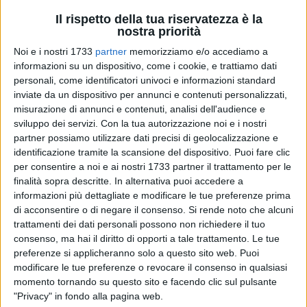
Il rispetto della tua riservatezza è la
nostra priorità
Noi e i nostri 1733
partner
memorizziamo e/o accediamo a
informazioni su un dispositivo, come i cookie, e trattiamo dati
17
personali, come identificatori univoci e informazioni standard
inviate da un dispositivo per annunci e contenuti personalizzati,
misurazione di annunci e contenuti, analisi dell'audience e
Il cortometraggio "Abulivia", diretto dal regista ruvese Michele
sviluppo dei servizi.
Con la tua autorizzazione noi e i nostri
Pinto e tratto dall'omonimo spettacolo teatrale del
partner possiamo utilizzare dati precisi di geolocalizzazione e
molfettesse Francesco Tammacco, continua a far parlare di
identificazione tramite la scansione del dispositivo. Puoi fare clic
per consentire a noi e ai nostri 1733 partner il trattamento per le
sé: sarà disponibile dal 15 febbraio in esclusiva su WeShort,
finalità sopra descritte. In alternativa puoi accedere a
la piattaforma On-Demand dedicata esclusivamente al
informazioni più dettagliate e modificare le tue preferenze prima
grande cinema breve.
di acconsentire o di negare il consenso.
Si rende noto che alcuni
trattamenti dei dati personali possono non richiedere il tuo
Fondata alla fine del 2020 e disponibile in tutto il mondo via
consenso, ma hai il diritto di opporti a tale trattamento. Le tue
web e tramite app per iOS e Android, WeShort ha
preferenze si applicheranno solo a questo sito web. Puoi
rapidamente raggiunto una dimensione internazionale,
modificare le tue preferenze o revocare il consenso in qualsiasi
momento tornando su questo sito e facendo clic sul pulsante
superando i 2 milioni di spettatori globali entro dicembre
"Privacy" in fondo alla pagina web.
2025. La piattaforma valorizza opere pluripremiate di talenti