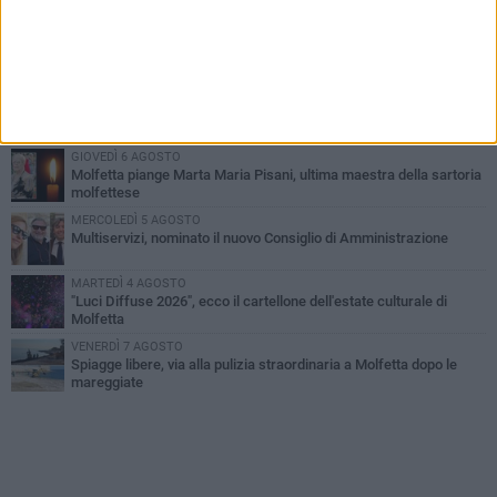
MERCOLEDÌ 5 AGOSTO
Molfetta commossa per la scomparsa di Michele Cilardi: il ricordo
degli amici
GIOVEDÌ 6 AGOSTO
Marittimo molfettese muore a bordo di un peschereccio al largo
del Gargano
GIOVEDÌ 6 AGOSTO
Molfetta piange Marta Maria Pisani, ultima maestra della sartoria
molfettese
MERCOLEDÌ 5 AGOSTO
Multiservizi, nominato il nuovo Consiglio di Amministrazione
MARTEDÌ 4 AGOSTO
"Luci Diffuse 2026", ecco il cartellone dell'estate culturale di
Molfetta
VENERDÌ 7 AGOSTO
Spiagge libere, via alla pulizia straordinaria a Molfetta dopo le
mareggiate