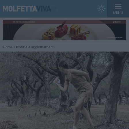
MENU
Home
Notizie e aggiornamenti