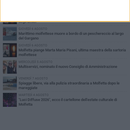
PIÙ LETTI QUESTA SETTIMANA
MERCOLEDÌ 5 AGOSTO
Molfetta commossa per la scomparsa di Michele Cilardi: il ricordo
degli amici
GIOVEDÌ 6 AGOSTO
Marittimo molfettese muore a bordo di un peschereccio al largo
del Gargano
GIOVEDÌ 6 AGOSTO
Molfetta piange Marta Maria Pisani, ultima maestra della sartoria
molfettese
MERCOLEDÌ 5 AGOSTO
Multiservizi, nominato il nuovo Consiglio di Amministrazione
VENERDÌ 7 AGOSTO
Spiagge libere, via alla pulizia straordinaria a Molfetta dopo le
mareggiate
MARTEDÌ 4 AGOSTO
"Luci Diffuse 2026", ecco il cartellone dell'estate culturale di
Molfetta