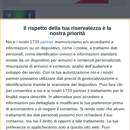
Il rispetto della tua riservatezza è la
nostra priorità
Le luci di piazza Municipio si spegneranno stasera
, venerdì
Noi e i nostri 1733
partner
memorizziamo e/o accediamo a
19 febbraio, dalle 20 alle 22 in segno di adesione del
informazioni su un dispositivo, come i cookie, e trattiamo dati
Comune di Molfetta alla
campagna M'illumino di meno
,
personali, come identificatori univoci e informazioni standard
ideata da Caterpillar, storico programma di Radio 2, al fine di
inviate da un dispositivo per annunci e contenuti personalizzati,
sensibilizzare le istituzioni e i cittadini alla
razionalizzazione
misurazione di annunci e contenuti, analisi dell'audience e
sviluppo dei servizi.
Con la tua autorizzazione noi e i nostri
dei consumi energetici.
partner possiamo utilizzare dati precisi di geolocalizzazione e
identificazione tramite la scansione del dispositivo. Puoi fare clic
L'iniziativa è giunta alla 12° edizione e si avvale dell'
Alto
per consentire a noi e ai nostri 1733 partner il trattamento per le
Patronato del Presidente della Repubblica
, dell'
alto
finalità sopra descritte. In alternativa puoi accedere a
patrocinio del Parlamento europeo
, del
patrocinio del
informazioni più dettagliate e modificare le tue preferenze prima
Senato della Repubblica e della Camera dei Deputati,
di acconsentire o di negare il consenso.
Si rende noto che alcuni
dell'adesione del
Ministero dell'Ambiente e della Tutela del
trattamenti dei dati personali possono non richiedere il tuo
consenso, ma hai il diritto di opporti a tale trattamento. Le tue
Territorio e del Mare
, del
Ministero dell'Istruzione
,
preferenze si applicheranno solo a questo sito web. Puoi
dell'
Università e della Ricerca e del Ministero delle