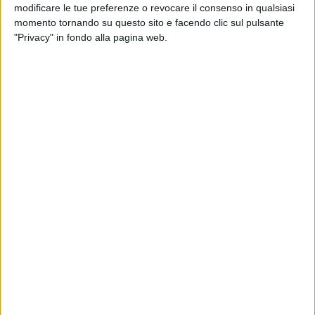
modificare le tue preferenze o revocare il consenso in qualsiasi
Infrastrutture e dei Trasporti.
momento tornando su questo sito e facendo clic sul pulsante
"A Molfetta ci sono
6.705 punti luce
di illuminazione
"Privacy" in fondo alla pagina web.
pubblica la gran parte dei quali a vapori di mercurio e il
Comune spende circa
800.000 euro annui
per la fornitura di
energia a cui si devono aggiungere i costi di manutenzione.
La riconversione degli impianti di pubblica illuminazione con
corpi illuminanti a tecnologia led potrebbe portare a una
riduzione fino al 50% di questo consumo. Questa è una delle
ragioni per le quali abbiamo approvato in giunta l'atto di
indirizzo per la redazione del
Piano d'azione comunale per
I'energia sostenibil
e e nel Consiglio Comunale del 29 aprile
del 2015 abbiamo aderito al Patto dei Sindaci", spiega
l'assessore all'ambiente Rosalba Gadaleta.
Il Patto, firmato da oltre 6 mila comuni in tutta Europa,
impegna il comune ad adottare i Piani d'azione per l'energia
sostenibile nei loro territori, al fine di
tagliare le emissioni di
anidride carbonica di almeno il 20% entro il 2020.