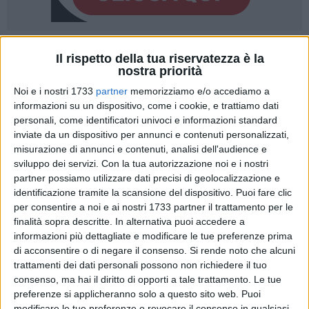
A cura di
Il rispetto della tua riservatezza è la
MARIA MARINO
nostra priorità
Noi e i nostri 1733
partner
memorizziamo e/o accediamo a
informazioni su un dispositivo, come i cookie, e trattiamo dati
E' un fiume in piena Nicolò Abbattista, il ventiquattrenne
personali, come identificatori univoci e informazioni standard
coreografo molfettese che sabato 28 giugno porterà in
inviate da un dispositivo per annunci e contenuti personalizzati,
scena per la prima volta in città "Relation" e "Daily Mirror", i
misurazione di annunci e contenuti, analisi dell'audience e
sviluppo dei servizi.
Con la tua autorizzazione noi e i nostri
due lavori realizzati dalla sua compagnia di danza "Lost
partner possiamo utilizzare dati precisi di geolocalizzazione e
movement".
identificazione tramite la scansione del dispositivo. Puoi fare clic
E' appena uscito dalla sala prove quando inizia a
per consentire a noi e ai nostri 1733 partner il trattamento per le
raccontarsi. Ed è un vortice di riflessioni e aneddoti, silenzi
finalità sopra descritte. In alternativa puoi accedere a
ma pure confronti di esperienze e giudizi, tutto comunicato
informazioni più dettagliate e modificare le tue preferenze prima
con quel suo tipico modo di fare che sprigiona energia e
di acconsentire o di negare il consenso.
Si rende noto che alcuni
sorrisi. Quasi come se stesse anche qui seguendo il ritmo di
trattamenti dei dati personali possono non richiedere il tuo
consenso, ma hai il diritto di opporti a tale trattamento. Le tue
una musica pronta a essere trasformata in coreografia,
preferenze si applicheranno solo a questo sito web. Puoi
emozione.
modificare le tue preferenze o revocare il consenso in qualsiasi