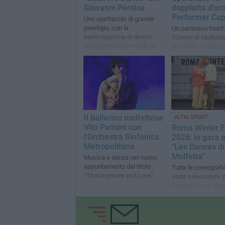
Giovanni Pernice
doppietta d'oro
Performer Cup
Uno spettacolo di grande
prestigio, con la
Un cammino trionfa
partecipazione di diversi
12enne di Molfetta
protagonisti del mondo di
possibile anche gra
“Ballando con le Stelle”
prezioso lavoro dei
insegnanti
Il ballerino molfettese
ALTRI SPORT
Vito Pansini con
Roma Winter E
l'Orchestra Sinfonica
2026: in gara 
Metropolitana
"Les Dances di
Molfetta"
Musica e danza nel nuovo
appuntamento dal titolo
Tutte le coreograf
“Shakespeare and Love”
state selezionate p
Finalissima di mag
Teatro Brancaccio