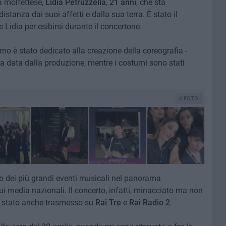
a molfettese,
Lidia
Petruzzella
,
21
anni
, che sta
stanza dai suoi affetti e dalla sua terra. È stato il
 Lidia per esibirsi durante il concertone.
imo è stato dedicato alla creazione della coreografia -
ta data dalla produzione, mentre i costumi sono stati
6 FOTO
uno dei più grandi eventi musicali nel panorama
sui media nazionali. Il concerto, infatti, minacciato ma non
è stato anche trasmesso su
Rai
Tre
e
Rai
Radio
2
.