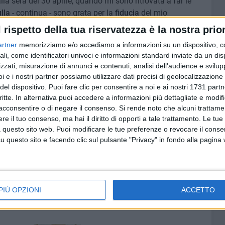
la sera del 30 aprile, quando mi sono ritrovata a far le
lla
- continua - sono grata per la
fiducia
del mio
avoro
che faccio ogni giorno, lontana dalla mia famiglia,
l rispetto della tua riservatezza è la nostra prior
artner
memorizziamo e/o accediamo a informazioni su un dispositivo, c
ali, come identificatori univoci e informazioni standard inviate da un di
à sempre nel cuore.
zzati, misurazione di annunci e contenuti, analisi dell'audience e svilupp
i e i nostri partner possiamo utilizzare dati precisi di geolocalizzazione 
tto esibire per la prima volta in un corpo di ballo,
del dispositivo. Puoi fare clic per consentire a noi e ai nostri 1731 partn
tti per il prezioso aiuto mostrato verso gli altri, ringrazio il
critte. In alternativa puoi accedere a informazioni più dettagliate e modif
acconsentire o di negare il consenso.
Si rende noto che alcuni trattamen
e il tuo consenso, ma hai il diritto di opporti a tale trattamento. Le tue
 questo sito web. Puoi modificare le tue preferenze o revocare il conse
e quali ci si rende conto davvero soltanto dopo averle
questo sito e facendo clic sul pulsante "Privacy" in fondo alla pagina
metabolizzare quante persone ci fossero a osservarmi -
uanto sia stato incredibile».
PIÙ OPZIONI
ACCETTO