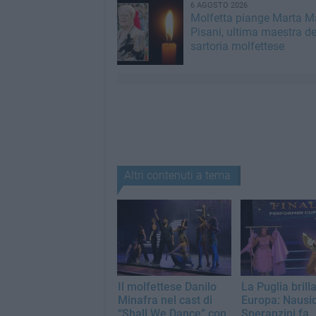
6 AGOSTO 2026
Molfetta piange Marta M
Pisani, ultima maestra de
sartoria molfettese
Altri contenuti a tema
Il molfettese Danilo
La Puglia brilla
Minafra nel cast di
Europa: Nausi
“Shall We Dance” con
Speranzini fa