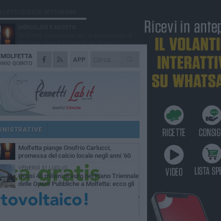
Ù LETTI QUESTA SETTIMANA
MERCOLEDÌ 5 AGOSTO
Molfetta commossa per la scomparsa di
Michele Cilardi: il ricordo degli amici
A
MOLFETTA
VENERDÌ 31 LUGLIO
APP
TARI 2026, il Sindaco anticipa gli aumenti:
NIO QUINTO
«Bonus e sconti per limitare l'impatto sulle
iglie»
SABATO 1 AGOSTO
La MTM Molfetta cerca autisti e
accompagnatori per gli scuolabus:
blicato il bando
SABATO 1 AGOSTO
Consiglio comunale, Siragusa replica ad
Amato: «Mai limitato il diritto di parola, ho
INISTRATIVE
to rispettare il regolamento»
VENERDÌ 31 LUGLIO
Molfetta piange Onofrio Carlucci,
promessa del calcio locale negli anni '60
VENERDÌ 31 LUGLIO
Quasi 40 milioni di euro nel Piano Triennale
delle Opere Pubbliche a Molfetta: ecco gli
erventi previsti fino al 2028