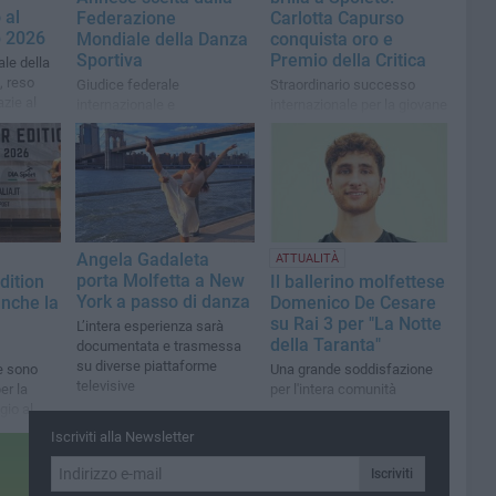
 al
Federazione
Carlotta Capurso
 2026
Mondiale della Danza
conquista oro e
Sportiva
Premio della Critica
le della
, reso
Giudice federale
Straordinario successo
zie al
internazionale e
internazionale per la giovane
 suoi
ambasciatrice della
danzatrice, protagonista di
Commissione Equality,
un percorso impeccabile
Diversity & Inclusion della
WDSF
Angela Gadaleta
ATTUALITÀ
porta Molfetta a New
dition
Il ballerino molfettese
York a passo di danza
anche la
Domenico De Cesare
su Rai 3 per "La Notte
L’intera esperienza sarà
della Taranta"
documentata e trasmessa
su diverse piattaforme
ie sono
Una grande soddisfazione
televisive
er la
per l'intera comunità
gio al
 di Roma
Iscriviti alla Newsletter
Iscriviti