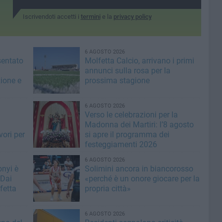
Iscrivendoti accetti i
termini
e la
privacy policy
6 AGOSTO 2026
sentato
Molfetta Calcio, arrivano i primi
annunci sulla rosa per la
zione e
prossima stagione
6 AGOSTO 2026
i
Verso le celebrazioni per la
Madonna dei Martiri: l’8 agosto
vori per
si apre il programma dei
festeggiamenti 2026
6 AGOSTO 2026
nyi è
Solimini ancora in biancorosso
 Dai
«perché è un onore giocare per la
fetta
propria città»
6 AGOSTO 2026