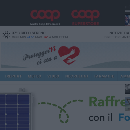
PI
37
°C
CIELO SERENO
NOTIZIE D
34°
OGGI MIN
24.5°
MAX
A
MOLFETTA
DIRETTORE
ANTO
fam
pub
IREPORT
METEO
VIDEO
NECROLOGI
FARMACIE
AMM
fat
int