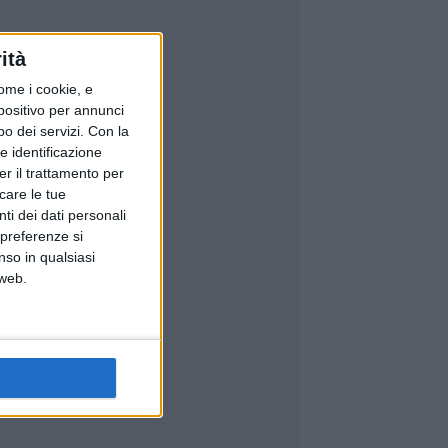
ità
ome i cookie, e
spositivo per annunci
o dei servizi.
Con la
e identificazione
er il trattamento per
icare le tue
ti dei dati personali
 preferenze si
nso in qualsiasi
 web.