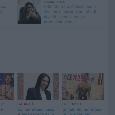
6 AGOSTO 2026
aria
ASM Molfetta, Adele Claudio:
lla
«Le mie dimissioni un atto di
rispetto verso la nuova
amministrazione»
 in
ATTUALITÀ
ALTRI SPORT
ca
La molfettese Lucia
Un talento molfettese
Annese scelta dalla
brilla a Spoleto: