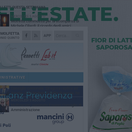
Ù LETTI QUESTA SETTIMANA
MERCOLEDÌ 5 AGOSTO
Molfetta commossa per la scomparsa di
Michele Cilardi: il ricordo degli amici
A
MOLFETTA
GIOVEDÌ 6 AGOSTO
APP
Marittimo molfettese muore a bordo di un
NIO QUINTO
peschereccio al largo del Gargano
SABATO 1 AGOSTO
La MTM Molfetta cerca autisti e
accompagnatori per gli scuolabus:
blicato il bando
GIOVEDÌ 6 AGOSTO
Molfetta piange Marta Maria Pisani, ultima
maestra della sartoria molfettese
INISTRATIVE
SABATO 1 AGOSTO
Consiglio comunale, Siragusa replica ad
Amato: «Mai limitato il diritto di parola, ho
to rispettare il regolamento»
MERCOLEDÌ 5 AGOSTO
Multiservizi, nominato il nuovo Consiglio di
Amministrazione