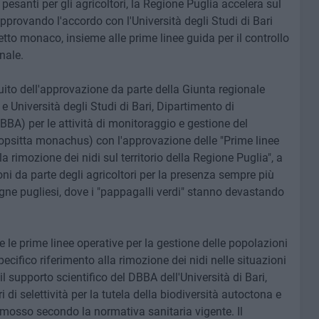
esanti per gli agricoltori, la Regione Puglia accelera sul
provando l'accordo con l'Università degli Studi di Bari
tto monaco, insieme alle prime linee guida per il controllo
onale.
guito dell'approvazione da parte della Giunta regionale
e Università degli Studi di Bari, Dipartimento di
BA) per le attività di monitoraggio e gestione del
psitta monachus) con l'approvazione delle "Prime linee
 la rimozione dei nidi sul territorio della Regione Puglia", a
oni da parte degli agricoltori per la presenza sempre più
gne pugliesi, dove i "pappagalli verdi" stanno devastando
le prime linee operative per la gestione delle popolazioni
cifico riferimento alla rimozione dei nidi nelle situazioni
 il supporto scientifico del DBBA dell'Università di Bari,
ri di selettività per la tutela della biodiversità autoctona e
imosso secondo la normativa sanitaria vigente. Il