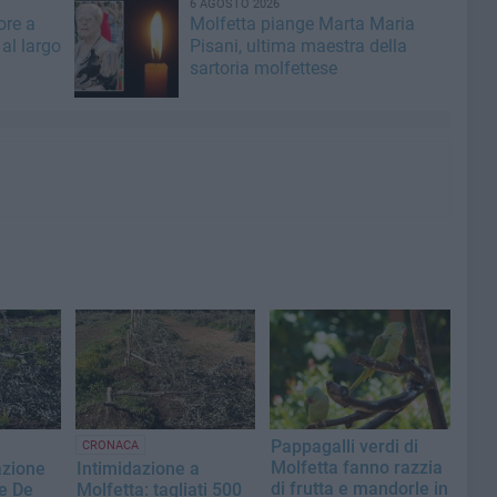
6 AGOSTO 2026
ore a
Molfetta piange Marta Maria
al largo
Pisani, ultima maestra della
sartoria molfettese
Pappagalli verdi di
CRONACA
Molfetta fanno razzia
azione
Intimidazione a
di frutta e mandorle in
re De
Molfetta: tagliati 500