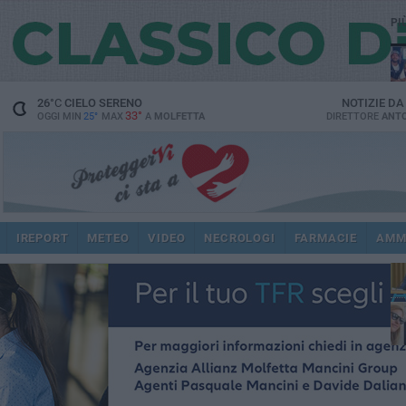
PI
26
°C
CIELO SERENO
NOTIZIE D
33°
OGGI MIN
25°
MAX
A
MOLFETTA
DIRETTORE
ANTO
pub
IREPORT
METEO
VIDEO
NECROLOGI
FARMACIE
AMM
fat