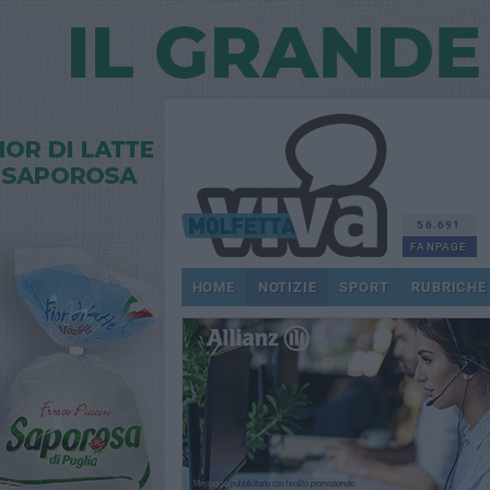
56.691
FANPAGE
HOME
NOTIZIE
SPORT
RUBRICHE