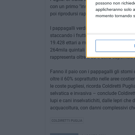
possono non richieder
con un primo "insediamento" su un euca
applicheranno solo a
poi riprodursi rapidamente attraverso gra
momento tornando su 
I pappagalli verdi spaccano il guscio le
staccando i frutti o lasciandoli danneggi
19.428 ettari a mandorlo, pari al 35% de
264mila quintali di mandorle, circa un ter
rappresenta oltre il 63% della superficie 
Fanno il paio con i pappagalli gli storni
oltre il 60% soprattutto nelle aree cost
le coste pugliesi, ricorda Coldiretti Pug
selvatica e invasiva – conclude Coldiretti
lupi e cani inselvatichiti, dalle lepri ch
acquacoltura, con danni complessivi che
COLDIRETTI PUGLIA