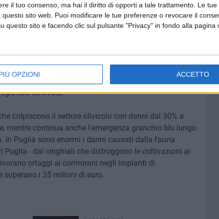
e il tuo consenso, ma hai il diritto di opporti a tale trattamento. Le tue
lipto nella contrada molfettese Madonna delle Rose, per
 questo sito web. Puoi modificare le tue preferenze o revocare il conse
ndi nidi multifamiliari.
questo sito e facendo clic sul pulsante "Privacy" in fondo alla pagina
gnoso ed estraggono con la lingua il frutto delle mandorle,
ati sugli alberi. Attualmente in Puglia sono coltivati
lla superficie nazionale, con una produzione di oltre
PIÙ OPZIONI
ACCETTO
zo del totale italiano, con la provincia di Bari che
regionale coltivata.
 che colpiscono il settore olivicolo con danni dal 30% a
iere, mentre continua anche l'emergenza granchio blu lungo
lia. In Puglia sono enormi i danni causati dalla fauna
 Puglia - dai cinghiali che distruggono le coltivazioni ai
e divorano ortaggi ai cormorani negli impianti di
 superano i 35 milioni di euro.