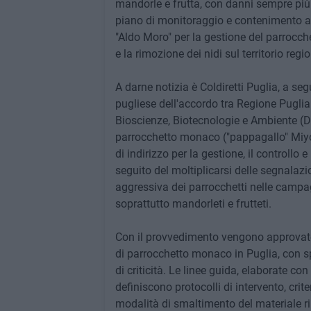
mandorle e frutta, con danni sempre più p
piano di monitoraggio e contenimento ap
"Aldo Moro" per la gestione del parrocche
e la rimozione dei nidi sul territorio regi
A darne notizia è Coldiretti Puglia, a se
pugliese dell'accordo tra Regione Puglia 
Bioscienze, Biotecnologie e Ambiente (DB
parrocchetto monaco ("pappagallo" Miyo
di indirizzo per la gestione, il controllo e
seguito del moltiplicarsi delle segnalazi
aggressiva dei parrocchetti nelle campa
soprattutto mandorleti e frutteti.
Con il provvedimento vengono approvate 
di parrocchetto monaco in Puglia, con spe
di criticità. Le linee guida, elaborate con
definiscono protocolli di intervento, crite
modalità di smaltimento del materiale r