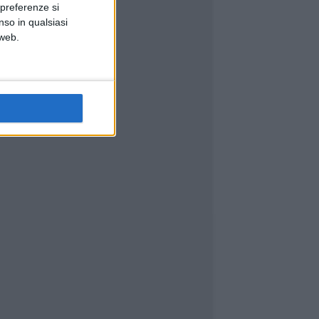
 preferenze si
nso in qualsiasi
 web.