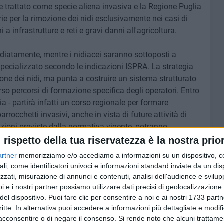
 trattato come specie aliena invasiva e la Regione Puglia
ie per la rimozione dei nidi esclusivamente nei casi di
a infrastrutture e reti e gravi danni all'agricoltura.
iatamente, mentre i nidiacei saranno sottoposti a
ecializzato secondo le indicazioni ISPRA. La strategia
ione dei nidi, ma punta a costruire un sistema strutturato
rso percorsi di formazione specifica degli operatori. Entro
 - partirà infatti un corso regionale per formare
rrocchetti invasivi, anche in vista di future attività di
zazioni previste dalla normativa vigente, potranno
e gabbie-trappola e interventi di contenimento selettivo
l rispetto della tua riservatezza è la nostra prior
artner
memorizziamo e/o accediamo a informazioni su un dispositivo, c
ali, come identificatori univoci e informazioni standard inviate da un di
ncia Coldiretti Puglia - si è verificata una vera invasione
zzati, misurazione di annunci e contenuti, analisi dell'audience e svilupp
esi che, dal primo insediamento registrato a Molfetta,
i e i nostri partner possiamo utilizzare dati precisi di geolocalizzazione 
del dispositivo. Puoi fare clic per consentire a noi e ai nostri 1733 partn
ri, Bisceglie, Giovinazzo, Palese, Santo Spirito, Bitonto,
critte. In alternativa puoi accedere a informazioni più dettagliate e modif
pula, fino a spingersi sull'Alta Murgia, denuncia Coldiretti
acconsentire o di negare il consenso.
Si rende noto che alcuni trattamen
ci della specie Myiopsitta monachus Boddaert, comparsi