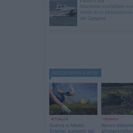
6 AGOSTO 2026
Marittimo molfettese mu
bordo di un peschereccio 
del Gargano
Altri contenuti a tema
ATTUALITÀ
CRONACA
Guerra in Medio
Nuova intimid
Oriente: aumento dei
all'imprendito