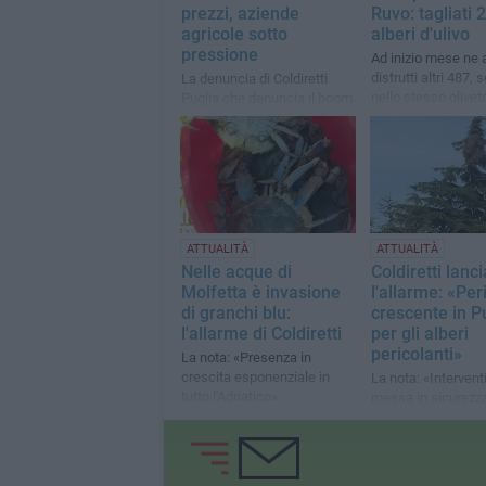
prezzi, aziende
Ruvo: tagliati 
agricole sotto
alberi d'ulivo
pressione
Ad inizio mese ne
distrutti altri 487,
La denuncia di Coldiretti
nello stesso olivet
Puglia che denuncia il boom
Coldiretti ha chies
sul costo di fertilizzanti e
presidio intensifica
urea
forze dell'ordine»
ATTUALITÀ
ATTUALITÀ
Nelle acque di
Coldiretti lanci
Molfetta è invasione
l'allarme: «Per
di granchi blu:
crescente in P
l'allarme di Coldiretti
per gli alberi
pericolanti»
La nota: «Presenza in
crescita esponenziale in
La nota: «Interventi
tutto l'Adriatico»
messa in sicurezza
aumento del 7% ris
2023»