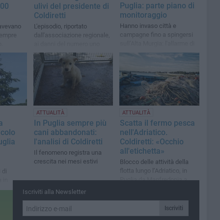
Puglia: parte piano di
200
ulivi del presidente di
monitoraggio
Coldiretti
Hanno invaso città e
 avevano
L'episodio, riportato
campagne fino a spingersi
 sempre
dall'associazione regionale,
sull’Alta Murgia: l'allarme di
o.
ai danni del numero uno
Coldiretti
to «un
della sezione molfettese De
to delle
Ruvo
ATTUALITÀ
ATTUALITÀ
a
In Puglia sempre più
Scatta il fermo pesca
icolo
cani abbandonati:
nell'Adriatico.
uglia
l'analisi di Coldiretti
Coldiretti: «Occhio
all'etichetta»
Il fenomeno registra una
crescita nei mesi estivi
Blocco delle attività della
flotta lungo l’Adriatico, in
 di
Puglia da Manfredonia a
 in
Bari
petto al
Iscriviti alla Newsletter
Iscriviti