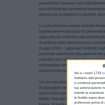
parrocchetto monaco viene ufficialmente
sta individuando e procedure straordinar
pericolo per la pubblica incolumità, danni 
Le uova dovranno essere distrutte immed
soppressione eutanasica da personale sp
regionale non si limiterà alla sola rimoz
di gestione della specie invasiva attrave
maggio 2026 – aggiunge Coldiretti Puglia
personale autorizzato alla gestione dei pa
controllo che, nel rispetto delle autoriz
comprendere sistemi di cattura con reti 
I
anche tramite sparo.
Noi e i nostri 1733
p
trattiamo dati person
Con la tropicalizzazione del clima – denu
e contenuti personali
di pappagalli verdi nelle campagne pugli
tua autorizzazione no
tramite la scansione 
hanno colonizzato città e campagne di Ba
le finalità sopra des
Bitetto, Palo del Colle, Binetto, Grumo Ap
preferenze prima di 
Puglia. Si tratta dei parrocchetti mona