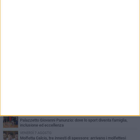
PIÙ LETTI QUESTA SETTIMANA
MARTEDÌ 4 AGOSTO
Il molfettese Gabriele Guarino lascia l'Empoli e firma con il
Samsunspor
LUNEDÌ 3 AGOSTO
Palazzetto Giovanni Panunzio: dove lo sport diventa famiglia,
inclusione ed eccellenza
VENERDÌ 7 AGOSTO
Molfetta Calcio, tre innesti di spessore: arrivano i molfettesi