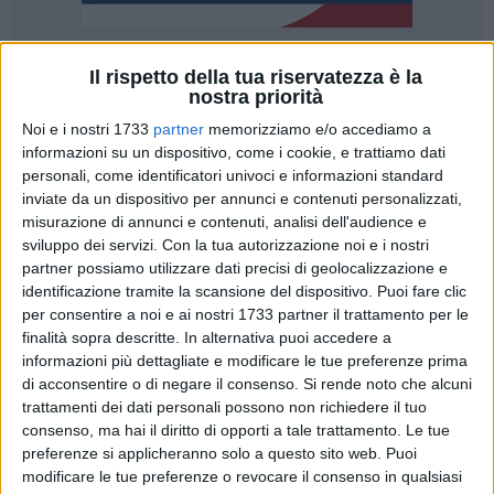
Il rispetto della tua riservatezza è la
nostra priorità
Noi e i nostri 1733
partner
memorizziamo e/o accediamo a
informazioni su un dispositivo, come i cookie, e trattiamo dati
La Molfetta Calcio archivia la stagione con una vittoria sul
personali, come identificatori univoci e informazioni standard
campo del Noicattaro. Lo 0-2 finale certifica il valore del
inviate da un dispositivo per annunci e contenuti personalizzati,
percorso compiuto dalla squadra, capace di chiudere il
misurazione di annunci e contenuti, analisi dell'audience e
campionato al quinto posto con 50 punti e di farlo attraverso
sviluppo dei servizi.
Con la tua autorizzazione noi e i nostri
una scelta tecnica precisa: investire con convinzione sui
partner possiamo utilizzare dati precisi di geolocalizzazione e
giovani. Anche nell'ultima gara stagionale la formazione
identificazione tramite la scansione del dispositivo. Puoi fare clic
per consentire a noi e ai nostri 1733 partner il trattamento per le
biancorossa ha confermato la propria identità, schierando
finalità sopra descritte. In alternativa puoi accedere a
nove under dal primo minuto e dando continuità a un lavoro
informazioni più dettagliate e modificare le tue preferenze prima
che, soprattutto nel girone di ritorno, ha prodotto risultati
di acconsentire o di negare il consenso.
Si rende noto che alcuni
significativi.
trattamenti dei dati personali possono non richiedere il tuo
consenso, ma hai il diritto di opporti a tale trattamento. Le tue
Nel commentare la chiusura della stagione, il presidente
preferenze si applicheranno solo a questo sito web. Puoi
Saverio Bufi ha espresso soddisfazione per il cammino della
modificare le tue preferenze o revocare il consenso in qualsiasi