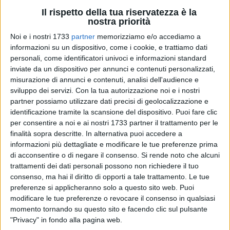
Il rispetto della tua riservatezza è la
nostra priorità
77
Noi e i nostri 1733
partner
memorizziamo e/o accediamo a
informazioni su un dispositivo, come i cookie, e trattiamo dati
personali, come identificatori univoci e informazioni standard
inviate da un dispositivo per annunci e contenuti personalizzati,
Alla presenza della Dirigente Scolastica del Liceo "Vito
misurazione di annunci e contenuti, analisi dell'audience e
Fornari", Prof.ssa Pasqualina Pierro, e del Presidente del
sviluppo dei servizi.
Con la tua autorizzazione noi e i nostri
Consiglio di Istituto, Dott. Nico Pannoli, Simoncelli ha
partner possiamo utilizzare dati precisi di geolocalizzazione e
inaugurato ufficialmente "Il BarAtto", un'iniziativa che incarna
identificazione tramite la scansione del dispositivo. Puoi fare clic
per consentire a noi e ai nostri 1733 partner il trattamento per le
perfettamente lo spirito di una comunità scolastica attenta
finalità sopra descritte. In alternativa puoi accedere a
alla sostenibilità e al valore profondo della condivisione.
informazioni più dettagliate e modificare le tue preferenze prima
di acconsentire o di negare il consenso.
Si rende noto che alcuni
La partecipazione di Paolo Simoncelli non è stata casuale.
trattamenti dei dati personali possono non richiedere il tuo
Padre di Marco e fondatore della Fondazione omonima,
consenso, ma hai il diritto di opporti a tale trattamento. Le tue
Simoncelli rappresenta l'impegno concreto a favore dei
preferenze si applicheranno solo a questo sito web. Puoi
soggetti svantaggiati e la promozione dello sport come
modificare le tue preferenze o revocare il consenso in qualsiasi
momento tornando su questo sito e facendo clic sul pulsante
strumento di crescita, valori che risuonano con l'anima
"Privacy" in fondo alla pagina web.
inclusiva del Liceo Fornari. La sua presenza ha arricchito