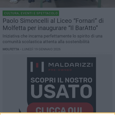
CULTURA, EVENTI E SPETTACOLO
Paolo Simoncelli al Liceo “Fornari” di
Molfetta per inaugurare “Il BarAtto”
Iniziativa che incarna perfettamente lo spirito di una
comunità scolastica attenta alla sostenibilità
MOLFETTA -
LUNEDÌ 19 GENNAIO 2026