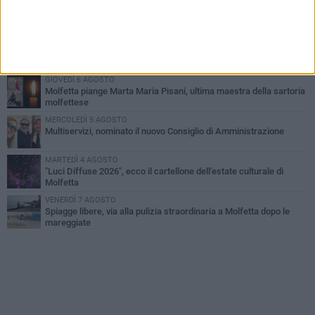
Molfetta commossa per la scomparsa di Michele Cilardi: il ricordo
degli amici
GIOVEDÌ 6 AGOSTO
Marittimo molfettese muore a bordo di un peschereccio al largo
del Gargano
GIOVEDÌ 6 AGOSTO
Molfetta piange Marta Maria Pisani, ultima maestra della sartoria
molfettese
MERCOLEDÌ 5 AGOSTO
Multiservizi, nominato il nuovo Consiglio di Amministrazione
MARTEDÌ 4 AGOSTO
"Luci Diffuse 2026", ecco il cartellone dell'estate culturale di
Molfetta
VENERDÌ 7 AGOSTO
Spiagge libere, via alla pulizia straordinaria a Molfetta dopo le
mareggiate