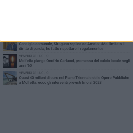
VENERDÌ 31 LUGLIO
TARI 2026, il Sindaco anticipa gli aumenti: «Bonus e sconti per
limitare l'impatto sulle famiglie»
SABATO 1 AGOSTO
La MTM Molfetta cerca autisti e accompagnatori per gli
scuolabus: pubblicato il bando
SABATO 1 AGOSTO
Consiglio comunale, Siragusa replica ad Amato: «Mai limitato il
diritto di parola, ho fatto rispettare il regolamento»
VENERDÌ 31 LUGLIO
Molfetta piange Onofrio Carlucci, promessa del calcio locale negli
anni '60
VENERDÌ 31 LUGLIO
Quasi 40 milioni di euro nel Piano Triennale delle Opere Pubbliche
a Molfetta: ecco gli interventi previsti fino al 2028