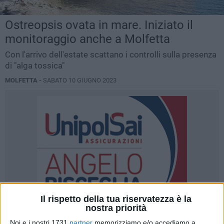
Ostreopsis ovata in mare. Iniziato il
monitoraggio anche a Molfetta
Con l'arrivo dell'estate scattano i controlli sulla presenza
di "alga tossica"
MOLFETTA -
SABATO 10 GIUGNO 2023
Il rispetto della tua riservatezza è la
nostra priorità
Noi e i nostri 1731
partner
memorizziamo e/o accediamo a