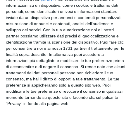
informazioni su un dispositivo, come i cookie, e trattiamo dati
67
personali, come identificatori univoci e informazioni standard
inviate da un dispositivo per annunci e contenuti personalizzati,
misurazione di annunci e contenuti, analisi dell'audience e
sviluppo dei servizi.
Con la tua autorizzazione noi e i nostri
L'ARPA Puglia ha attivo il "monitoraggio Ostreopsis" per la
partner possiamo utilizzare dati precisi di geolocalizzazione e
stagione estiva in corso.
identificazione tramite la scansione del dispositivo. Puoi fare clic
I controlli hanno "lo scopo di verificare - si legge sul sito
per consentire a noi e ai nostri 1731 partner il trattamento per le
dell'Agenzia Regionale per la Prevenzione e la Protezione
finalità sopra descritte. In alternativa puoi accedere a
informazioni più dettagliate e modificare le tue preferenze prima
dell'Ambiente - in alcuni tratti costieri destinati alla
di acconsentire o di negare il consenso.
Si rende noto che alcuni
balneazione, la presenza quali-quantitativa della citata
trattamenti dei dati personali possono non richiedere il tuo
microalga, potenzialmente tossica".
consenso, ma hai il diritto di opporti a tale trattamento. Le tue
preferenze si applicheranno solo a questo sito web. Puoi
L'attività si svolge anche a Molfetta, da sempre soggetta a
modificare le tue preferenze o revocare il consenso in qualsiasi
fare i conti con la presenza di "alga tossica" soprattutto nel
momento tornando su questo sito e facendo clic sul pulsante
periodo clou della bella stagione, ad agosto.
"Privacy" in fondo alla pagina web.
"L'Agenzia controlla costantemente da giugno a settembre -
con frequenza quindicinale (aumentata nel caso di fioritura