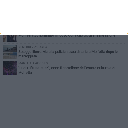
Marittimo molfettese muore a bordo di un peschereccio al largo
del Gargano
GIOVEDÌ 6 AGOSTO
Molfetta piange Marta Maria Pisani, ultima maestra della sartoria
molfettese
MERCOLEDÌ 5 AGOSTO
Multiservizi, nominato il nuovo Consiglio di Amministrazione
VENERDÌ 7 AGOSTO
Spiagge libere, via alla pulizia straordinaria a Molfetta dopo le
mareggiate
MARTEDÌ 4 AGOSTO
"Luci Diffuse 2026", ecco il cartellone dell'estate culturale di
Molfetta