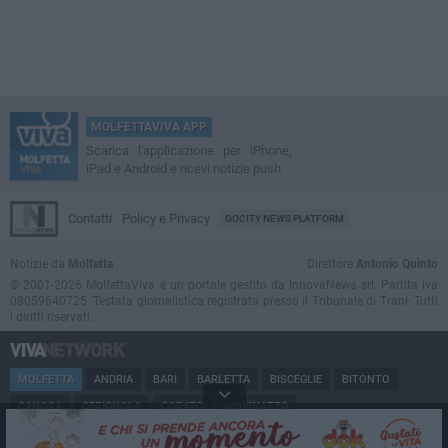
MOLFETTAVIVA APP
Scarica l'applicazione per iPhone,
iPad e Android e ricevi notizie push
Contatti
Policy e Privacy
GOCITY NEWS PLATFORM
Notizie da
Molfetta
Direttore
Antonio Quinto
© 2001-2026 MolfettaViva è un portale gestito da InnovaNews srl. Partita iva
08059640725. Testata giornalistica registrata presso il Tribunale di Trani. Tutti
i diritti riservati.
MOLFETTA
ANDRIA
BARI
BARLETTA
BISCEGLIE
BITONTO
CANOSA
CERIGNOLA
CORATO
GIOVINAZZO
MARGHERITA DI SAVOIA
MINERVINO
MODUGNO
PUGLIA
RUVO