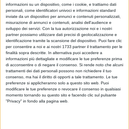
informazioni su un dispositivo, come i cookie, e trattiamo dati
personali, come identificatori univoci e informazioni standard
229
inviate da un dispositivo per annunci e contenuti personalizzati,
misurazione di annunci e contenuti, analisi dell'audience e
sviluppo dei servizi.
Con la tua autorizzazione noi e i nostri
Come da previsioni, l'alga tossica è tornata nelle acque di
partner possiamo utilizzare dati precisi di geolocalizzazione e
Molfetta nella seconda metà di luglio, complice soprattutto
identificazione tramite la scansione del dispositivo. Puoi fare clic
l'ondata di caldo anomalo che ha interessato la città nei
per consentire a noi e ai nostri 1733 partner il trattamento per le
finalità sopra descritte. In alternativa puoi accedere a
giorni scorsi.
informazioni più dettagliate e modificare le tue preferenze prima
di acconsentire o di negare il consenso.
Si rende noto che alcuni
L'ARPA, infatti, ha rilevato la "Densità di Ostreopsis Ovata in
trattamenti dei dati personali possono non richiedere il tuo
colonna d'acqua: 920 cellule/litro" a seguito del
consenso, ma hai il diritto di opporti a tale trattamento. Le tue
campionamento effettuato il 17 luglio in Località Prima
preferenze si applicheranno solo a questo sito web. Puoi
Cala.
modificare le tue preferenze o revocare il consenso in qualsiasi
Molfetta, pertanto, si colora di azzurro a indicare una
momento tornando su questo sito e facendo clic sul pulsante
"Privacy" in fondo alla pagina web.
presenza reputata dagli esperti "scarsa" dopo che nelle
analisi effettuate a metà e fine giugno e dopo la prima
quindicina di luglio, l'ostreopsis ovata era stata ritenuta del
tutto assente.