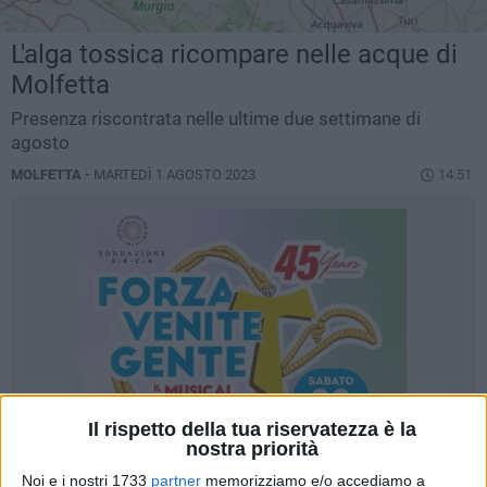
L'alga tossica ricompare nelle acque di
Molfetta
Presenza riscontrata nelle ultime due settimane di
agosto
MOLFETTA -
MARTEDÌ 1 AGOSTO 2023
14.51
Il rispetto della tua riservatezza è la
nostra priorità
Noi e i nostri 1733
partner
memorizziamo e/o accediamo a