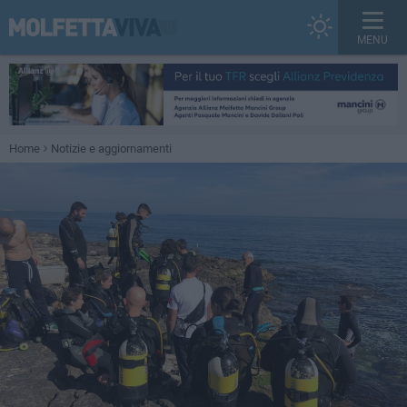
MENU
Home
Notizie e aggiornamenti