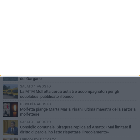
PIÙ LETTI QUESTA SETTIMANA
MERCOLEDÌ 5 AGOSTO
Molfetta commossa per la scomparsa di Michele Cilardi: il ricordo
degli amici
GIOVEDÌ 6 AGOSTO
Marittimo molfettese muore a bordo di un peschereccio al largo
del Gargano
SABATO 1 AGOSTO
La MTM Molfetta cerca autisti e accompagnatori per gli
scuolabus: pubblicato il bando
GIOVEDÌ 6 AGOSTO
Molfetta piange Marta Maria Pisani, ultima maestra della sartoria
molfettese
SABATO 1 AGOSTO
Consiglio comunale, Siragusa replica ad Amato: «Mai limitato il
diritto di parola, ho fatto rispettare il regolamento»
MERCOLEDÌ 5 AGOSTO