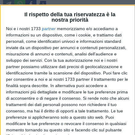
5
Il rispetto della tua riservatezza è la
nostra priorità
Il Comune di Molfetta è tra i vincitori del premio Oscar della
Noi e i nostri 1733
partner
memorizziamo e/o accediamo a
Salute 2019 assegnato dalla rete italiana Città Sane. Si è
informazioni su un dispositivo, come i cookie, e trattiamo dati
personali, come identificatori univoci e informazioni standard
aggiudicato il premio nella categoria originalità e
inviate da un dispositivo per annunci e contenuti personalizzati,
innovazione con il progetto "Poseidon 100 – Sentinelle del
misurazione di annunci e contenuti, analisi dell'audience e
Mare" .
sviluppo dei servizi.
Con la tua autorizzazione noi e i nostri
partner possiamo utilizzare dati precisi di geolocalizzazione e
Il progetto, attuato nel 2019, dall'allora assessore Ottavio
identificazione tramite la scansione del dispositivo. Puoi fare clic
Balducci, era stato proposto dall'associazione Poseidon blu
per consentire a noi e ai nostri 1733 partner il trattamento per le
team ed inserito nelle attività dell'Ufficio Città Sane, con
finalità sopra descritte. In alternativa puoi accedere a
informazioni più dettagliate e modificare le tue preferenze prima
l'obiettivo di formare a titolo gratuito, (il comune ha
di acconsentire o di negare il consenso.
Si rende noto che alcuni
contribuito per € 4.750,00) 100 persone, tra ragazzi e
trattamenti dei dati personali possono non richiedere il tuo
ragazze per il conseguimento del brevetto subacqueo Open
consenso, ma hai il diritto di opporti a tale trattamento. Le tue
water diver che abilita all'immersione con miscela d'aria fino
preferenze si applicheranno solo a questo sito web. Puoi
a -18 metri.
modificare le tue preferenze o revocare il consenso in qualsiasi
Il progetto si è articolato in 4 lezioni di teoria che si sono
momento tornando su questo sito e facendo clic sul pulsante