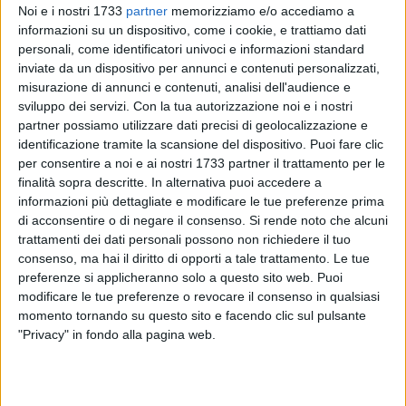
Noi e i nostri 1733
partner
memorizziamo e/o accediamo a
informazioni su un dispositivo, come i cookie, e trattiamo dati
personali, come identificatori univoci e informazioni standard
118
inviate da un dispositivo per annunci e contenuti personalizzati,
misurazione di annunci e contenuti, analisi dell'audience e
sviluppo dei servizi.
Con la tua autorizzazione noi e i nostri
partner possiamo utilizzare dati precisi di geolocalizzazione e
Come nel 2020. Molfetta ha ottenuto la vice presidenza della
identificazione tramite la scansione del dispositivo. Puoi fare clic
Rete italiana Città Sane. Un riconoscimento importante che
per consentire a noi e ai nostri 1733 partner il trattamento per le
premia il lavoro svolto in questi anni, dall'ufficio comunale
finalità sopra descritte. In alternativa puoi accedere a
Città Sane e dall'amministrazione Minervini.
informazioni più dettagliate e modificare le tue preferenze prima
di acconsentire o di negare il consenso.
Si rende noto che alcuni
Con Molfetta ottengono la vice presidenza i comuni di
trattamenti dei dati personali possono non richiedere il tuo
Ancona, Bologna e Verona per coprire "sia geograficamente
consenso, ma hai il diritto di opporti a tale trattamento. Le tue
preferenze si applicheranno solo a questo sito web. Puoi
che sotto il profilo delle competenze e delle peculiarità
modificare le tue preferenze o revocare il consenso in qualsiasi
specifiche, tutto il territorio nazionale", si legge nell'atto di
momento tornando su questo sito e facendo clic sul pulsante
nomina. «Sono davvero soddisfatta – il commento
"Privacy" in fondo alla pagina web.
dell'assessore Caterina Roselli - per il risultato che Molfetta
ha ottenuto. Abbiamo lavorato sodo in questi mesi in
continuità con il lavoro svolto negli anni passati e i risultati