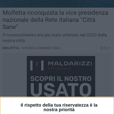
Molfetta riconquista la vice presidenza
nazionale della Rete italiana "Città
Sane"
Il riconoscimento era già stato ottenuto nel 2020 dalla
nostra città
MOLFETTA -
GIOVEDÌ 4 GENNAIO 2024
9.21
Il rispetto della tua riservatezza è la
nostra priorità