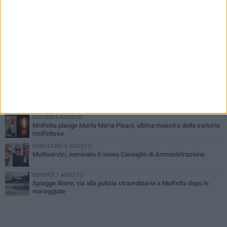
PIÙ LETTI QUESTA SETTIMANA
MERCOLEDÌ 5 AGOSTO
Molfetta commossa per la scomparsa di Michele Cilardi: il ricordo
degli amici
GIOVEDÌ 6 AGOSTO
Marittimo molfettese muore a bordo di un peschereccio al largo
del Gargano
DOMENICA 9 AGOSTO
Si schianta contro la pompa di carburanti sradicando la colonnina
GIOVEDÌ 6 AGOSTO
Molfetta piange Marta Maria Pisani, ultima maestra della sartoria
molfettese
MERCOLEDÌ 5 AGOSTO
Multiservizi, nominato il nuovo Consiglio di Amministrazione
VENERDÌ 7 AGOSTO
Spiagge libere, via alla pulizia straordinaria a Molfetta dopo le
mareggiate