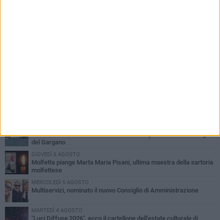
PIÙ LETTI QUESTA SETTIMANA
MERCOLEDÌ 5 AGOSTO
Molfetta commossa per la scomparsa di Michele Cilardi: il ricordo
degli amici
GIOVEDÌ 6 AGOSTO
Marittimo molfettese muore a bordo di un peschereccio al largo
del Gargano
GIOVEDÌ 6 AGOSTO
Molfetta piange Marta Maria Pisani, ultima maestra della sartoria
molfettese
MERCOLEDÌ 5 AGOSTO
Multiservizi, nominato il nuovo Consiglio di Amministrazione
MARTEDÌ 4 AGOSTO
"Luci Diffuse 2026", ecco il cartellone dell'estate culturale di