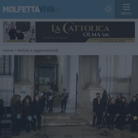
MENU
Home
Notizie e aggiornamenti