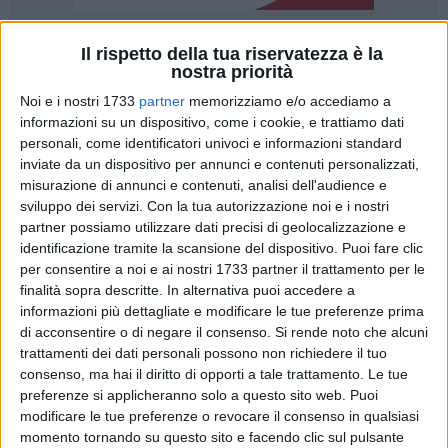
Il rispetto della tua riservatezza è la
2
nostra priorità
Noi e i nostri 1733
partner
memorizziamo e/o accediamo a
informazioni su un dispositivo, come i cookie, e trattiamo dati
"Notte nazionale del Liceo Classico", quarta edizione per il
personali, come identificatori univoci e informazioni standard
"Leonardo da Vinci" di Molfetta che, venerdì 12, dalle ore 18
inviate da un dispositivo per annunci e contenuti personalizzati,
alle ore 22, assieme agli altri quattrocento Classici italiani
misurazione di annunci e contenuti, analisi dell'audience e
coinvolti, aprirà le porte a cittadini, genitori, futuri studenti, ex
sviluppo dei servizi.
Con la tua autorizzazione noi e i nostri
alunni e tutti coloro interessati a condividere l'esperienza
partner possiamo utilizzare dati precisi di geolocalizzazione e
identificazione tramite la scansione del dispositivo. Puoi fare clic
della classicità e a capire cosa accade da più di cento anni
per consentire a noi e ai nostri 1733 partner il trattamento per le
nelle aule affacciate a Corso Umberto.
finalità sopra descritte. In alternativa puoi accedere a
"L'aria buia si fa luminosa quando appare la divina Selene",
informazioni più dettagliate e modificare le tue preferenze prima
questo verso di Omero farà da filo conduttore alle attività
di acconsentire o di negare il consenso.
Si rende noto che alcuni
programmate, tutte tese a illustrare il valore di studi che
trattamenti dei dati personali possono non richiedere il tuo
sono ancora una valida bussola per orientarsi in un mondo
consenso, ma hai il diritto di opporti a tale trattamento. Le tue
complesso.
preferenze si applicheranno solo a questo sito web. Puoi
modificare le tue preferenze o revocare il consenso in qualsiasi
momento tornando su questo sito e facendo clic sul pulsante
Sarà il coro, danzato e recitato, con scansione metrica e