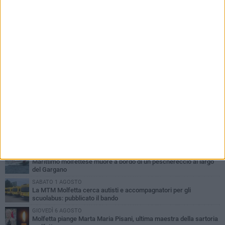
PIÙ LETTI QUESTA SETTIMANA
MERCOLEDÌ 5 AGOSTO
Molfetta commossa per la scomparsa di Michele Cilardi: il ricordo
degli amici
GIOVEDÌ 6 AGOSTO
Marittimo molfettese muore a bordo di un peschereccio al largo
del Gargano
SABATO 1 AGOSTO
La MTM Molfetta cerca autisti e accompagnatori per gli
scuolabus: pubblicato il bando
GIOVEDÌ 6 AGOSTO
Molfetta piange Marta Maria Pisani, ultima maestra della sartoria