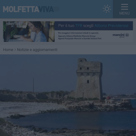
MENU
Home
Notizie e aggiornamenti