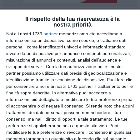
Il rispetto della tua riservatezza è la
nostra priorità
Noi e i nostri 1733
partner
memorizziamo e/o accediamo a
informazioni su un dispositivo, come i cookie, e trattiamo dati
Il Comune di Molfetta arriva primo e vince il bando di
personali, come identificatori univoci e informazioni standard
progettazione città-campagna promosso dalla Regione
inviate da un dispositivo per annunci e contenuti personalizzati,
Puglia e dall'Assessorato all'Urbanistica guidato da Angela
misurazione di annunci e contenuti, analisi dell'audience e
Barbanente. Insieme ai Comuni di Bisceglie, Ruvo e Corato,
sviluppo dei servizi.
Con la tua autorizzazione noi e i nostri
Molfetta aveva presentato alla Regione una proposta legata
partner possiamo utilizzare dati precisi di geolocalizzazione e
all'area di Torre Calderina e alla zona costiera interessata
identificazione tramite la scansione del dispositivo. Puoi fare clic
dagli scarichi dei depuratori dei Comuni partecipanti al
per consentire a noi e ai nostri 1733 partner il trattamento per le
finalità sopra descritte. In alternativa puoi accedere a
progetto, basato sulla chiusura del ciclo dell'acqua con il
informazioni più dettagliate e modificare le tue preferenze prima
riuso in zona agricola. La giunta aveva approvato il progetto
di acconsentire o di negare il consenso.
Si rende noto che alcuni
con la delibera n. 65 del 2014.
trattamenti dei dati personali possono non richiedere il tuo
consenso, ma hai il diritto di opporti a tale trattamento. Le tue
«In coerenza con lo scenario strategico del PPTR, i tecnici
preferenze si applicheranno solo a questo sito web. Puoi
comunali che hanno collaborato alla stesura della proposta
modificare le tue preferenze o revocare il consenso in qualsiasi
su indicazione delle Amministrazioni, hanno elaborato un
momento tornando su questo sito e facendo clic sul pulsante