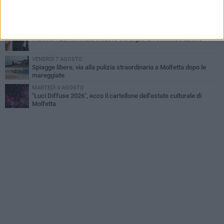
GIOVEDÌ 6 AGOSTO
Molfetta piange Marta Maria Pisani, ultima maestra della sartoria
molfettese
MERCOLEDÌ 5 AGOSTO
Multiservizi, nominato il nuovo Consiglio di Amministrazione
VENERDÌ 7 AGOSTO
Spiagge libere, via alla pulizia straordinaria a Molfetta dopo le
mareggiate
MARTEDÌ 4 AGOSTO
"Luci Diffuse 2026", ecco il cartellone dell'estate culturale di
Molfetta