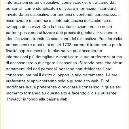
informazioni su un dispositivo, come i cookie, e trattiamo dati
63
personali, come identificatori univoci e informazioni standard
inviate da un dispositivo per annunci e contenuti personalizzati,
misurazione di annunci e contenuti, analisi dell'audience e
Si terrà stasera il primo appuntamento del trittico che
sviluppo dei servizi.
Con la tua autorizzazione noi e i nostri
partner possiamo utilizzare dati precisi di geolocalizzazione e
proseguirà anche domani e venerdì: Molfetta conferma tutto
identificazione tramite la scansione del dispositivo. Puoi fare clic
il proprio sostegno all'Ucraina a oltre due mesi dall'inizio del
per consentire a noi e ai nostri 1733 partner il trattamento per le
conflitto legato all'invasione russa.
finalità sopra descritte. In alternativa puoi accedere a
informazioni più dettagliate e modificare le tue preferenze prima
Protagonista questa volta è la Parrocchia San Pio X a
di acconsentire o di negare il consenso.
Si rende noto che alcuni
rendersi promotrice di una nuova iniziativa mirata a
trattamenti dei dati personali possono non richiedere il tuo
raccogliere fondi a sostegno di una popolazione in grande
consenso, ma hai il diritto di opporti a tale trattamento. Le tue
preferenze si applicheranno solo a questo sito web. Puoi
difficoltà, simbolicamente presente nella nostra città con gli
modificare le tue preferenze o revocare il consenso in qualsiasi
arrivi dei primi profughi nelle scorse settimane.
momento tornando su questo sito e facendo clic sul pulsante
"Privacy" in fondo alla pagina web.
Si chiama "The church for Ucraina" la tre giorni di musica e
spettacolo dal vivo ispirata e simbolicamente dedicata a don
Tonino Bello. Ogni concerto avrà inizio alle ore 19.30 e un
costo a persona di 10 euro. I biglietti sono disponibili in