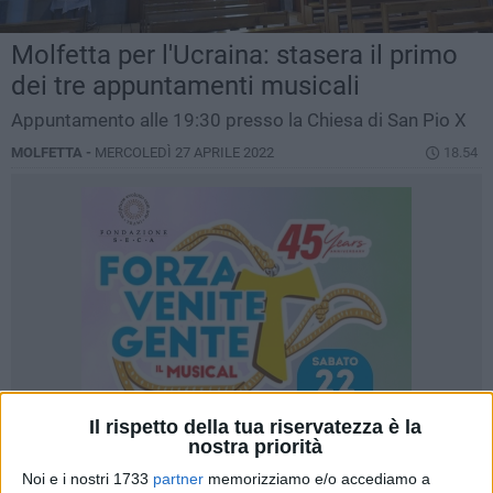
Molfetta per l'Ucraina: stasera il primo
dei tre appuntamenti musicali
Appuntamento alle 19:30 presso la Chiesa di San Pio X
MOLFETTA -
MERCOLEDÌ 27 APRILE 2022
18.54
Il rispetto della tua riservatezza è la
nostra priorità
Noi e i nostri 1733
partner
memorizziamo e/o accediamo a