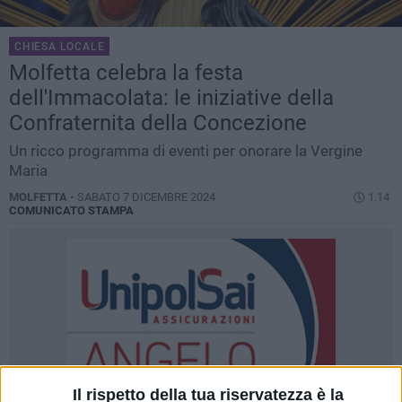
CHIESA LOCALE
Molfetta celebra la festa
dell'Immacolata: le iniziative della
Confraternita della Concezione
Un ricco programma di eventi per onorare la Vergine
Maria
MOLFETTA -
SABATO 7 DICEMBRE 2024
1.14
COMUNICATO STAMPA
Il rispetto della tua riservatezza è la