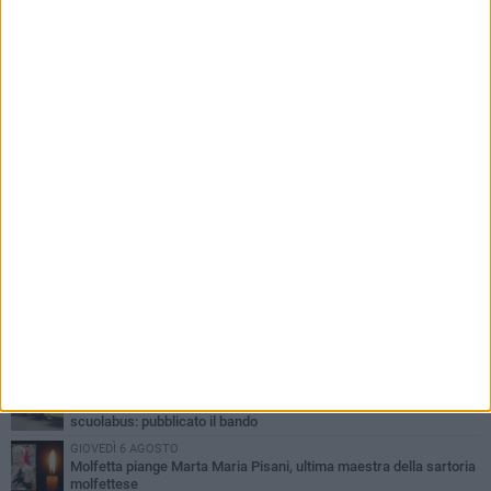
PIÙ LETTI QUESTA SETTIMANA
MERCOLEDÌ 5 AGOSTO
Molfetta commossa per la scomparsa di Michele Cilardi: il ricordo
degli amici
GIOVEDÌ 6 AGOSTO
Marittimo molfettese muore a bordo di un peschereccio al largo
del Gargano
SABATO 1 AGOSTO
La MTM Molfetta cerca autisti e accompagnatori per gli
scuolabus: pubblicato il bando
GIOVEDÌ 6 AGOSTO
Molfetta piange Marta Maria Pisani, ultima maestra della sartoria
molfettese