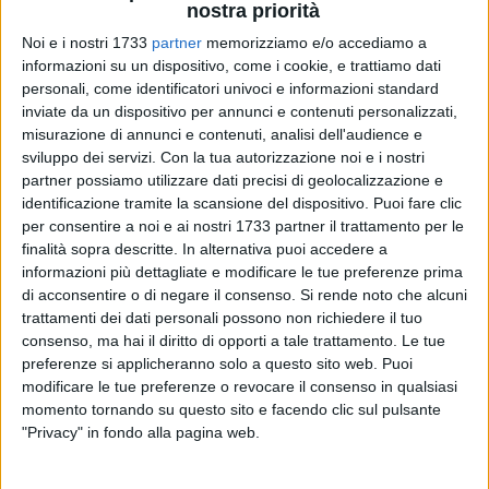
nostra priorità
Noi e i nostri 1733
partner
memorizziamo e/o accediamo a
informazioni su un dispositivo, come i cookie, e trattiamo dati
personali, come identificatori univoci e informazioni standard
inviate da un dispositivo per annunci e contenuti personalizzati,
49
misurazione di annunci e contenuti, analisi dell'audience e
sviluppo dei servizi.
Con la tua autorizzazione noi e i nostri
partner possiamo utilizzare dati precisi di geolocalizzazione e
identificazione tramite la scansione del dispositivo. Puoi fare clic
La città di Molfetta si prepara a celebrare con fervore
per consentire a noi e ai nostri 1733 partner il trattamento per le
l'Immacolata Concezione. La Venerabile Confraternita della
finalità sopra descritte. In alternativa puoi accedere a
Concezione, con sede presso la Parrocchia di San
informazioni più dettagliate e modificare le tue preferenze prima
Bernardino, guidata dal Priore Piergiovanni Mauro, ha
di acconsentire o di negare il consenso.
Si rende noto che alcuni
organizzato un ricco programma di eventi per onorare la
trattamenti dei dati personali possono non richiedere il tuo
Vergine Maria.
consenso, ma hai il diritto di opporti a tale trattamento. Le tue
preferenze si applicheranno solo a questo sito web. Puoi
modificare le tue preferenze o revocare il consenso in qualsiasi
Anche quest'anno, come da tradizione consolidata, la vigilia
momento tornando su questo sito e facendo clic sul pulsante
dell'Immacolata, il 7 dicembre, sarà dedicata all'adorazione
"Privacy" in fondo alla pagina web.
eucaristica. Dalle prime ore del mattino, il Santissimo
Sacramento sarà esposto per l'intera giornata, invitando i