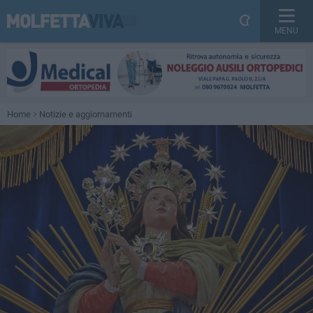
MENU
Home
Notizie e aggiornamenti