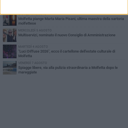
Marittimo molfettese muore a bordo di un peschereccio al largo
del Gargano
GIOVEDÌ 6 AGOSTO
Molfetta piange Marta Maria Pisani, ultima maestra della sartoria
molfettese
MERCOLEDÌ 5 AGOSTO
Multiservizi, nominato il nuovo Consiglio di Amministrazione
MARTEDÌ 4 AGOSTO
"Luci Diffuse 2026", ecco il cartellone dell'estate culturale di
Molfetta
VENERDÌ 7 AGOSTO
Spiagge libere, via alla pulizia straordinaria a Molfetta dopo le
mareggiate