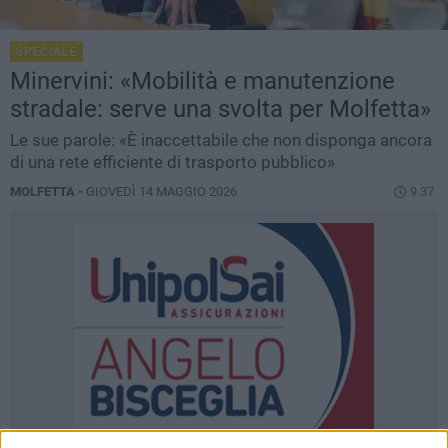
SPECIALE
Minervini: «Mobilità e manutenzione
stradale: serve una svolta per Molfetta»
Le sue parole: «È inaccettabile che non disponga ancora
di una rete efficiente di trasporto pubblico»
MOLFETTA -
GIOVEDÌ 14 MAGGIO 2026
9.37