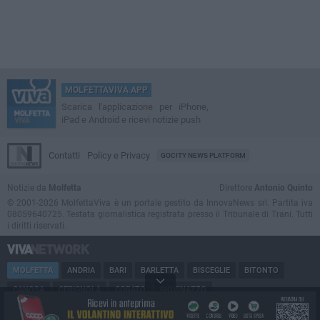
MOLFETTAVIVA APP
Scarica l'applicazione per iPhone,
iPad e Android e ricevi notizie push
Contatti
Policy e Privacy
GOCITY NEWS PLATFORM
Notizie da
Molfetta
Direttore
Antonio Quinto
© 2001-2026 MolfettaViva è un portale gestito da InnovaNews srl. Partita iva
08059640725. Testata giornalistica registrata presso il Tribunale di Trani. Tutti
i diritti riservati.
MOLFETTA
ANDRIA
BARI
BARLETTA
BISCEGLIE
BITONTO
CANOSA
CERIGNOLA
CORATO
GIOVINAZZO
MARGHERITA DI SAVOIA
MINERVINO
MODUGNO
PUGLIA
RUVO