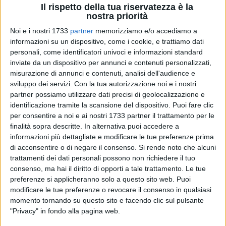
Il rispetto della tua riservatezza è la
nostra priorità
Noi e i nostri 1733
partner
memorizziamo e/o accediamo a
informazioni su un dispositivo, come i cookie, e trattiamo dati
personali, come identificatori univoci e informazioni standard
inviate da un dispositivo per annunci e contenuti personalizzati,
Nella Molfetta di oggi emergono ogni giorno criticità che non
misurazione di annunci e contenuti, analisi dell'audience e
sviluppo dei servizi.
Con la tua autorizzazione noi e i nostri
possono più essere ignorate. Alcune riguardano disagi
partner possiamo utilizzare dati precisi di geolocalizzazione e
quotidiani ormai diventati strutturali, altre rappresentano
identificazione tramite la scansione del dispositivo. Puoi fare clic
vere e proprie emergenze che incidono sulla qualità della vita
per consentire a noi e ai nostri 1733 partner il trattamento per le
dei cittadini.
finalità sopra descritte. In alternativa puoi accedere a
informazioni più dettagliate e modificare le tue preferenze prima
Queste sono le parole del candidato sindaco Manuel
di acconsentire o di negare il consenso.
Si rende noto che alcuni
Minervini:
trattamenti dei dati personali possono non richiedere il tuo
consenso, ma hai il diritto di opporti a tale trattamento. Le tue
preferenze si applicheranno solo a questo sito web. Puoi
"È inaccettabile che una città cresciuta così tanto negli anni
modificare le tue preferenze o revocare il consenso in qualsiasi
non disponga ancora di una rete efficiente di trasporto
momento tornando su questo sito e facendo clic sul pulsante
pubblico. Una carenza ancora più evidente se si considera il
"Privacy" in fondo alla pagina web.
livello di congestione che interessa il centro cittadino,