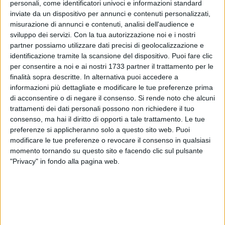
personali, come identificatori univoci e informazioni standard
inviate da un dispositivo per annunci e contenuti personalizzati,
misurazione di annunci e contenuti, analisi dell'audience e
sviluppo dei servizi.
Con la tua autorizzazione noi e i nostri
28
partner possiamo utilizzare dati precisi di geolocalizzazione e
identificazione tramite la scansione del dispositivo. Puoi fare clic
per consentire a noi e ai nostri 1733 partner il trattamento per le
Sono salve le celebrazioni per l'80° anniversario della
finalità sopra descritte. In alternativa puoi accedere a
informazioni più dettagliate e modificare le tue preferenze prima
Liberazione dal nazifascismo, ma su Molfetta arriveranno le
di acconsentire o di negare il consenso.
Si rende noto che alcuni
piogge anche in questo 25 aprile. Bel tempo al mattino, con
trattamenti dei dati personali possono non richiedere il tuo
correnti occidentali di moderata intensità.
consenso, ma hai il diritto di opporti a tale trattamento. Le tue
preferenze si applicheranno solo a questo sito web. Puoi
Massime sui 21° e mare poco mosso sul litorale. Pomeriggio
modificare le tue preferenze o revocare il consenso in qualsiasi
con rapidi annuvolamenti che, sino a sera, porteranno sul
momento tornando su questo sito e facendo clic sul pulsante
Nord Barese piogge anche abbondanti. Minime della notte
"Privacy" in fondo alla pagina web.
sui 13°.
Previsto abbassamento termico per sabato 26 aprile.
VENERDÌ 25 APRILE