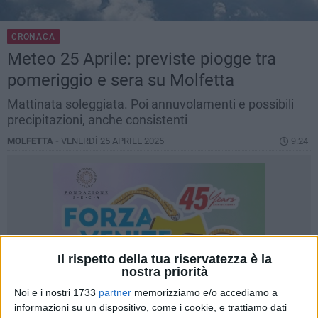
CRONACA
Meteo 25 Aprile: previste piogge tra
pomeriggio e sera su Molfetta
Mattinata soleggiata. Poi annuvolamenti e possibili
precipitazioni, anche consistenti
MOLFETTA -
VENERDÌ 25 APRILE 2025
9.24
Il rispetto della tua riservatezza è la
nostra priorità
Noi e i nostri 1733
partner
memorizziamo e/o accediamo a
informazioni su un dispositivo, come i cookie, e trattiamo dati