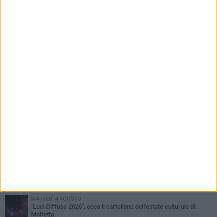
PIÙ LETTI QUESTA SETTIMANA
MERCOLEDÌ 5 AGOSTO
Molfetta commossa per la scomparsa di Michele Cilardi: il ricordo
degli amici
GIOVEDÌ 6 AGOSTO
Marittimo molfettese muore a bordo di un peschereccio al largo
del Gargano
GIOVEDÌ 6 AGOSTO
Molfetta piange Marta Maria Pisani, ultima maestra della sartoria
molfettese
MERCOLEDÌ 5 AGOSTO
Multiservizi, nominato il nuovo Consiglio di Amministrazione
MARTEDÌ 4 AGOSTO
"Luci Diffuse 2026", ecco il cartellone dell'estate culturale di
Molfetta