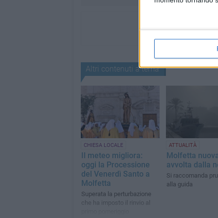
momento tornando su 
Altri contenuti a tema
CHIESA LOCALE
ATTUALITÀ
Il meteo migliora:
Molfetta nuov
oggi la Processione
avvolta dalla 
del Venerdì Santo a
Si raccomanda pr
Molfetta
alla guida
Superata la perturbazione
che ha imposto il rinvio al
primo pomeriggio