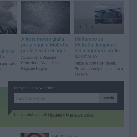
Allerta meteo gialla
Maltempo su
per piogge a Molfetta
Molfetta, lampione
per la serata di oggi
del lungomare crolla
allerta
su un'auto
tta
Avviso della Sezione
Protezione Civile della
Inizia la conta dei danni.
a per forte
Regione Puglia
Previste precipitazioni fino a
a
stasera
Iscriviti alla Newsletter
Iscriviti
Iscrivendoti accetti i
termini
e la
privacy policy
8 AGOSTO 2026