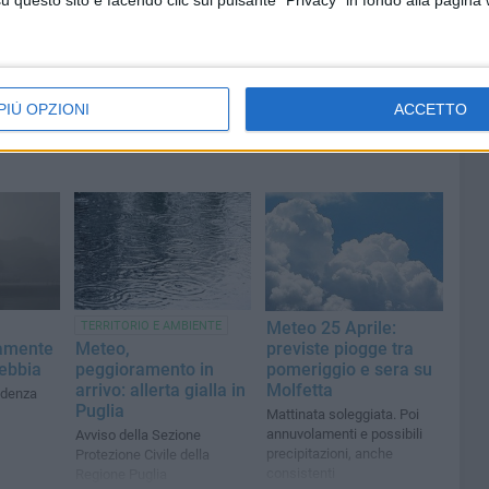
questo sito e facendo clic sul pulsante "Privacy" in fondo alla pagina
PIÙ OPZIONI
ACCETTO
Meteo 25 Aprile:
TERRITORIO E AMBIENTE
previste piogge tra
amente
Meteo,
pomeriggio e sera su
nebbia
peggioramento in
Molfetta
arrivo: allerta gialla in
udenza
Puglia
Mattinata soleggiata. Poi
annuvolamenti e possibili
Avviso della Sezione
precipitazioni, anche
Protezione Civile della
consistenti
Regione Puglia