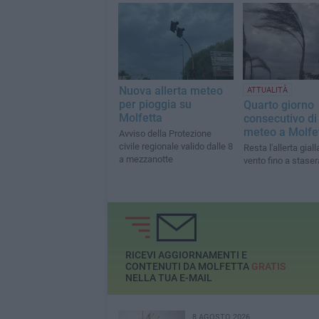
Nuova allerta meteo
ATTUALITÀ
per pioggia su
Quarto giorno
Molfetta
consecutivo di 
meteo a Molfe
Avviso della Protezione
civile regionale valido dalle 8
Resta l'allerta giall
a mezzanotte
vento fino a staser
RICEVI AGGIORNAMENTI E
CONTENUTI DA MOLFETTA
GRATIS
NELLA TUA E-MAIL
8 AGOSTO 2026