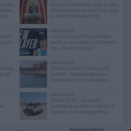
 a Bari,
Madonna dei Martiri, oggi si apre
fettese
ufficialmente il programma verso
rava
la Festa Patronale 2026
8 AGOSTO 2026
ervini:
La Dai Optical Virtus Molfetta
er una
punta su un talento a chilometro
zero: Anselmo Sasso
8 AGOSTO 2026
olmata,
Viale dei Crociati, timori sulla
a del
viabilità: «Velocità elevate e
monopattini sui marciapiedi»
8 AGOSTO 2026
"Estate Sicuri", ad agosto
per
assistenza sanitaria e servizi di
supporto sulle spiagge libere
Segnalazioni iReport
Vela