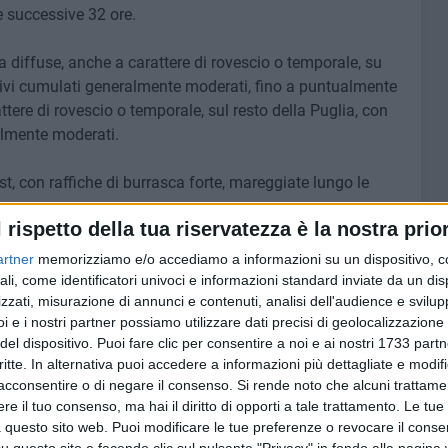
e successive 32 ore.
a diffuse, anche a carattere di rovescio o temporale, su
tivi cumulati generalmente moderati, fino a puntualmente
ttere di rovescio o temporale, sul resto della Puglia, con
almente moderati.
t, con raffiche di burrasca forte, mareggiate lungo le
l rispetto della tua riservatezza è la nostra prior
to meteorologico dopo quattro giorni di pioggia.
artner
memorizziamo e/o accediamo a informazioni su un dispositivo, c
ali, come identificatori univoci e informazioni standard inviate da un di
zzati, misurazione di annunci e contenuti, analisi dell'audience e svilupp
i e i nostri partner possiamo utilizzare dati precisi di geolocalizzazione 
del dispositivo. Puoi fare clic per consentire a noi e ai nostri 1733 partn
8 AGOSTO 2026
critte. In alternativa puoi accedere a informazioni più dettagliate e modif
 emerge
Le forze di maggioranza: «Con la
 corso e
acconsentire o di negare il consenso.
nomina di Angeletti completata
Si rende noto che alcuni trattamen
uturo
la squadra di governo della
e il tuo consenso, ma hai il diritto di opporti a tale trattamento. Le tue
città»
 questo sito web. Puoi modificare le tue preferenze o revocare il conse