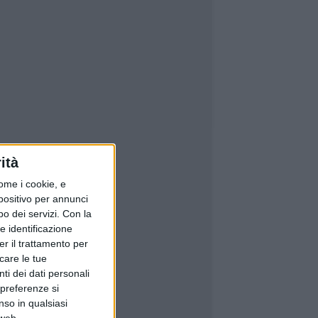
ità
ome i cookie, e
spositivo per annunci
o dei servizi.
Con la
e identificazione
er il trattamento per
icare le tue
ti dei dati personali
 preferenze si
nso in qualsiasi