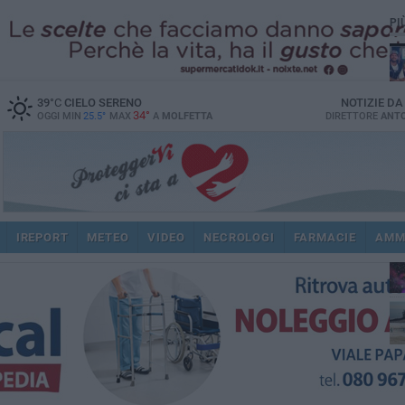
PI
39
°C
CIELO SERENO
NOTIZIE D
34°
OGGI MIN
25.5°
MAX
A
MOLFETTA
DIRETTORE
ANTO
IREPORT
METEO
VIDEO
NECROLOGI
FARMACIE
AMM