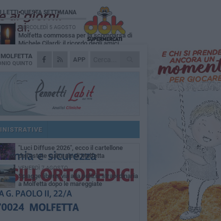
Ù LETTI QUESTA SETTIMANA
MERCOLEDÌ 5 AGOSTO
Molfetta commossa per la scomparsa di
Michele Cilardi: il ricordo degli amici
A
MOLFETTA
GIOVEDÌ 6 AGOSTO
APP
Marittimo molfettese muore a bordo di un
NIO QUINTO
peschereccio al largo del Gargano
GIOVEDÌ 6 AGOSTO
Molfetta piange Marta Maria Pisani, ultima
maestra della sartoria molfettese
MERCOLEDÌ 5 AGOSTO
Multiservizi, nominato il nuovo Consiglio di
Amministrazione
INISTRATIVE
MARTEDÌ 4 AGOSTO
"Luci Diffuse 2026", ecco il cartellone
dell'estate culturale di Molfetta
VENERDÌ 7 AGOSTO
Spiagge libere, via alla pulizia straordinaria
a Molfetta dopo le mareggiate