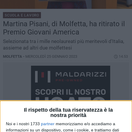
SCUOLA E LAVORO
Martina Pisani, di Molfetta, ha ritirato il
Premio Giovani America
Selezionata tra i mille neolaureati più meritevoli d'Italia,
assieme ad altri due molfettesi
MOLFETTA -
MERCOLEDÌ 25 GENNAIO 2023
14.53
Il rispetto della tua riservatezza è la
nostra priorità
Noi e i nostri 1733
partner
memorizziamo e/o accediamo a
informazioni su un dispositivo, come i cookie, e trattiamo dati