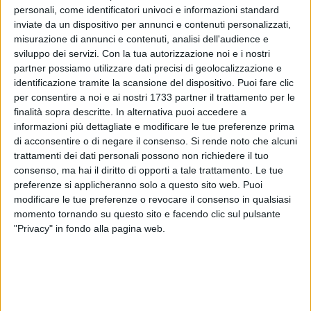
personali, come identificatori univoci e informazioni standard
inviate da un dispositivo per annunci e contenuti personalizzati,
misurazione di annunci e contenuti, analisi dell'audience e
326
A cura di
sviluppo dei servizi.
Con la tua autorizzazione noi e i nostri
SARA FIUMEFREDDO
partner possiamo utilizzare dati precisi di geolocalizzazione e
identificazione tramite la scansione del dispositivo. Puoi fare clic
per consentire a noi e ai nostri 1733 partner il trattamento per le
Martina Pisani
, giovane laureata a
Trento
in
Giurisprudenza
,
finalità sopra descritte. In alternativa puoi accedere a
informazioni più dettagliate e modificare le tue preferenze prima
è stata selezionata dalla
Fondazione Italia USA
per il
di acconsentire o di negare il consenso.
Si rende noto che alcuni
conferimento del
Premio Giovani America
, che ha ritirato
trattamenti dei dati personali possono non richiedere il tuo
lunedì nella
Camera dei Deputati
.
consenso, ma hai il diritto di opporti a tale trattamento. Le tue
preferenze si applicheranno solo a questo sito web. Puoi
Martina è stata selezionata tra i mille neolaureati più
modificare le tue preferenze o revocare il consenso in qualsiasi
meritevoli in tutta Italia, insieme ad altri due giovani
momento tornando su questo sito e facendo clic sul pulsante
molfettesi,
Ilenia Gadaleta
e
Simone del Rosso
.
"Privacy" in fondo alla pagina web.
Il Premio America Giovani valorizza ogni anno giovani
talenti, il cui percorso universitario si è distinto, fornendo loro
supporto concreto nell'ingresso del mercato del lavoro.