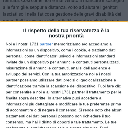
fermata. Così come non è mai venuto a mancare il sostegno
alle famiglie, seppur a distanza, volto ad aiutare i genitori
lasciati soli nella faticosa gestione delle gravi disabilità dei
propri figli in assenza delle attività, erogate a singhiozzo o
temporaneamente sospese, offerte dai Servizi Territoriali e
Il rispetto della tua riservatezza è la
dai Centri Diurni.
nostra priorità
Noi e i nostri 1731
partner
memorizziamo e/o accediamo a
Tutto il personale dell'Ente ha lavorato con abnegazione per
informazioni su un dispositivo, come i cookie, e trattiamo dati
il benessere di bambini e adulti sordociechi, con l'obiettivo di
personali, come identificatori univoci e informazioni standard
non far perdere loro i progressi e le abilità raggiunte. Con
inviate da un dispositivo per annunci e contenuti personalizzati,
misurazione di annunci e contenuti, analisi dell'audience e
grandi sforzi, fisici ed economici, è stato necessario
sviluppo dei servizi.
Con la tua autorizzazione noi e i nostri
riorganizzare tempestivamente gli spazi, rimodulare le
partner possiamo utilizzare dati precisi di geolocalizzazione e
attività e le modalità di intervento per poter fornire le risposte
identificazione tramite la scansione del dispositivo. Puoi fare clic
più adeguate alle stringenti misure di sicurezza introdotte sia
per consentire a noi e ai nostri 1731 partner il trattamento per le
nei servizi dei Centri Residenziali, sia nelle attività proposte
finalità sopra descritte. In alternativa puoi accedere a
dalle Sedi Territoriali, con una spesa aggiuntiva in un anno
informazioni più dettagliate e modificare le tue preferenze prima
di 1,2 milioni di euro solo per sanificazioni, DPI e tamponi di
di acconsentire o di negare il consenso.
Si rende noto che alcuni
trattamenti dei dati personali possono non richiedere il tuo
screening totalmente a carico della Fondazione.
consenso, ma hai il diritto di opporti a tale trattamento. Le tue