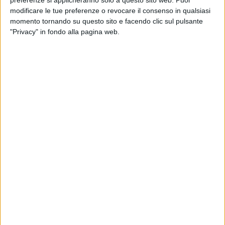
preferenze si applicheranno solo a questo sito web. Puoi
Per tutte queste ragioni, oggi e più che mai, c'è bisogno del
modificare le tue preferenze o revocare il consenso in qualsiasi
contributo di tutti per sostenere la Lega del Filo d'Oro a
momento tornando su questo sito e facendo clic sul pulsante
restituire a chi non vede e non sente #uncontattochevale con
"Privacy" in fondo alla pagina web.
il mondo. Per farlo è sufficiente un gesto semplice: basta
devolvere il proprio 5x1000 all'Ente, inserendo nella
dichiarazione dei redditi il codice fiscale 80003150424 e
apporre la propria firma.
"L'anno appena concluso è stato caratterizzato per tutti noi
da sforzi incredibili, che necessitano a loro volta di un
incredibile sostegno, grazie al quale potremo continuare a
crescere per offrire adeguata assistenza e riabilitazione a
sempre più persone in tutta Italia, in un'ottica di
miglioramento continuo e investendo nella ricerca per
trovare nuove soluzioni che valorizzino le capacità residue di
ognuno – dichiara Rossano Bartoli, Presidente della
Fondazione Lega del Filo d'Oro Onlus – Con i fondi del
5x1000 la Lega del Filo d'Oro potrà programmare l'apertura
di nuove sedi in Italia e completare i lavori del secondo lotto