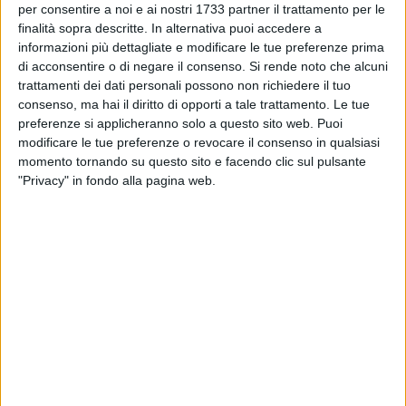
di metodo, con meno propaganda e più ascolto, meno
per consentire a noi e ai nostri 1733 partner il trattamento per le
finalità sopra descritte. In alternativa puoi accedere a
promesse e più risultati. Questo significa costruire una città
informazioni più dettagliate e modificare le tue preferenze prima
che non lasci indietro nessuno, dove lo sviluppo economico
di acconsentire o di negare il consenso.
Si rende noto che alcuni
vada di pari passo con la giustizia sociale, il lavoro dignitoso
trattamenti dei dati personali possono non richiedere il tuo
e l'accesso ai servizi essenziali. Molfetta merita un futuro
consenso, ma hai il diritto di opporti a tale trattamento. Le tue
costruito con serietà, amore e coraggio. Noi promuoveremo
preferenze si applicheranno solo a questo sito web. Puoi
un approccio fatto di trasparenza, partecipazione reale e
modificare le tue preferenze o revocare il consenso in qualsiasi
zero compromessi. Amministrare Molfetta significa
momento tornando su questo sito e facendo clic sul pulsante
"Privacy" in fondo alla pagina web.
difendere il bene comune, l'ambiente e la dignità delle
persone.
2) Come immagina Molfetta tra cinque-dieci anni?
Stiamo lavorando a un progetto politico proiettato a dieci
anni per rendere Molfetta una città moderna, europea e
solidale. Per farlo servono un cambio di passo, trasparenza
e una classe dirigente che amministri davvero e non insegua
solo il consenso. È fondamentale coinvolgere attivamente i
cittadini nelle scelte pubbliche ascoltando i quartieri, le
associazioni, i giovani e gli anziani, perché una comunità