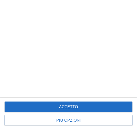
7 AGOSTO 2026
Spiagge libere, via alla pulizia straordinaria a
Molfetta dopo le mareggiate
7 AGOSTO 2026
MTM Molfetta, Cosimo Damiano Angeletti è il
nuovo amministratore unico
ACCETTO
PIÙ OPZIONI