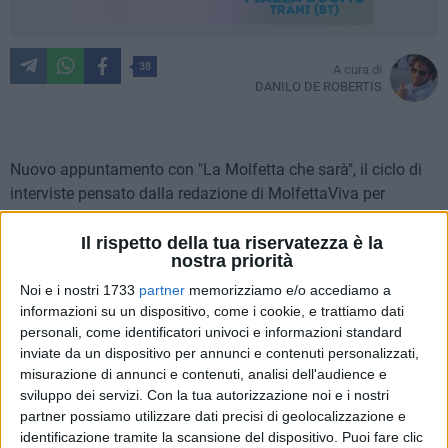
38
A cura di
DANILO DE ROBERTIS
Nuovo appuntamento con "La Molfetta che sarà", il ciclo di
interviste pensato dalla redazione di MolfettaViva per
ascoltare le riflessioni di diversi esponenti della politica
locale in vista del ritorno alle urne previsto nei prossimi mesi
Il rispetto della tua riservatezza è la
nostra priorità
per le elezioni amministrative. Ospite di oggi è
Dario La
Forgia
, referente del Gruppo Territoriale del
Movimento 5
Noi e i nostri 1733
partner
memorizziamo e/o accediamo a
informazioni su un dispositivo, come i cookie, e trattiamo dati
Stelle
.
personali, come identificatori univoci e informazioni standard
inviate da un dispositivo per annunci e contenuti personalizzati,
1) Quale deve essere oggi la priorità per il futuro di
misurazione di annunci e contenuti, analisi dell'audience e
Molfetta?
sviluppo dei servizi.
Con la tua autorizzazione noi e i nostri
La priorità per il futuro di Molfetta deve essere ripartire dai
partner possiamo utilizzare dati precisi di geolocalizzazione e
bisogni dei cittadini, a partire dai più fragili. Urge un cambio
identificazione tramite la scansione del dispositivo. Puoi fare clic